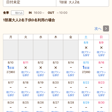
日付未定
1
2
部屋
大人
名
食事
IN
16:00～
OUT
～10:00
朝のみ
1部屋大人2名子供0名利用の場合
次へ
月
火
水
木
金
土
日
8/8
8/9
×
×
他プラン
他プラン
を探す
を探す
8/10
8/11
8/12
8/13
8/14
8/15
8/16
×
×
×
-
-
1
1
部屋
部屋
27,960
27,960
他プラン
他プラン
他プラン
他プラン
他プラン
を探す
を探す
を探す
を探す
を探す
8/17
8/18
8/19
8/20
8/21
8/22
8/23
-
-
-
-
-
-
-
他プラン
他プラン
他プラン
他プラン
他プラン
他プラン
他プラン
を探す
を探す
を探す
を探す
を探す
を探す
を探す
8/24
8/25
8/26
8/27
8/28
8/29
8/30
-
-
-
-
-
-
-