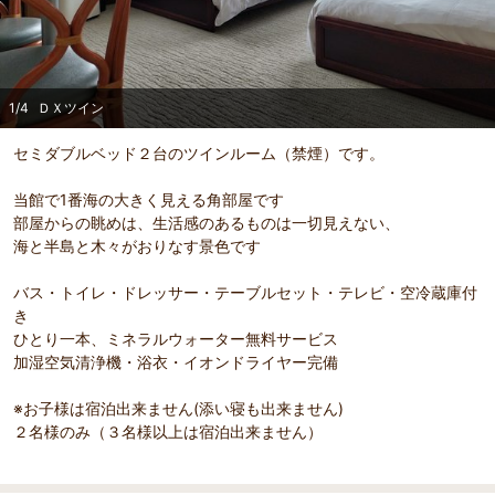
1
/
4
ＤＸツイン
セミダブルベッド２台のツインルーム（禁煙）です。
当館で1番海の大きく見える角部屋です
部屋からの眺めは、生活感のあるものは一切見えない、
海と半島と木々がおりなす景色です
バス・トイレ・ドレッサー・テーブルセット・テレビ・空冷蔵庫付
き
ひとり一本、ミネラルウォーター無料サービス
加湿空気清浄機・浴衣・イオンドライヤー完備
※お子様は宿泊出来ません(添い寝も出来ません)
部屋詳細
（
1
/
4
）
Pr
Ne
２名様のみ（３名様以上は宿泊出来ません）
ＤＸツイン
ＤＸツ
evi
xt
ou
s