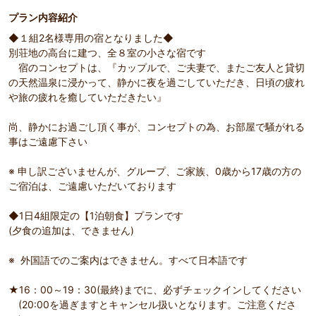
プラン内容紹介
◆１組2名様専用の宿となりました◆
別荘地の高台に建つ、全８室の小さな宿です
宿のコンセプトは、『カップルで、ご夫妻で、またご友人と貸切
の天然温泉に浸かって、静かに夜を過ごしていただき、日頃の疲れ
や旅の疲れを癒していただきたい』
尚、静かにお過ごし頂く事が、コンセプトの為、お部屋で騒がれる
事はご遠慮下さい
※ 申し訳ございませんが、グループ、ご家族、0歳から17歳の方の
ご宿泊は、ご遠慮いただいております
◆1日4組限定の【1泊朝食】プランです
(夕食の追加は、できません)
※ 外国語でのご案内はできません。すべて日本語です
★16：00～19：30(最終)までに、必ずチェックインしてください
(20:00を過ぎますとキャンセル扱いとなります。ご注意くださ