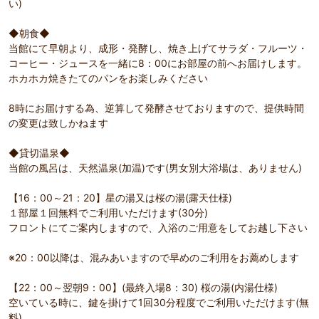
い)
◆朝食◆
当館にて早朝より、成形・発酵し、焼き上げてサラダ・フルーツ・
コーヒー・ジュースを一緒に8：00にお部屋の前へお届けします。
ホカホカ焼きたてのパンをお楽しみください
8時にお届けする為、逆算して発酵させておりますので、提供時間
の変更は致しかねます
◆貸切温泉◆
当館の風呂は、天然温泉(加温)です(男女別大浴場は、ありません)
【16：00～21：20】星の湯又は桜の湯(露天仕様)
１部屋１回無料でご利用いただけます(30分)
フロントにてご案内しますので、入浴のご用意をしてお越し下さい
※20：00以降は、混みあいますので早めのご利用をお薦めします
【22：00～翌朝9：00】(最終入場8：30) 桜の湯(内湯仕様)
空いている時に、鍵を掛けて1回30分程度でご利用いただけます(無
料)