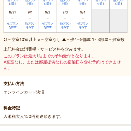
他プラン
他プラン
他プラン
他プラン
他プラン
他プラン
他プラン
を探す
を探す
を探す
を探す
を探す
を探す
を探す
8/31
9/1
9/2
9/3
9/4
-
-
-
-
-
他プラン
他プラン
他プラン
他プラン
他プラン
を探す
を探す
を探す
を探す
を探す
○＝空室10室以上 ×＝空室なし ▲＝残4∼9部屋 1∼3部屋＝残室数
上記料金は消費税・サービス料を含みます。
このプランは最大1泊までの予約受付となります。
※空室なし、または部屋提供なしの宿泊日を含む予約はできませ
ん。
支払い方法
オンラインカード決済
料金特記
入湯税大人150円別途頂きます。