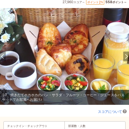
27,960
558
2
ポイント
%
スコア～
ポイント～
1
/
7
焼きたてホカホカのパン・サラダ・フルーツ・コーヒー・ジュースをバス
ケットでお部屋へお届け♪
スコアについて
チェックイン・
チェックアウト
部屋数・人数