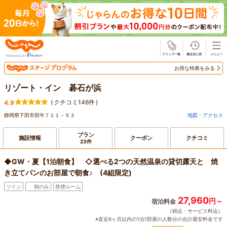
じゃらん
お得な特典をみる
リゾート・イン 碁石が浜
(
クチコミ146件
)
4.9
静岡県下田市田牛７１１－５３
地図・アクセス
プラン
施設情報
クーポン
クチコミ
23件
◆GW・夏【1泊朝食】 ◇選べる2つの天然温泉の貸切露天と 焼
き立てパンのお部屋で朝食♪ (4組限定)
ツイン
朝のみ
禁煙ルーム
27,960
円～
宿泊料金
（税込・サービス料込）
※直近6ヶ月以内の1泊1部屋の人数分の合計最安料金です