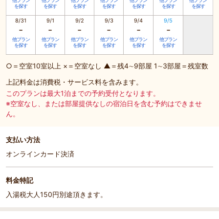
他プラン
他プラン
他プラン
他プラン
他プラン
他プラン
他プラン
を探す
を探す
を探す
を探す
を探す
を探す
を探す
8/31
9/1
9/2
9/3
9/4
9/5
-
-
-
-
-
-
他プラン
他プラン
他プラン
他プラン
他プラン
他プラン
を探す
を探す
を探す
を探す
を探す
を探す
○＝空室10室以上 ×＝空室なし ▲＝残4∼9部屋 1∼3部屋＝残室数
上記料金は消費税・サービス料を含みます。
このプランは最大1泊までの予約受付となります。
※空室なし、または部屋提供なしの宿泊日を含む予約はできませ
ん。
支払い方法
オンラインカード決済
料金特記
入湯税大人150円別途頂きます。