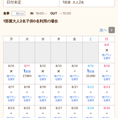
日付未定
1
2
部屋
大人
名
食事
IN
16:00～
OUT
～10:00
朝のみ
1部屋大人2名子供0名利用の場合
次へ
月
火
水
木
金
土
日
8/9
×
他プラン
を探す
8/10
8/11
8/12
8/13
8/14
8/15
8/16
×
×
×
-
-
1
1
部屋
部屋
27,960
25,960
他プラン
他プラン
他プラン
他プラン
他プラン
を探す
を探す
を探す
を探す
を探す
8/17
8/18
8/19
8/20
8/21
8/22
8/23
-
-
-
-
-
-
-
他プラン
他プラン
他プラン
他プラン
他プラン
他プラン
他プラン
を探す
を探す
を探す
を探す
を探す
を探す
を探す
8/24
8/25
8/26
8/27
8/28
8/29
8/30
-
-
-
-
-
-
-