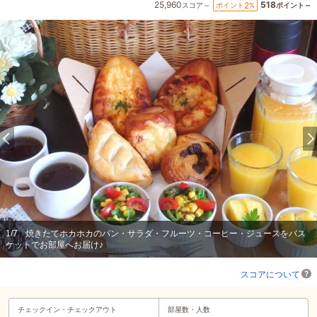
25,960
518
2
ポイント
%
スコア～
ポイント～
1
/
7
焼きたてホカホカのパン・サラダ・フルーツ・コーヒー・ジュースをバス
ケットでお部屋へお届け♪
スコアについて
チェックイン・
チェックアウト
部屋数・人数