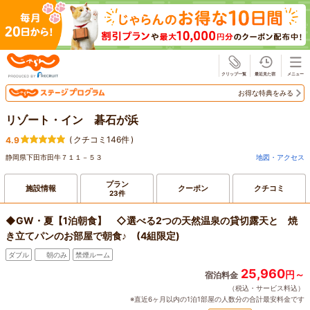
じゃらん
お得な特典をみる
リゾート・イン 碁石が浜
(
クチコミ146件
)
4.9
静岡県下田市田牛７１１－５３
地図・アクセス
プラン
施設情報
クーポン
クチコミ
23件
◆GW・夏【1泊朝食】 ◇選べる2つの天然温泉の貸切露天と 焼
き立てパンのお部屋で朝食♪ (4組限定)
ダブル
朝のみ
禁煙ルーム
25,960
円～
宿泊料金
（税込・サービス料込）
※直近6ヶ月以内の1泊1部屋の人数分の合計最安料金です