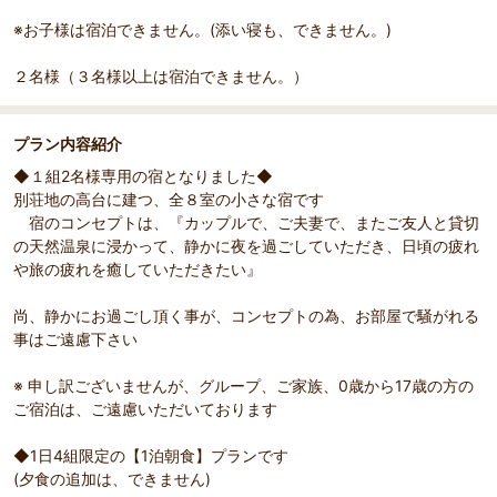
※お子様は宿泊できません。(添い寝も、できません。)
２名様（３名様以上は宿泊できません。）
プラン内容紹介
部屋詳細
（
1
/
3
）
◆１組2名様専用の宿となりました◆
Pr
Ne
和モダン ダブル
浴衣・
別荘地の高台に建つ、全８室の小さな宿です
evi
xt
シ・カ
宿のコンセプトは、『カップルで、ご夫妻で、またご友人と貸切
ou
の天然温泉に浸かって、静かに夜を過ごしていただき、日頃の疲れ
s
や旅の疲れを癒していただきたい』
尚、静かにお過ごし頂く事が、コンセプトの為、お部屋で騒がれる
事はご遠慮下さい
※ 申し訳ございませんが、グループ、ご家族、0歳から17歳の方の
ご宿泊は、ご遠慮いただいております
◆1日4組限定の【1泊朝食】プランです
(夕食の追加は、できません)