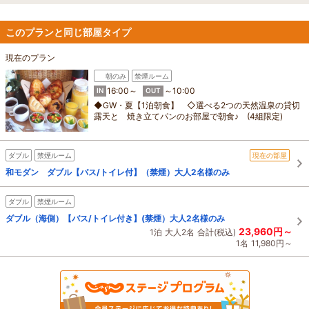
このプランと同じ部屋タイプ
現在のプラン
朝のみ
禁煙ルーム
16:00～
～10:00
IN
OUT
◆GW・夏【1泊朝食】 ◇選べる2つの天然温泉の貸切
露天と 焼き立てパンのお部屋で朝食♪ (4組限定)
ダブル
禁煙ルーム
現在の部屋
和モダン ダブル【バス/トイレ付】（禁煙）大人2名様のみ
ダブル
禁煙ルーム
ダブル（海側）【バス/トイレ付き】(禁煙）大人2名様のみ
23,960円～
1泊
大人2名
合計(税込)
1名
11,980円～