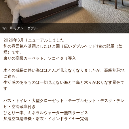
1
/
3
和モダン ダブル
2026年3月リニューアルしました
和の雰囲気を基調としたひと回り広いダブルベッド1台の部屋（禁
煙）です。
東リの高級カーペット、ソコイタリ導入
木々の成長に伴い海はほとんど見えなくなりましたが、高級別荘地
に建ち、
生活感のあるものは一切見えない海と半島と木々がおりなす景色で
す
バス・トイレ・大型クローゼット・テーブルセット・デスク・テレ
ビ・空冷蔵庫付き
ひとり一本、ミネラルウォーター無料サービス
加湿空気清浄機・浴衣・イオンドライヤー完備