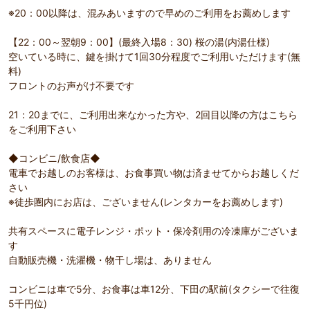
※20：00以降は、混みあいますので早めのご利用をお薦めします
【22：00～翌朝9：00】(最終入場8：30) 桜の湯(内湯仕様)
空いている時に、鍵を掛けて1回30分程度でご利用いただけます(無
料)
フロントのお声がけ不要です
21：20までに、ご利用出来なかった方や、2回目以降の方はこちら
をご利用下さい
◆コンビニ/飲食店◆
電車でお越しのお客様は、お食事買い物は済ませてからお越しくだ
さい
※徒歩圏内にお店は、ございません(レンタカーをお薦めします)
共有スペースに電子レンジ・ポット・保冷剤用の冷凍庫がございま
す
自動販売機・洗濯機・物干し場は、ありません
コンビニは車で5分、お食事は車12分、下田の駅前(タクシーで往復
5千円位)