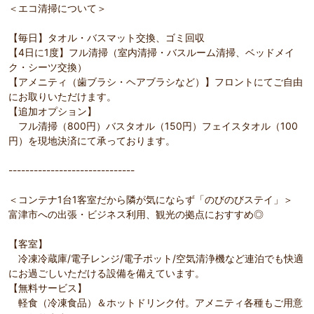
＜エコ清掃について＞
【毎日】タオル・バスマット交換、ゴミ回収
【4日に1度】フル清掃（室内清掃・バスルーム清掃、ベッドメイ
ク・シーツ交換）
【アメニティ（歯ブラシ・ヘアブラシなど）】フロントにてご自由
にお取りいただけます。
【追加オプション】
フル清掃（800円）バスタオル（150円）フェイスタオル（100
円）を現地決済にて承っております。
------------------------------
＜コンテナ1台1客室だから隣が気にならず「のびのびステイ」＞
富津市への出張・ビジネス利用、観光の拠点におすすめ◎
【客室】
冷凍冷蔵庫/電子レンジ/電子ポット/空気清浄機など連泊でも快適
にお過ごしいただける設備を備えています。
【無料サービス】
軽食（冷凍食品）＆ホットドリンク付。アメニティ各種もご用意