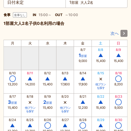
日付未定
1
2
部屋
大人
名
食事
IN
15:00～
OUT
～10:00
食事なし
1部屋大人2名子供0名利用の場合
次へ
月
火
水
木
金
土
日
8/7
8/8
8/9
1
▲
▲
部屋
9,000
15,400
15,400
8/10
8/11
8/12
8/13
8/14
8/15
8/16
×
◯
▲
▲
▲
▲
◯
13,200
14,200
15,400
17,800
17,800
8,200
他プラン
を探す
8/17
8/18
8/19
8/20
8/21
8/22
8/23
×
×
3
2
▲
▲
◯
部屋
部屋
15,400
15,400
12,200
15,400
9,000
他プラン
他プラン
を探す
を探す
8/24
8/25
8/26
8/27
8/28
8/29
8/30
▲
▲
◯
▲
◯
▲
◯