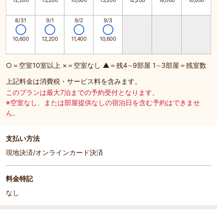
12,200
13,200
10,600
13,200
12,200
19,000
10,600
8/31
9/1
9/2
9/3
◯
◯
◯
◯
10,600
12,200
11,400
10,600
○＝空室10室以上 ×＝空室なし ▲＝残4∼9部屋 1∼3部屋＝残室数
上記料金は消費税・サービス料を含みます。
このプランは最大7泊までの予約受付となります。
※空室なし、または部屋提供なしの宿泊日を含む予約はできませ
ん。
支払い方法
現地決済/オンラインカード決済
料金特記
なし