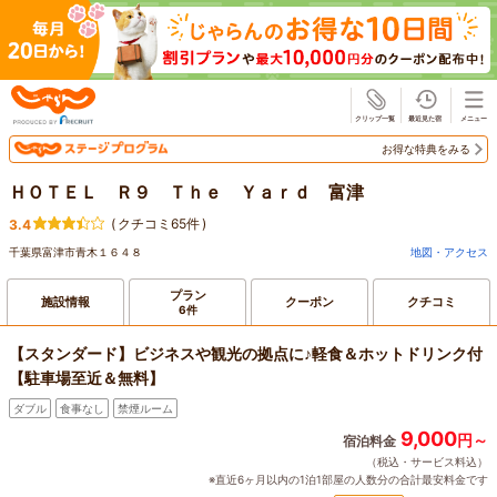
じゃらん
お得な特典をみる
ＨＯＴＥＬ Ｒ９ Ｔｈｅ Ｙａｒｄ 富津
(
クチコミ65件
)
3.4
千葉県富津市青木１６４８
地図・アクセス
プラン
施設情報
クーポン
クチコミ
6件
【スタンダード】ビジネスや観光の拠点に♪軽食＆ホットドリンク付
【駐車場至近＆無料】
ダブル
食事なし
禁煙ルーム
9,000
円～
宿泊料金
（税込・サービス料込）
※直近6ヶ月以内の1泊1部屋の人数分の合計最安料金です