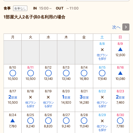
食事
IN
15:00～
OUT
～11:00
食事なし
1部屋大人2名子供0名利用の場合
次へ
月
火
水
木
金
土
日
8/8
8/9
×
▲
12,600
他プラン
を探す
8/10
8/11
8/12
8/13
8/14
8/15
8/16
◯
◯
◯
◯
◯
◯
▲
10,500
10,500
13,140
13,140
16,180
17,640
10,080
8/17
8/18
8/19
8/20
8/21
8/22
8/23
×
×
×
2
1
3
2
部屋
部屋
部屋
部屋
10,500
14,920
14,280
7,460
他プラン
他プラン
他プラン
を探す
を探す
を探す
8/24
8/25
8/26
8/27
8/28
8/29
8/30
×
▲
◯
◯
◯
◯
◯
7,780
9,240
8,820
9,240
11,040
7,780
他プラン
を探す