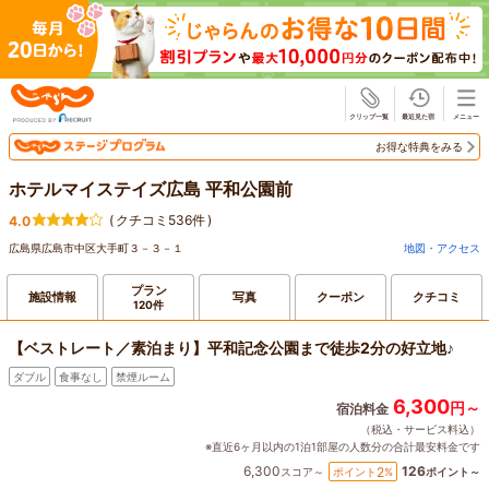
じゃらん
お得な特典をみる
ホテルマイステイズ広島 平和公園前
(
クチコミ536件
)
4.0
広島県広島市中区大手町３－３－１
地図・アクセス
プラン
施設情報
写真
クーポン
クチコミ
120件
【ベストレート／素泊まり】平和記念公園まで徒歩2分の好立地♪
ダブル
食事なし
禁煙ルーム
6,300
円～
宿泊料金
（税込・サービス料込）
※直近6ヶ月以内の1泊1部屋の人数分の合計最安料金です
6,300
126
2
ポイント
%
スコア～
ポイント～