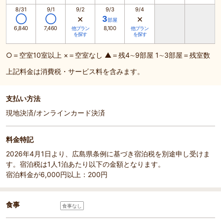
8/31
9/1
9/2
9/3
9/4
×
×
◯
◯
3
部屋
6,840
7,460
8,100
他プラン
他プラン
を探す
を探す
○＝空室10室以上 ×＝空室なし ▲＝残4∼9部屋 1∼3部屋＝残室数
上記料金は消費税・サービス料を含みます。
支払い方法
現地決済/オンラインカード決済
料金特記
2026年4月1日より、広島県条例に基づき宿泊税を別途申し受けま
す。宿泊税は1人1泊あたり以下の金額となります。
宿泊料金が6,000円以上：200円
食事
食事なし