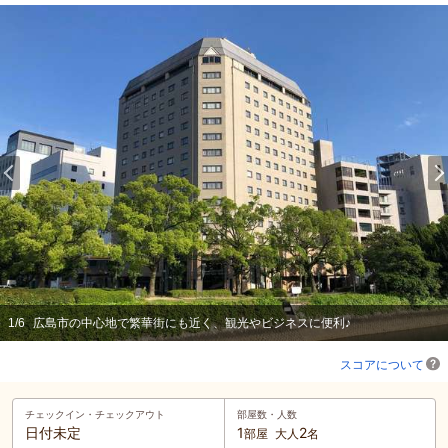
1
/
6
広島市の中心地で繁華街にも近く、観光やビジネスに便利♪
スコアについて
チェックイン・
チェックアウト
部屋数・人数
日付未定
1
2
部屋
大人
名