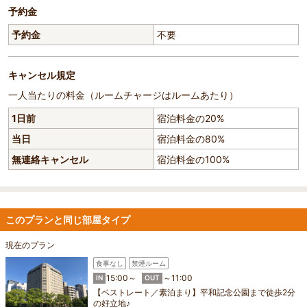
予約金
予約金
不要
キャンセル規定
一人当たりの料金（ルームチャージはルームあたり）
1日前
宿泊料金の20%
当日
宿泊料金の80%
無連絡キャンセル
宿泊料金の100%
このプランと同じ部屋タイプ
現在のプラン
食事なし
禁煙ルーム
15:00～
～11:00
IN
OUT
【ベストレート／素泊まり】平和記念公園まで徒歩2分
の好立地♪