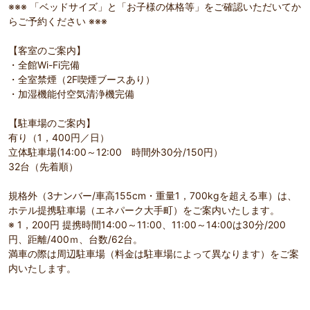
※※※ 「ベッドサイズ」と「お子様の体格等」をご確認いただいてか
らご予約ください ※※※
【客室のご案内】
・全館Wi-Fi完備
・全室禁煙（2F喫煙ブースあり）
・加湿機能付空気清浄機完備
【駐車場のご案内】
有り（1，400円／日）
立体駐車場(14:00～12:00 時間外30分/150円）
32台（先着順）
規格外（3ナンバー/車高155cm・重量1，700kgを超える車）は、
ホテル提携駐車場（エネパーク大手町）をご案内いたします。
※ 1，200円 提携時間14:00～11:00、11:00～14:00は30分/200
円、距離/400ｍ、台数/62台。
満車の際は周辺駐車場（料金は駐車場によって異なります）をご案
内いたします。