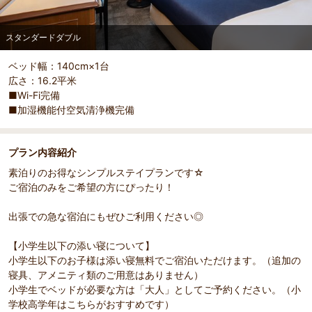
スタンダードダブル
ベッド幅：140cm×1台
広さ：16.2平米
部屋詳細
■Wi-Fi完備
スタンダードダブル
■加湿機能付空気清浄機完備
プラン内容紹介
素泊りのお得なシンプルステイプランです☆
ご宿泊のみをご希望の方にぴったり！
出張での急な宿泊にもぜひご利用ください◎
【小学生以下の添い寝について】
小学生以下のお子様は添い寝無料でご宿泊いただけます。（追加の
寝具、アメニティ類のご用意はありません）
小学生でベッドが必要な方は「大人」としてご予約ください。（小
学校高学年はこちらがおすすめです）