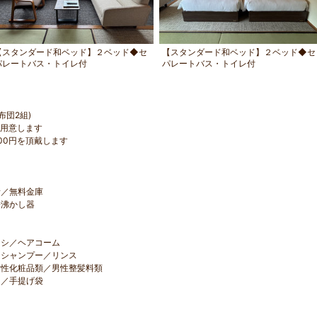
【スタンダード和ベッド】２ベッド◆セ
【スタンダード和ベッド】２ベッド◆セ
パレートバス・トイレ付
パレートバス・トイレ付
布団2組)
ご用意します
200円を頂戴します
／無料金庫
沸かし器
シ／ヘアコーム
シャンプー／リンス
性化粧品類／男性整髪料類
／手提げ袋