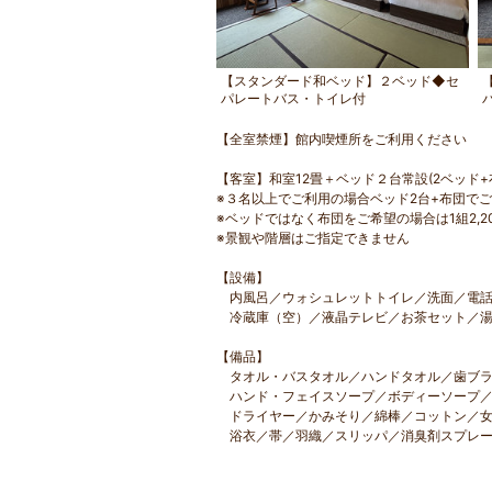
ンダード和ベッド】２ベット◆セ
【スタンダード和ベッド】２ベッド◆セ
トバス・トイレ付
パレートバス・トイレ付
【全室禁煙】館内喫煙所をご利用ください
【客室】和室12畳＋ベッド２台常設(2ベッド+
※３名以上でご利用の場合ベッド2台+布団で
※ベッドではなく布団をご希望の場合は1組2,
※景観や階層はご指定できません
【設備】
内風呂／ウォシュレットトイレ／洗面／電話
冷蔵庫（空）／液晶テレビ／お茶セット／湯
【備品】
タオル・バスタオル／ハンドタオル／歯ブラ
ハンド・フェイスソープ／ボディーソープ／
ドライヤー／かみそり／綿棒／コットン／女
浴衣／帯／羽織／スリッパ／消臭剤スプレー