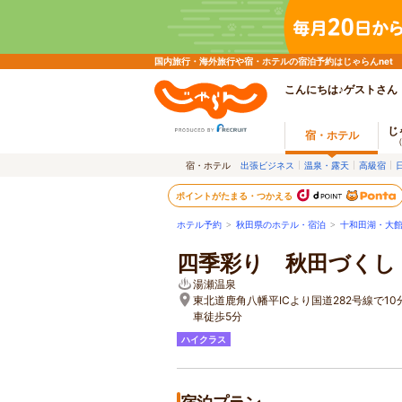
国内旅行・海外旅行や宿・ホテルの宿泊予約はじゃらんnet
こんにちは♪ゲストさん
じ
宿・ホテル
宿・ホテル
出張ビジネス
温泉・露天
高級宿
ポイントがたまる・つかえる
ホテル予約
>
秋田県のホテル・宿泊
>
十和田湖・大
四季彩り 秋田づくし
湯瀬温泉
東北道鹿角八幡平ICより国道282号線で1
車徒歩5分
ハイクラス