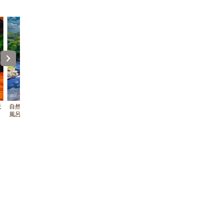
天
自然と一体になったような心地よい露天
半露天風呂「せせらぎの湯 和(なご
風呂