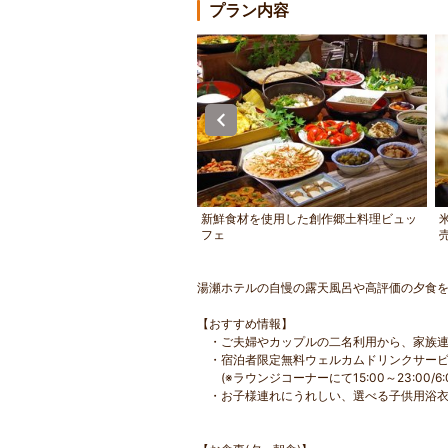
プラン内容
は職人がこだわって作ったふわふ
新鮮食材を使用した創作郷土料理ビュッ
焼き玉子などその他創作料理をご
フェ
湯瀬ホテルの自慢の露天風呂や高評価の夕食
【おすすめ情報】
・ご夫婦やカップルの二名利用から、家族連
・宿泊者限定無料ウェルカムドリンクサービ
(※ラウンジコーナーにて15:00～23:00/6:00
・お子様連れにうれしい、選べる子供用浴衣