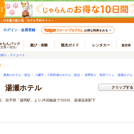
 ～日本最大級の宿・ホテル予約サイト～
ログイン
会員登録
お得な特典をみる
ゃらんパック
遊び・体験
観光ガイド
レンタカー
航空券
（交通＋宿泊）
日帰り・デイユース
館・鹿角のホテル・宿泊
>
八幡平・十和田湖のホテル・宿泊
>
四季彩り 秋田づくし 湯瀬ホテル
 湯瀬ホテル
クリップする
0分。岩手県「盛岡駅」よりJR花輪線で100分、湯瀬温泉駅下