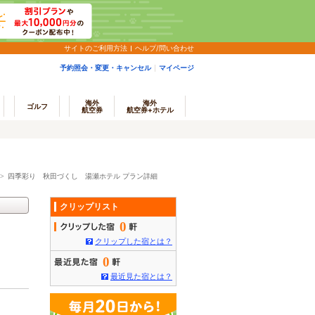
サイトのご利用方法
ヘルプ/問い合わせ
予約照会・変更・キャンセル
マイページ
海外
海外
ゴルフ
航空券
航空券+ホテル
>
四季彩り 秋田づくし 湯瀬ホテル プラン詳細
クリップリスト
0
クリップした宿とは？
0
最近見た宿とは？