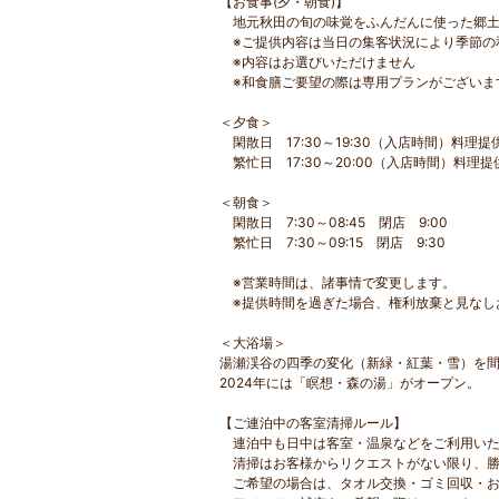
【お食事(夕・朝食)】
地元秋田の旬の味覚をふんだんに使った郷土料
※ご提供内容は当日の集客状況により季節の和
※内容はお選びいただけません
※和食膳ご要望の際は専用プランがございま
＜夕食＞
閑散日 17:30～19:30（入店時間）料理提供
繁忙日 17:30～20:00（入店時間）料理提供
＜朝食＞
閑散日 7:30～08:45 閉店 9:00
繁忙日 7:30～09:15 閉店 9:30
※営業時間は、諸事情で変更します。
※提供時間を過ぎた場合、権利放棄と見なし
＜大浴場＞
湯瀬渓谷の四季の変化（新緑・紅葉・雪）を
2024年には「瞑想・森の湯」がオープン。
【ご連泊中の客室清掃ルール】
連泊中も日中は客室・温泉などをご利用いた
清掃はお客様からリクエストがない限り、勝
ご希望の場合は、タオル交換・ゴミ回収・お