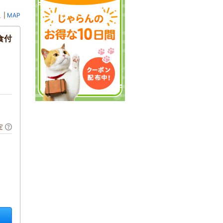
ミ
|
MAP
食付
定