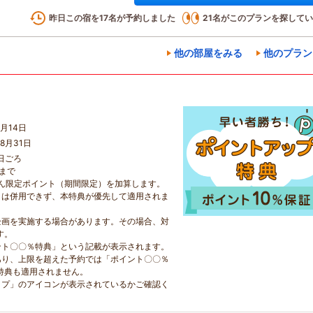
昨日この宿を
17
名が予約しました
21
名がこのプランを探してい
他の部屋をみる
他のプラン
月14日
8月31日
日ごろ
日まで
らん限定ポイント（期間限定）を加算します。
とは併用できず、本特典が優先して適用されま
企画を実施する場合があります。その場合、対
す。
ント〇〇％特典」という記載が表示されます。
あり、上限を超えた予約では「ポイント〇〇％
特典も適用されません。
ップ」のアイコンが表示されているかご確認く