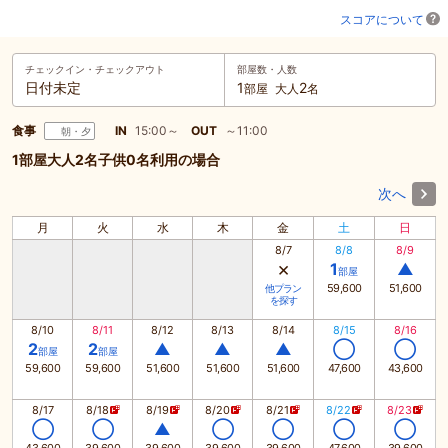
スコアについて
チェックイン・
チェックアウト
部屋数・人数
日付未定
1
2
部屋
大人
名
食事
IN
15:00～
OUT
～11:00
朝・夕
1部屋大人2名子供0名利用の場合
次へ
月
火
水
木
金
土
日
8/7
8/8
8/9
×
1
▲
部屋
59,600
51,600
他プラン
を探す
8/10
8/11
8/12
8/13
8/14
8/15
8/16
2
2
▲
▲
▲
◯
◯
部屋
部屋
59,600
59,600
51,600
51,600
51,600
47,600
43,600
8/17
8/18
8/19
8/20
8/21
8/22
8/23
◯
◯
▲
◯
◯
◯
◯