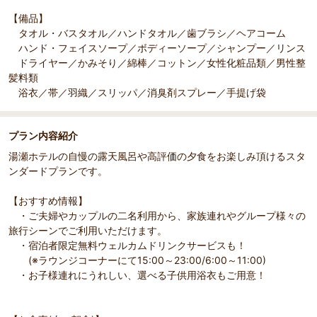
【備品】
タオル・バスタオル／ハンドタオル／歯ブラシ／ヘアコーム
ハンド・フェイスソープ／ボディーソープ／シャンプー／リンス
ドライヤー／かみそり／綿棒／コットン／女性化粧品類／男性整
髪料類
浴衣／帯／羽織／スリッパ／消臭剤スプレー／手提げ袋
プラン内容紹介
湯瀬ホテルの自慢の露天風呂や高評価の夕食をお楽しみ頂けるスタ
ンダードプランです。
【おすすめ情報】
・ご夫婦やカップルの二名利用から、家族連れやグループ様々の
旅行シーンでご利用いただけます。
・宿泊者限定無料ウェルカムドリンクサービスも！
(※ラウンジコーナーにて15:00～23:00/6:00～11:00)
・お子様連れにうれしい、選べる子供用浴衣もご用意！