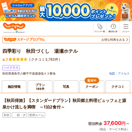
じゃらん
お得な特典をみる
四季彩り 秋田づくし 湯瀬ホテル
(
クチコミ3,783件
)
4.7
ハイクラス
秋田県鹿角市八幡平字湯瀬湯端４３番地
地図・アクセス
配布中
プラン
施設情報
写真
クーポン
クチコミ
186件
【秋田得旅】【スタンダードプラン】秋田郷土料理ビュッフェと源
泉かけ流しを満喫 ～1泊2食付～
和室
朝・夕
禁煙ルーム
37,600
円～
宿泊料金
（税込・サービス料込）