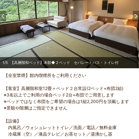
1
/
5
【高層階和ベッド】本館◆２ベッド セパレートバス・トイレ付
【全室禁煙】館内喫煙所をご利用ください
【客室】高層階和室12畳＋ベッド２台常設(2ベッド+布団2組)
※3名以上でご利用の場合ベッド2台+布団でご用意します
※ベッドではなく布団をご希望の場合は1組2,200円を頂戴します
※景観や階層はご指定できません
部屋詳細
（
1
/
5
）
Pr
Ne
【設備】
バス・
【高層階和ベッド】本館◆２ベッド セパレートバス・
【高層
evi
xt
内風呂／ウォシュレットトイレ／洗面／電話／無料金庫
トイレ付
トイレ
ou
冷蔵庫（空）／液晶テレビ／お茶セット／湯沸かし器
s