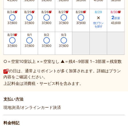
43,600
39,600
39,600
39,600
39,600
47,600
39,600
8/24
8/25
8/26
8/27
8/28
8/29
8/30
×
◯
◯
◯
◯
◯
2
部屋
37,600
37,600
37,600
37,600
37,600
43,600
他プラン
を探す
8/31
9/1
9/2
9/3
◯
◯
◯
◯
37,600
37,600
37,600
37,600
○＝空室10室以上 ×＝空室なし ▲＝残4∼9部屋 1∼3部屋＝残室数
の日は、通常よりポイントが多く加算されます。詳細はプラン
内容をご確認ください。
上記料金は消費税・サービス料を含みます。
支払い方法
現地決済/オンラインカード決済
料金特記