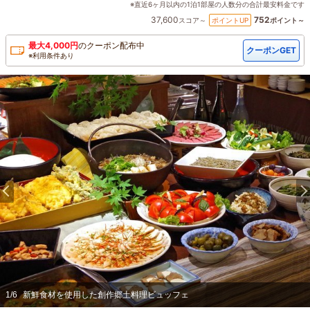
※直近6ヶ月以内の1泊1部屋の人数分の合計最安料金です
37,600
752
ポイントUP
スコア～
ポイント～
最大
4,000
円
の
クーポン配布中
クーポンGET
※利用条件あり
1
/
6
新鮮食材を使用した創作郷土料理ビュッフェ