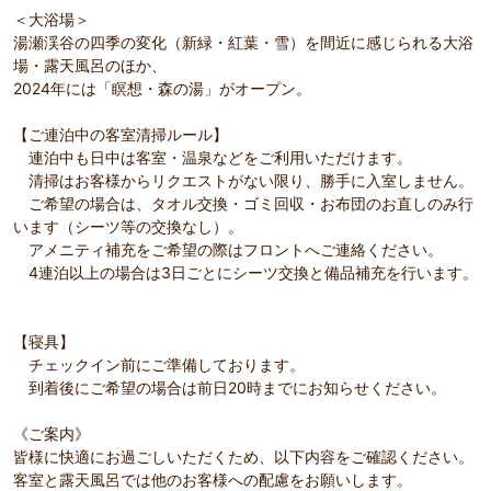
＜大浴場＞
湯瀬渓谷の四季の変化（新緑・紅葉・雪）を間近に感じられる大浴
場・露天風呂のほか、
2024年には「瞑想・森の湯」がオープン。
【ご連泊中の客室清掃ルール】
連泊中も日中は客室・温泉などをご利用いただけます。
清掃はお客様からリクエストがない限り、勝手に入室しません。
ご希望の場合は、タオル交換・ゴミ回収・お布団のお直しのみ行
います（シーツ等の交換なし）。
アメニティ補充をご希望の際はフロントへご連絡ください。
4連泊以上の場合は3日ごとにシーツ交換と備品補充を行います。
【寝具】
チェックイン前にご準備しております。
到着後にご希望の場合は前日20時までにお知らせください。
《ご案内》
皆様に快適にお過ごしいただくため、以下内容をご確認ください。
客室と露天風呂では他のお客様への配慮をお願いします。