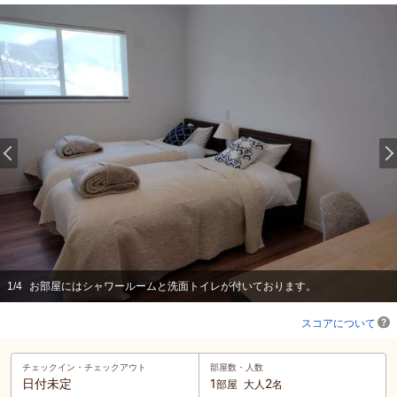
1
/
4
お部屋にはシャワールームと洗面トイレが付いております。
スコアについて
チェックイン・
チェックアウト
部屋数・人数
日付未定
1
2
部屋
大人
名