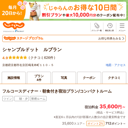
じゃらん
お得な特典をみる
シャンブルドット ルブラン
(
クチコミ626件
)
4.9
京都府京都市右京区鳴滝本町１１０－５
地図・アクセス
プラン
施設情報
写真
クーポン
クチコミ
4件
フルコースディナー・朝食付き宿泊プラン/コンパクトルーム
ツイン
朝・夕
禁煙ルーム
35,600
円～
宿泊料金
（税込・サービス料込）
※直近6ヶ月以内の1泊1部屋の人数分の合計最安料金です
35,600
712
2
ポイント
%
スコア～
ポイント～