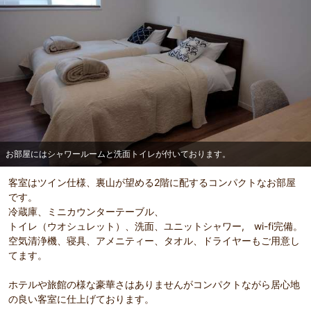
部屋詳細
お部屋にはシャワールームと洗面トイレが付いておりま
す。
お部屋にはシャワールームと洗面トイレが付いております。
客室はツイン仕様、裏山が望める2階に配するコンパクトなお部屋
です。
冷蔵庫、ミニカウンターテーブル、
トイレ（ウオシュレット）、洗面、ユニットシャワー, wi-fi完備。
空気清浄機、寝具、アメニティー、タオル、ドライヤーもご用意し
てます。
ホテルや旅館の様な豪華さはありませんがコンパクトながら居心地
の良い客室に仕上げております。