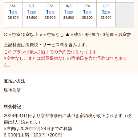
8/31
9/1
9/2
9/3
9/4
9/5
1
1
1
1
1
1
部屋
部屋
部屋
部屋
部屋
部屋
35,600
35,600
35,600
35,600
35,600
35,600
○＝空室10室以上 ×＝空室なし ▲＝残4∼9部屋 1∼3部屋＝残室数
上記料金は消費税・サービス料を含みます。
このプランは最大2泊までの予約受付となります。
※空室なし、または部屋提供なしの宿泊日を含む予約はできませ
ん。
支払い方法
現地決済
料金特記
2026年3月1日より京都市条例に基づき宿泊税が改正されます（税
額は1人1泊あたり）。
※左側は2026年2月28日までの税額
6,000円未満：200円→200円