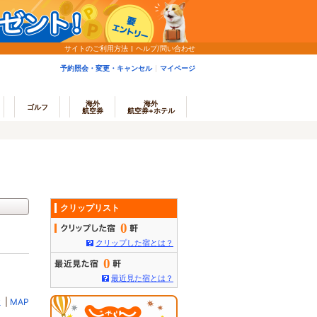
サイトのご利用方法
ヘルプ/問い合わせ
予約照会・変更・キャンセル
マイページ
海外
海外
ゴルフ
航空券
航空券+ホテル
クリップリスト
0
クリップした宿とは？
0
最近見た宿とは？
ミ
|
MAP