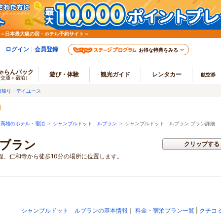
 ～日本最大級の宿・ホテル予約サイト～
ログイン
会員登録
お得な特典をみる
ゃらんパック
遊び・体験
観光ガイド
レンタカー
航空券
（交通＋宿泊）
日帰り・デイユース
・高雄のホテル・宿泊
>
シャンブルドット ルブラン
>
シャンブルドット ルブラン プラン詳細
ブラン
クリップする
程、仁和寺から徒歩10分の場所に位置します。
シャンブルドット ルブランの基本情報
｜
料金・宿泊プラン一覧
|
クチコ