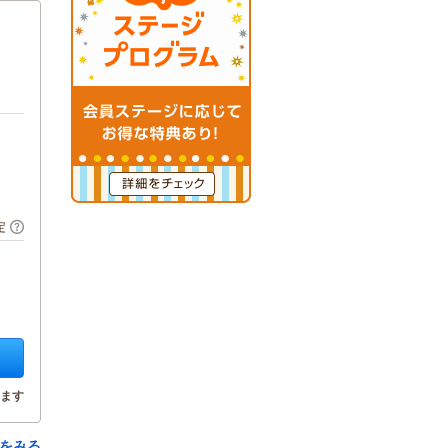
定
ます
をみる