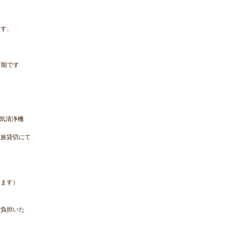
ます、
可能です
空気清浄機
ム
族貸切にて
ます）
負担いた