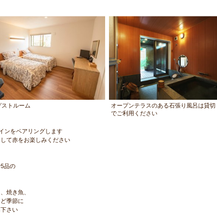
ゲストルーム
オープンテラスのある石張り風呂は貸切
でご利用ください
インをペアリングします
そして赤をお楽しみください
5品の
卵、焼き魚、
など季節に
み下さい