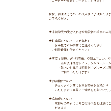
（コーヒーや紅茶もご用意しております）
食材、調理法はその日の仕入れにより変わり
ご了承ください
★未就学児の受け入れは全館貸切の場合のみ
★駐車場について（３台無料）
お手数ですが事前にご連絡ください
（ご到着時間お伝えください）
★客室：禁煙、Wi-Fii完備、空調エアコン、
温水洗浄機付トイレ、シャワールー
（館内のお風呂は時間制でグループご家
ご利用いただけます）
★お荷物について
チェックイン前にお車お荷物をお預かり
いたします（事前にご連絡をお願いいたし
★宿泊税について
京都府の条例によりご宿泊代金とは別にご
だきます