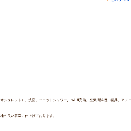
シュレット）、洗面、ユニットシャワー, wi-fi完備。空気清浄機、寝具、アメ
心地の良い客室に仕上げております。