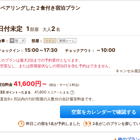
をペアリングした２食付き宿泊プラン
日付未定
1
2
部屋
大人
名
食事：
部屋：
朝・夕
ツイン
禁煙ルーム
15:00～17:30
～10:00
チェックイン：
チェックアウト：
このプランは最大2泊までの予約受付となります。
※空室なし、または部屋提供なしの宿泊日を含む予約はできません。
キャンセル規
41,600円～
宿泊料金
(税込・サービス料込)
32
41,600
ポイント～たまる
スコア～たまる
※直近6ヶ月以内の1泊1部屋の人数分の合計最安料金です。
空室をカレンダーで確認する
昨日この宿を
1
名が予約しました
2
名がこのプランを探してい
他のプラン