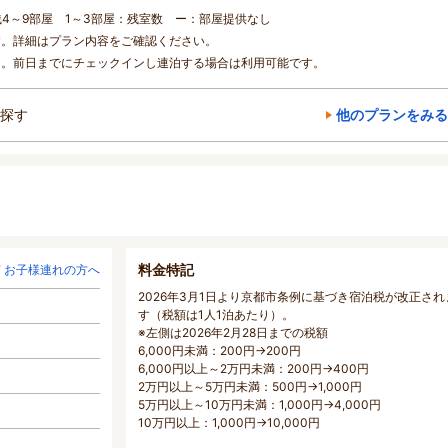
残4～9部屋 1～3部屋：残室数 ー：部屋提供なし
す。詳細はプラン内容をご確認ください。
ん。前日までにチェックインし連泊する場合は利用可能です。
探す
他のプランをみる
料金特記
お子様連れの方へ
2026年3月1日より京都市条例に基づき宿泊税が改正され
す（税額は1人1泊あたり）。
※左側は2026年2月28日までの税額
6,000円未満：200円→200円
6,000円以上～2万円未満：200円→400円
2万円以上～5万円未満：500円→1,000円
5万円以上～10万円未満：1,000円→4,000円
10万円以上：1,000円→10,000円