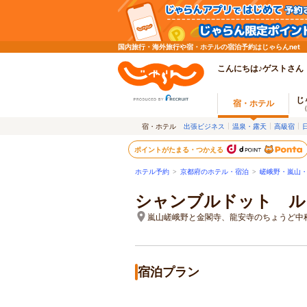
国内旅行・海外旅行や宿・ホテルの宿泊予約はじゃらんnet
こんにちは♪ゲストさん
じ
宿・ホテル
宿・ホテル
出張ビジネス
温泉・露天
高級宿
ポイントがたまる・つかえる
ホテル予約
>
京都府のホテル・宿泊
>
嵯峨野・嵐山
シャンブルドット ル
嵐山嵯峨野と金閣寺、龍安寺のちょうど中
宿泊プラン