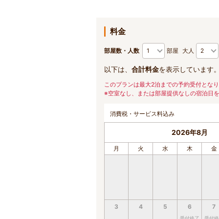
料金
部屋数・人数
部屋
大人
以下は、
合計料金
を表示しています
このプランは最大2泊までの予約受付とな
※空室なし、または部屋提供なしの宿泊日
消費税・サービス料込み
2026年8月
月
火
水
木
金
3
4
5
6
7
受付終了
受付終