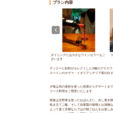
プラン内容
夕食にご利用頂くオープンキッチ
ダイニングには小さなワインセラーもご
ニング
ざいます
ディナーに杉村がセレクトした3種のグラスワ
スペインのカヴァ・イタリアシチリア産の白
夕食は旬の食材を使った前菜からデザートまで
コース料理をご用意いたします
朝食は京野菜を使ったおばんざい、出し巻き
炊き立てご飯、そして自家製の味噌とお漬物
よって違う京都ならではの朝ごはんをお楽し