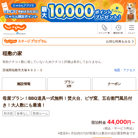
じゃらん
お得な特典をみる
稲敷の家
有効クチコミ数に達していないためクチコミ評価は表示しておりません。
茨城県稲敷市犬塚８６２－３
地図・アクセス
プラン
施設情報
クーポン
2件
母屋プラン！BBQ道具一式無料！焚火台、ピザ窯、五右衛門風呂付
き！大人数にも最適！
和洋室
食事なし
禁煙ルーム
44,000
円～
宿泊料金
（税込・サービス料込）
※直近6ヶ月以内の1泊1部屋の人数分の合計最安料金です