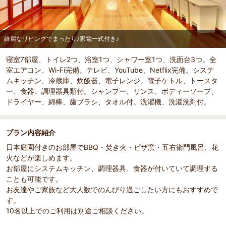
綺麗なリビングでまったり♪家電一式付き♪
寝室7部屋、トイレ2つ、浴室1つ、シャワー室1つ、洗面台3つ。全
室エアコン、Wi-Fi完備。テレビ、YouTube、Netflix完備。システ
ムキッチン、冷蔵庫、炊飯器、電子レンジ、電子ケトル、トースタ
ー、食器、調理器具類付。シャンプー、リンス、ボディーソープ、
ドライヤー、綿棒、歯ブラシ、タオル付。洗濯機、洗濯洗剤付。
プラン内容紹介
日本庭園付きのお部屋でBBQ・焚き火・ピザ窯・五右衛門風呂、花
火などが楽しめます。
お部屋にシステムキッチン、調理器具、食器が付いていて調理する
ことも可能です。
お友達やご家族など大人数でのんびり過ごしたい方にもおすすめで
す。
10名以上でのご利用は別途ご相談ください。