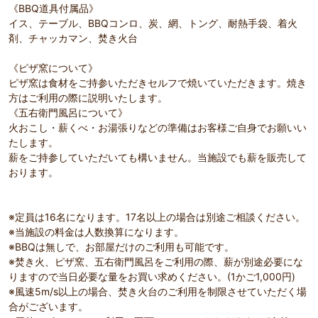
《BBQ道具付属品》
イス、テーブル、BBQコンロ、炭、網、トング、耐熱手袋、着火
剤、チャッカマン、焚き火台
《ピザ窯について》
ピザ窯は食材をご持参いただきセルフで焼いていただきます。焼き
方はご利用の際に説明いたします。
《五右衛門風呂について》
火おこし・薪くべ・お湯張りなどの準備はお客様ご自身でお願いい
たします。
薪をご持参していただいても構いません。当施設でも薪を販売して
おります。
※定員は16名になります。17名以上の場合は別途ご相談ください。
※当施設の料金は人数換算になります。
※BBQは無しで、お部屋だけのご利用も可能です。
※焚き火、ピザ窯、五右衛門風呂をご利用の際、薪が別途必要にな
りますので当日必要な量をお買い求めください。(1かご1,000円)
※風速5m/s以上の場合、焚き火台のご利用を制限させていただく場
合がございます。