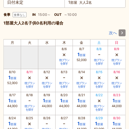
日付未定
1
2
部屋
大人
名
食事
IN
15:00～
OUT
～10:00
食事なし
1部屋大人2名子供0名利用の場合
次へ
月
火
水
木
金
土
日
8/6
8/7
8/8
8/9
×
-
×
1
部屋
52,000
他プラン
他プラン
他プラン
を探す
を探す
を探す
8/10
8/11
8/12
8/13
8/14
8/15
8/16
×
×
-
×
×
×
1
部屋
52,000
他プラン
他プラン
他プラン
他プラン
他プラン
他プラン
を探す
を探す
を探す
を探す
を探す
を探す
8/17
8/18
8/19
8/20
8/21
8/22
8/23
-
×
1
1
1
1
1
部屋
部屋
部屋
部屋
部屋
44,000
44,000
44,000
44,000
44,000
他プラン
他プラン
を探す
を探す
8/24
8/25
8/26
8/27
8/28
8/29
8/30
×
-
-
1
1
1
1
部屋
部屋
部屋
部屋