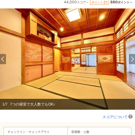
44,000
880
2
ポイント
%
スコア～
ポイント～
1
/
7
7つの寝室で大人数でもOK♪
スコアについて
チェックイン・
チェックアウト
部屋数・人数