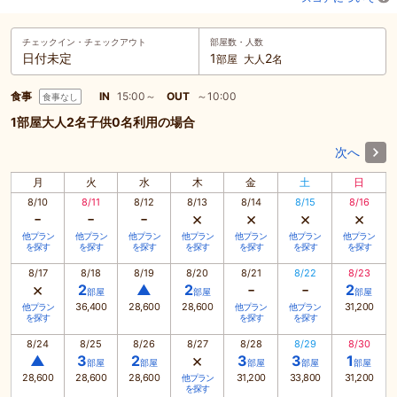
チェックイン・
チェックアウト
部屋数・人数
日付未定
1
2
部屋
大人
名
食事
IN
15:00～
OUT
～10:00
食事なし
1部屋大人2名子供0名利用の場合
次へ
月
火
水
木
金
土
日
8/10
8/11
8/12
8/13
8/14
8/15
8/16
-
-
-
×
×
×
×
他プラン
他プラン
他プラン
他プラン
他プラン
他プラン
他プラン
を探す
を探す
を探す
を探す
を探す
を探す
を探す
8/17
8/18
8/19
8/20
8/21
8/22
8/23
×
-
-
2
▲
2
2
部屋
部屋
部屋
36,400
28,600
28,600
31,200
他プラン
他プラン
他プラン
を探す
を探す
を探す
8/24
8/25
8/26
8/27
8/28
8/29
8/30
×
▲
3
2
3
3
1
部屋
部屋
部屋
部屋
部屋
28,600
28,600
28,600
31,200
33,800
31,200
他プラン
を探す