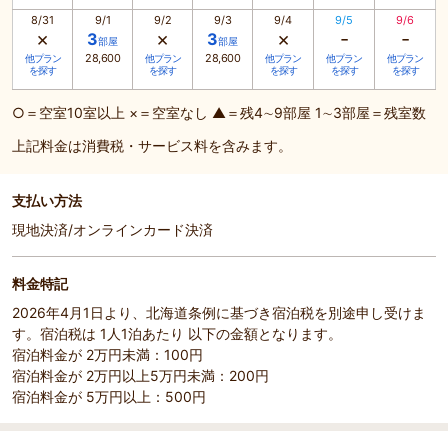
8/31
9/1
9/2
9/3
9/4
9/5
9/6
×
×
×
-
-
3
3
部屋
部屋
28,600
28,600
他プラン
他プラン
他プラン
他プラン
他プラン
を探す
を探す
を探す
を探す
を探す
○＝空室10室以上 ×＝空室なし ▲＝残4∼9部屋 1∼3部屋＝残室数
上記料金は消費税・サービス料を含みます。
支払い方法
現地決済/オンラインカード決済
料金特記
2026年4月1日より、北海道条例に基づき宿泊税を別途申し受けま
す。宿泊税は 1人1泊あたり 以下の金額となります。
宿泊料金が 2万円未満：100円
宿泊料金が 2万円以上5万円未満：200円
宿泊料金が 5万円以上：500円