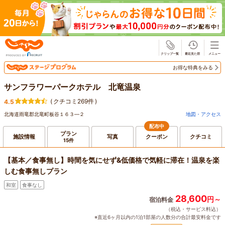
じゃらん
お得な特典をみる
サンフラワーパークホテル 北竜温泉
(
クチコミ269件
)
4.5
北海道雨竜郡北竜町板谷１６３―２
地図・アクセス
配布中
プラン
施設情報
写真
クーポン
クチコミ
15件
【基本／食事無し】時間を気にせず&低価格で気軽に滞在！温泉を楽
しむ食事無しプラン
和室
食事なし
28,600
円～
宿泊料金
（税込・サービス料込）
※直近6ヶ月以内の1泊1部屋の人数分の合計最安料金です