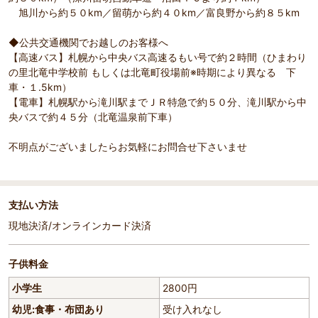
旭川から約５０km／留萌から約４０km／富良野から約８５km
◆公共交通機関でお越しのお客様へ
【高速バス】札幌から中央バス高速るもい号で約２時間（ひまわり
の里北竜中学校前 もしくは北竜町役場前※時期により異なる 下
車・１.5km）
【電車】札幌駅から滝川駅までＪＲ特急で約５０分、滝川駅から中
央バスで約４５分（北竜温泉前下車）
不明点がございましたらお気軽にお問合せ下さいませ
支払い方法
現地決済/オンラインカード決済
子供料金
小学生
2800円
幼児:食事・布団あり
受け入れなし