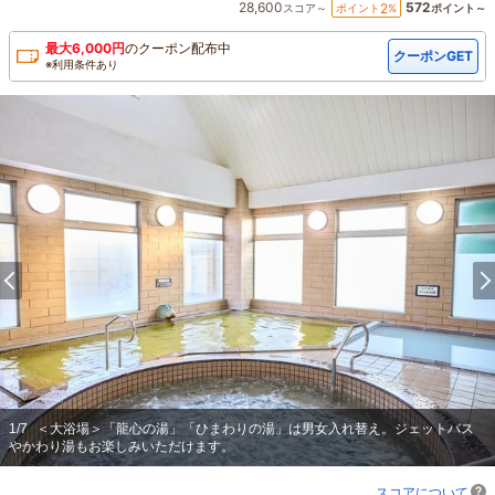
28,600
572
2
ポイント
%
スコア～
ポイント～
最大
6,000
円
の
クーポン配布中
クーポンGET
※利用条件あり
1
/
7
＜大浴場＞「龍心の湯」「ひまわりの湯」は男女入れ替え。ジェットバス
やかわり湯もお楽しみいただけます。
スコアについて