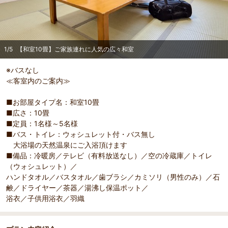
1
/
5
【和室10畳】ご家族連れに人気の広々和室
※バスなし
≪客室内のご案内≫
部屋詳細
（
1
/
5
）
Pr
Ne
■お部屋タイプ名：和室10畳
きるの
【和室10畳】ご家族連れに人気の広々和室
客室に
evi
xt
■広さ：10畳
い香り
ou
■定員：1名様～5名様
s
■バス・トイレ：ウォシュレット付・バス無し
大浴場の天然温泉にご入浴頂けます
■備品：冷暖房／テレビ（有料放送なし）／空の冷蔵庫／トイレ
（ウォシュレット）／
ハンドタオル／バスタオル／歯ブラシ／カミソリ（男性のみ）／石
鹸／ドライヤー／茶器／湯沸し保温ポット／
浴衣／子供用浴衣／羽織