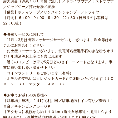
露天風呂（源泉１００％掛け流し）／ドライサウナ／ミストサウナ
／ジャグジー／打たせ湯／寝湯
【備品】ボディソープ／リンスインシャンプー／ドライヤー
【時間】 6：00～9：00、9：30～22：30（日帰りのお客様は
22：00迄）
◆各種サービスに関して
・11月～3月は出張マッサージサービスもございます。料金等はホ
テルにお問合せください
・お土産コーナーもございます。北竜町名産黒千石のきな粉やオリ
ジナル地酒等お土産にも喜ばれます
・近くのコンビニは車で5分ほどのセイコーマートとなります。事
前に買い出しをお済ませ下さい
・コインランドリーもございます（有料）
・ホテルの支払いはクレジットカードがご利用いただけます（ＪＣ
Ｂ・ＶＩＳＡ・マスター・ＡＭＥＸ）
◆お車でお越しのお客様へ
【駐車場】無料／２４時間利用可／駐車場内トイレ有り／普通１１
０台／キャンピングカーＯＫ
【アクセス】札幌から約１１０km（道央自動車道・滝川ＩＣより
約３０km）（深川留萌自動車道・沼田ＩＣより約７km）