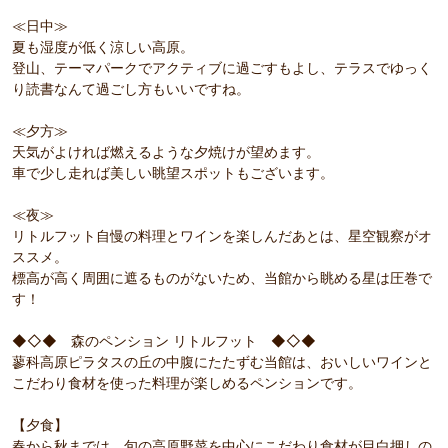
≪日中≫
夏も湿度が低く涼しい高原。
登山、テーマパークでアクティブに過ごすもよし、テラスでゆっく
り読書なんて過ごし方もいいですね。
≪夕方≫
天気がよければ燃えるような夕焼けが望めます。
車で少し走れば美しい眺望スポットもございます。
≪夜≫
リトルフット自慢の料理とワインを楽しんだあとは、星空観察がオ
ススメ。
標高が高く周囲に遮るものがないため、当館から眺める星は圧巻で
す！
◆◇◆ 森のペンション リトルフット ◆◇◆
蓼科高原ピラタスの丘の中腹にたたずむ当館は、おいしいワインと
こだわり食材を使った料理が楽しめるペンションです。
【夕食】
春から秋までは、旬の高原野菜を中心にこだわり食材が目白押しの