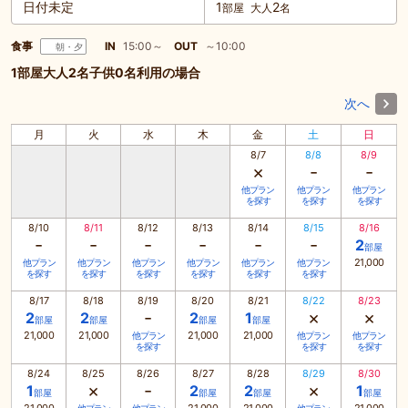
日付未定
1
2
部屋
大人
名
食事
IN
15:00～
OUT
～10:00
朝・夕
1部屋大人2名子供0名利用の場合
次へ
月
火
水
木
金
土
日
8/7
8/8
8/9
×
-
-
他プラン
他プラン
他プラン
を探す
を探す
を探す
8/10
8/11
8/12
8/13
8/14
8/15
8/16
-
-
-
-
-
-
2
部屋
21,000
他プラン
他プラン
他プラン
他プラン
他プラン
他プラン
を探す
を探す
を探す
を探す
を探す
を探す
8/17
8/18
8/19
8/20
8/21
8/22
8/23
-
×
×
2
2
2
1
部屋
部屋
部屋
部屋
21,000
21,000
21,000
21,000
他プラン
他プラン
他プラン
を探す
を探す
を探す
8/24
8/25
8/26
8/27
8/28
8/29
8/30
×
-
×
1
2
2
1
部屋
部屋
部屋
部屋