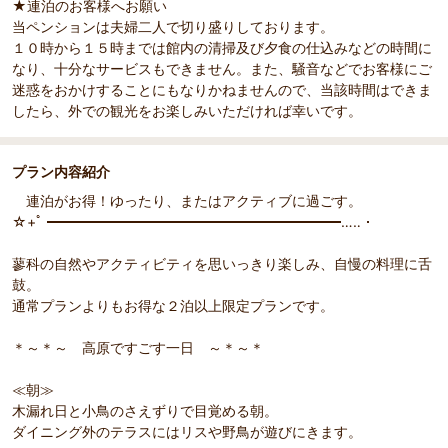
★連泊のお客様へお願い
部屋詳細
（
1
/
2
）
Pr
Ne
当ペンションは夫婦二人で切り盛りしております。
れ、日
【客室】ツインルーム。当館基本のお部屋です。
【客室
evi
xt
１０時から１５時までは館内の清掃及び夕食の仕込みなどの時間に
常を忘
ou
なり、十分なサービスもできません。また、騒音などでお客様にご
s
迷惑をおかけすることにもなりかねませんので、当該時間はできま
したら、外での観光をお楽しみいただければ幸いです。
プラン内容紹介
連泊がお得！ゆったり、またはアクティブに過ごす。
☆+ﾟ ━━━━━━━━━━━━━━━━━━━━━…‥・
蓼科の自然やアクティビティを思いっきり楽しみ、自慢の料理に舌
鼓。
通常プランよりもお得な２泊以上限定プランです。
＊～＊～ 高原ですごす一日 ～＊～＊
≪朝≫
木漏れ日と小鳥のさえずりで目覚める朝。
ダイニング外のテラスにはリスや野鳥が遊びにきます。