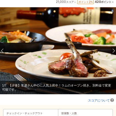
21,000
420
2
ポイント
%
スコア～
ポイント～
1
/
7
【夕食】常連さん中心に人気上昇中！ラムのオーブン焼き。別料金で変更
可能です。
スコアについて
チェックイン・
チェックアウト
部屋数・人数