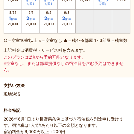
21,000
21,000
21,000
21,000
他プラン
他プラン
他プラン
を探す
を探す
を探す
8/31
9/1
9/2
9/3
1
2
2
2
部屋
部屋
部屋
部屋
21,000
21,000
21,000
21,000
○＝空室10室以上 ×＝空室なし ▲＝残4∼9部屋 1∼3部屋＝残室数
上記料金は消費税・サービス料を含みます。
このプランは2泊から予約可能となります。
※空室なし、または部屋提供なしの宿泊日を含む予約はできませ
ん。
支払い方法
現地決済
料金特記
2026年6月1日より長野県条例に基づき宿泊税を別途申し受けま
す。宿泊税は1人1泊あたり以下の金額となります。
宿泊料金が6,000円以上：200円