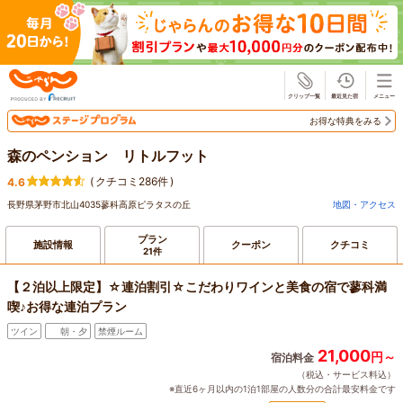
じゃらん
お得な特典をみる
森のペンション リトルフット
(
クチコミ286件
)
4.6
長野県茅野市北山4035蓼科高原ピラタスの丘
地図・アクセス
プラン
施設情報
クーポン
クチコミ
21件
【２泊以上限定】☆連泊割引☆こだわりワインと美食の宿で蓼科満
喫♪お得な連泊プラン
ツイン
朝・夕
禁煙ルーム
21,000
円～
宿泊料金
（税込・サービス料込）
※直近6ヶ月以内の1泊1部屋の人数分の合計最安料金です