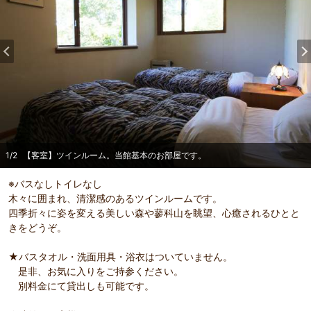
1
/
2
【客室】ツインルーム。当館基本のお部屋です。
※バスなしトイレなし
木々に囲まれ、清潔感のあるツインルームです。
四季折々に姿を変える美しい森や蓼科山を眺望、心癒されるひとと
きをどうぞ。
★バスタオル・洗面用具・浴衣はついていません。
是非、お気に入りをご持参ください。
別料金にて貸出しも可能です。