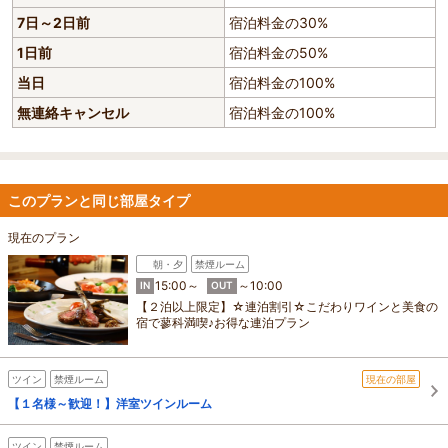
7日～2日前
宿泊料金の30%
1日前
宿泊料金の50%
当日
宿泊料金の100%
無連絡キャンセル
宿泊料金の100%
このプランと同じ部屋タイプ
現在のプラン
朝・夕
禁煙ルーム
15:00～
～10:00
IN
OUT
【２泊以上限定】☆連泊割引☆こだわりワインと美食の
宿で蓼科満喫♪お得な連泊プラン
ツイン
禁煙ルーム
現在の部屋
【１名様～歓迎！】洋室ツインルーム
ツイン
禁煙ルーム