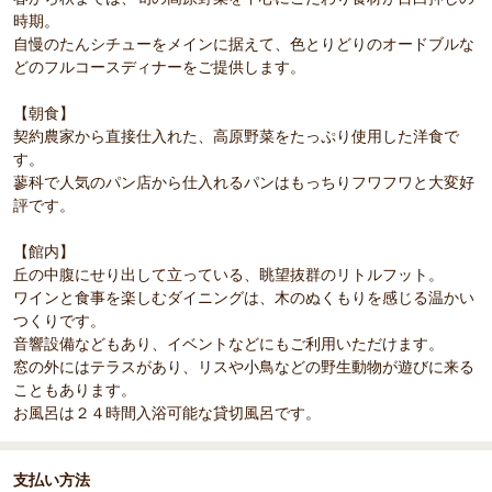
時期。
自慢のたんシチューをメインに据えて、色とりどりのオードブルな
どのフルコースディナーをご提供します。
【朝食】
契約農家から直接仕入れた、高原野菜をたっぷり使用した洋食で
す。
蓼科で人気のパン店から仕入れるパンはもっちりフワフワと大変好
評です。
【館内】
丘の中腹にせり出して立っている、眺望抜群のリトルフット。
ワインと食事を楽しむダイニングは、木のぬくもりを感じる温かい
つくりです。
音響設備などもあり、イベントなどにもご利用いただけます。
窓の外にはテラスがあり、リスや小鳥などの野生動物が遊びに来る
こともあります。
お風呂は２４時間入浴可能な貸切風呂です。
支払い方法