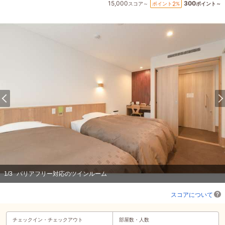
15,000
300
2
ポイント
%
スコア～
ポイント～
1
/
3
バリアフリー対応のツインルーム
スコアについて
チェックイン・
チェックアウト
部屋数・人数