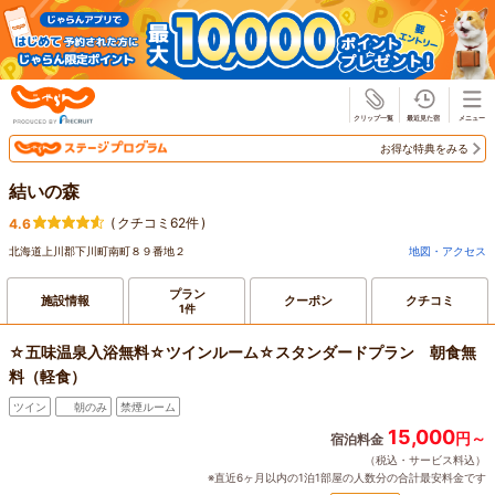
じゃらん
お得な特典をみる
結いの森
(
クチコミ62件
)
4.6
北海道上川郡下川町南町８９番地２
地図・アクセス
プラン
施設情報
クーポン
クチコミ
1件
☆五味温泉入浴無料☆ツインルーム☆スタンダードプラン 朝食無
料（軽食）
ツイン
朝のみ
禁煙ルーム
15,000
円～
宿泊料金
（税込・サービス料込）
※直近6ヶ月以内の1泊1部屋の人数分の合計最安料金です