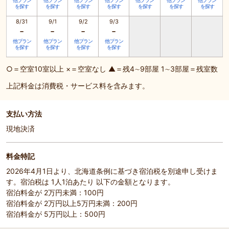
他プラン
他プラン
他プラン
他プラン
他プラン
他プラン
他プラン
を探す
を探す
を探す
を探す
を探す
を探す
を探す
8/31
9/1
9/2
9/3
-
-
-
-
他プラン
他プラン
他プラン
他プラン
を探す
を探す
を探す
を探す
○＝空室10室以上 ×＝空室なし ▲＝残4∼9部屋 1∼3部屋＝残室数
上記料金は消費税・サービス料を含みます。
支払い方法
現地決済
料金特記
2026年4月1日より、北海道条例に基づき宿泊税を別途申し受けま
す。宿泊税は 1人1泊あたり 以下の金額となります。
宿泊料金が 2万円未満：100円
宿泊料金が 2万円以上5万円未満：200円
宿泊料金が 5万円以上：500円