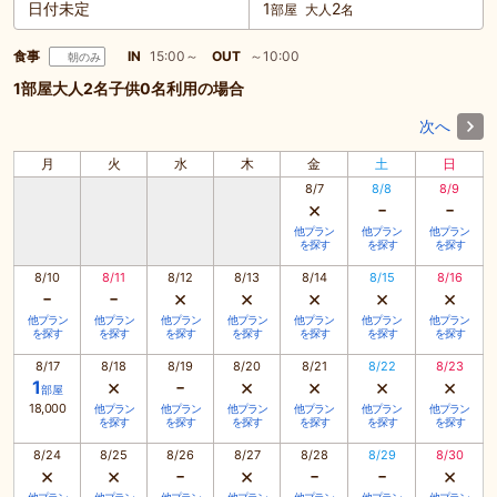
日付未定
1
2
部屋
大人
名
食事
IN
15:00～
OUT
～10:00
朝のみ
1部屋大人2名子供0名利用の場合
次へ
月
火
水
木
金
土
日
8/7
8/8
8/9
×
-
-
他プラン
他プラン
他プラン
を探す
を探す
を探す
8/10
8/11
8/12
8/13
8/14
8/15
8/16
-
-
×
×
×
×
×
他プラン
他プラン
他プラン
他プラン
他プラン
他プラン
他プラン
を探す
を探す
を探す
を探す
を探す
を探す
を探す
8/17
8/18
8/19
8/20
8/21
8/22
8/23
×
-
×
×
×
×
1
部屋
18,000
他プラン
他プラン
他プラン
他プラン
他プラン
他プラン
を探す
を探す
を探す
を探す
を探す
を探す
8/24
8/25
8/26
8/27
8/28
8/29
8/30
×
×
-
×
-
-
×