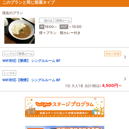
このプランと同じ部屋タイプ
現在のプラン
朝のみ
禁煙ルーム
16:00～
～10:00
IN
OUT
得々プラン 朝カレー付き
シングル
禁煙ルーム
現在の部屋
WiFi対応【禁煙】 シングルルーム BF
シングル
WiFi対応【喫煙】 シングルルーム BF
4,500円～
1泊
大人1名
合計(税込)