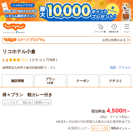
じゃらん
お得な特典をみる
リコホテル小倉
(
クチコミ776件
)
2.8
福岡県北九州市小倉北区船頭町３－３１
地図・アクセス
プラン
施設情報
クーポン
クチコミ
13件
得々プラン 朝カレー付き
シングル
朝のみ
禁煙ルーム
4,500
円～
宿泊料金
（税込・サービス料込）
※直近6ヶ月以内の1泊1部屋の人数分の合計最安料金です
4,500
90
2
ポイント
%
スコア～
ポイント～