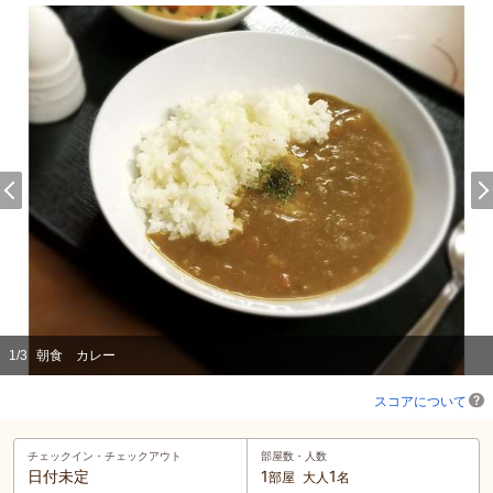
1
/
3
朝食 カレー
スコアについて
チェックイン・
チェックアウト
部屋数・人数
日付未定
1
1
部屋
大人
名