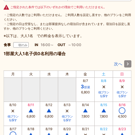
ご指定された条件では以下のいずれかの理由でご利用いただけません。
・ご指定の人数ではご利用いただけません。 ご利用人数を設定し直すか、他のプランをご利用
ください。
・ご指定の日は空室なし、または部屋提供なしの宿泊日が含まれています。宿泊日を設定し直
すか、他のプランをご利用ください。
※以下は、大人1名 での料金を表示しています。
食事
IN
16:00～
OUT
～10:00
朝のみ
1部屋大人1名子供0名利用の場合
次へ
月
火
水
木
金
土
日
8/7
8/8
8/9
×
×
3
部屋
6,800
他プラン
他プラン
を探す
を探す
8/10
8/11
8/12
8/13
8/14
8/15
8/16
×
×
▲
▲
▲
▲
◯
6,800
6,800
7,800
7,800
4,500
他プラン
他プラン
を探す
を探す
8/17
8/18
8/19
8/20
8/21
8/22
8/23
×
×
◯
▲
▲
▲
▲