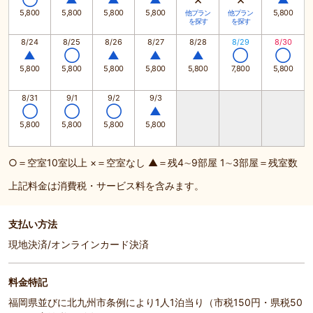
5,800
5,800
5,800
5,800
5,800
他プラン
他プラン
を探す
を探す
8/24
8/25
8/26
8/27
8/28
8/29
8/30
▲
◯
▲
▲
▲
◯
◯
5,800
5,800
5,800
5,800
5,800
7,800
5,800
8/31
9/1
9/2
9/3
◯
◯
◯
▲
5,800
5,800
5,800
5,800
○＝空室10室以上 ×＝空室なし ▲＝残4∼9部屋 1∼3部屋＝残室数
上記料金は消費税・サービス料を含みます。
支払い方法
現地決済/オンラインカード決済
料金特記
福岡県並びに北九州市条例により1人1泊当り（市税150円・県税50