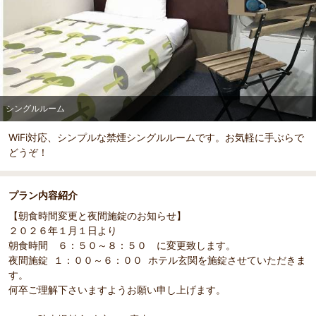
シングルルーム
WiFi対応、シンプルな禁煙シングルルームです。お気軽に手ぶらで
どうぞ！
プラン内容紹介
【朝食時間変更と夜間施錠のお知らせ】
２０２６年１月１日より
朝食時間 ６：５０～８：５０ に変更致します。
部屋詳細
夜間施錠 １：００～６：００ ホテル玄関を施錠させていただきま
シングルルーム
す。
何卒ご理解下さいますようお願い申し上げます。