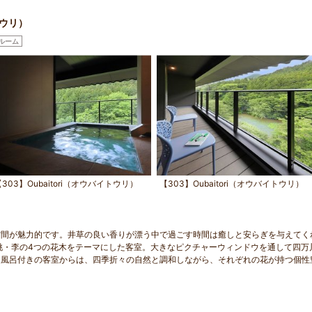
トウリ）
ルーム
303】Oubaitori（オウバイトウリ）
【303】Oubaitori（オウバイトウリ）
空間が魅力的です。井草の良い香りが漂う中で過ごす時間は癒しと安らぎを与えてく
・梅・桃・李の4つの花木をテーマにした客室。大きなピクチャーウィンドウを通して四万
天風呂付きの客室からは、四季折々の自然と調和しながら、それぞれの花が持つ個性