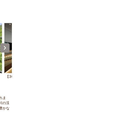
【303】Oubaitori（オウバイトウリ）
【303】Oubaitori（オウバイトウ
れま
川の渓
豊かな