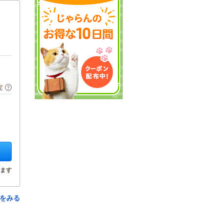
定
ます
をみる