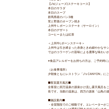
【J’s(ジェーズ)ステーキコース】
本日のサラダ
本日のスープ
群馬県産のパン3種
茸と野菜のオーブン焼き
上州牛Ｌボーンステーキ（サーロイン）
本日のデザート
コーヒーまたは紅茶
＜上州牛Lボーンステーキ＞
上州牛は引き締まった赤身ときめ細やかなサシ
ではのコラーゲンの旨味による濃厚な味わい
※食品アレルギーをお持ちの方は、ご予約時に
（お食事場所）
夕朝食ともにレストラン「J's CANYON」
■客室露天風呂■
全客室に四万温泉の源泉かけ流し露天風呂を
長です。当館の温泉は、四万の源泉「山鳥の
■施設案内■
・全室階段でのご移動です。エレベーターが
・チェックインは通常17時まででございます