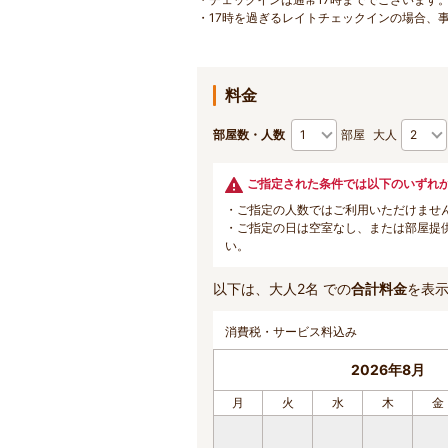
・17時を過ぎるレイトチェックインの場合、事前に施設
料金
部屋数・人数
部屋
大人
ご指定された条件では以下のいずれ
・ご指定の人数ではご利用いただけませ
・ご指定の日は空室なし、または部屋提
い。
以下は、大人2名 での
合計料金
を表
消費税・サービス料込み
2026年8月
月
火
水
木
金