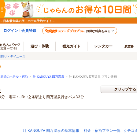
 ～日本最大級の宿・ホテル予約サイト～
ログイン
会員登録
お得な特典をみる
ゃらんパック
遊び・体験
観光ガイド
レンタカー
航空券
（交通＋宿泊）
日帰り・デイユース
川原湯のホテル・宿泊
>
叶 KANOUYA 四万温泉
>
叶 KANOUYA 四万温泉 プラン詳細
泉
クリップする
0分 電車：JR中之条駅より四万温泉行きバス33分
叶 KANOUYA 四万温泉の基本情報
｜
料金・宿泊プラン一覧
|
クチコ