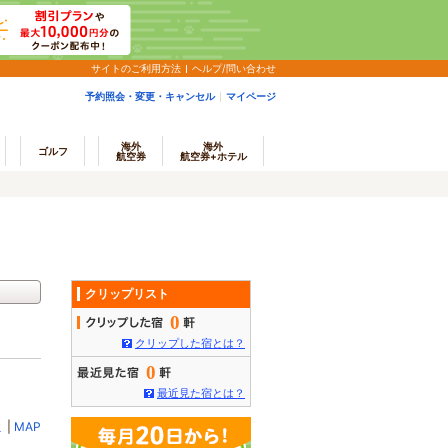
サイトのご利用方法
ヘルプ/問い合わせ
予約照会・変更・キャンセル
マイページ
海外
海外
ゴルフ
航空券
航空券+ホテル
クリップリスト
0
クリップした宿とは？
0
最近見た宿とは？
ミ
|
MAP