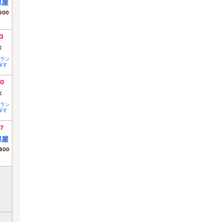
部屋
600
3
×
ラン
探す
0
×
ラン
探す
7
部屋
800