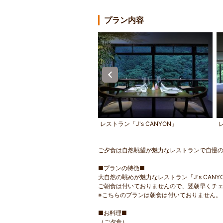
プラン内容
泉 叶－KANOUYA－（外観夕景）
レストラン「J's CANYON」
ご夕食は自然眺望が魅力なレストランで自慢
■プランの特徴■
大自然の眺めが魅力なレストラン「J's CA
ご朝食は付いておりませんので、翌朝早くチ
※こちらのプランは朝食は付いておりません。
■お料理■
（ご夕食）