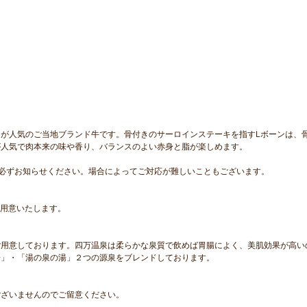
が人気のご当地ブランド牛です。骨付きのサーロインステーキを指すLボーンは、
が人気で肉本来の味や香り、バランスのよい赤身と脂が楽しめます。
必ずお知らせください。場合によってご対応が難しいこともございます。
にご用意いたします。
ご用意しております。四万温泉は柔らかな泉質で飲めば胃腸によく、美肌効果が高い
湯」・「湯の泉の湯」２つの源泉をブレンドしております。
ございませんのでご留意ください。
。