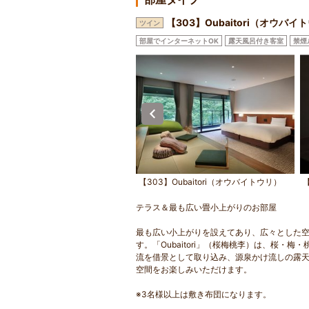
【303】Oubaitori（オウバイ
ツイン
部屋でインターネットOK
露天風呂付き客室
禁煙
】Oubaitori（オウバイトウリ）
【303】Oubaitori（オウバイトウリ）
【
テラス＆最も広い畳小上がりのお部屋
最も広い小上がりを設えてあり、広々とした
す。「Oubaitori」（桜梅桃李）は、桜
流を借景として取り込み、源泉かけ流しの露
空間をお楽しみいただけます。
※3名様以上は敷き布団になります。