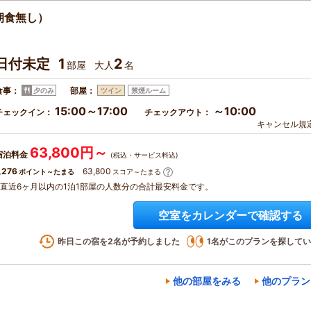
朝食無し）
日付未定
1
2
部屋
大人
名
食事：
部屋：
夕のみ
ツイン
禁煙ルーム
15:00～17:00
～10:00
チェックイン：
チェックアウト：
キャンセル規
63,800円～
宿泊料金
(税込・サービス料込)
,276
63,800
ポイント～たまる
スコア～たまる
※直近6ヶ月以内の1泊1部屋の人数分の合計最安料金です。
空室をカレンダーで確認する
昨日この宿を
2
名が予約しました
1
名がこのプランを探してい
他の部屋をみる
他のプラン