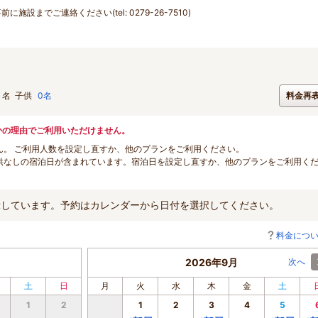
までご連絡ください(tel: 0279-26-7510)
名
子供
0名
料金再
かの理由でご利用いただけません。
ん。 ご利用人数を設定し直すか、他のプランをご利用ください。
供なしの宿泊日が含まれています。宿泊日を設定し直すか、他のプランをご利用く
示しています。予約はカレンダーから日付を選択してください。
料金につ
2026年9月
次へ
土
日
月
火
水
木
金
土
1
2
1
2
3
4
5