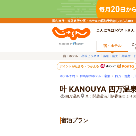
国内旅行・海外旅行や宿・ホテルの宿泊予約はじゃらんnet
こんにちは♪ゲストさん
じ
宿・ホテル
宿・ホテル
出張ビジネス
温泉・露天
高級宿
ポイントがたまる・つかえる
ホテル予約
>
群馬県のホテル・宿泊
>
四万・吾妻・
叶 KANOUYA 四万温
四万温泉
車：関越道渋川伊香保ICより6
宿泊プラン