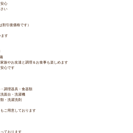
も安心
ださい
は割引後価格です）
います
が
備
ご家族やお友達と調理＆お食事も楽しめます
も安心です
ル・調理器具・食器類
立洗面台・洗濯機
ル類・洗濯洗剤
もご用意しております
なっております