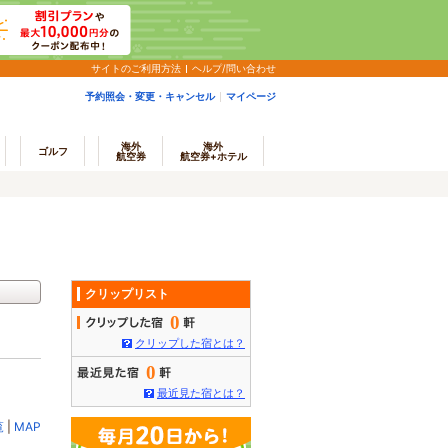
サイトのご利用方法
ヘルプ/問い合わせ
予約照会・変更・キャンセル
マイページ
海外
海外
ゴルフ
航空券
航空券+ホテル
クリップリスト
0
クリップした宿とは？
0
最近見た宿とは？
覧
|
MAP