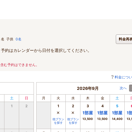
名
子供
0名
料金再
。予約はカレンダーから日付を選択してください。
を含む予約はできません。
料金につ
2026年9月
次へ
土
日
月
火
水
木
金
土
1
2
1
2
3
4
5
×
×
1
部屋
1
部屋
1
部屋
1
13,500
13,500
14,400
13,
他プラン
他プラン
を探す
を探す