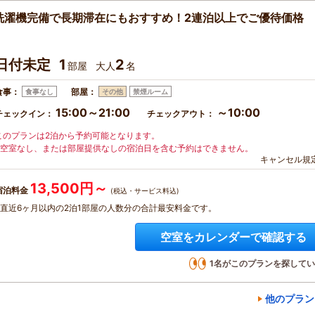
洗濯機完備で長期滞在にもおすすめ！2連泊以上でご優待価格
日付未定
1
2
部屋
大人
名
食事：
部屋：
食事なし
その他
禁煙ルーム
15:00～21:00
～10:00
チェックイン：
チェックアウト：
このプランは2泊から予約可能となります。
※空室なし、または部屋提供なしの宿泊日を含む予約はできません。
キャンセル規
13,500円～
宿泊料金
(税込・サービス料込)
※直近6ヶ月以内の2泊1部屋の人数分の合計最安料金です。
空室をカレンダーで確認する
1
名がこのプランを探してい
他のプラン