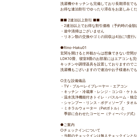
洗濯機やキッチンも完備しており長期滞在で
お得な連泊割引でゆったり滞在をお楽しみく
■■ 2連泊以上割引 ■■
・2連泊以上でお得な割引価格（予約時の金額
・途中清掃はございません
・リネン類の交換やゴミの回収は4泊に1度行
●Rino-Haku01
玄関を開けると外観からは想像できない空間
LDK10畳、寝室8畳のお部屋にはエアコンも完
キッチンや調理器具を設置しておりますので
洗濯機もございますので連泊やお子様連れで
○主な設備備品
・TV・ブルーレイプレーヤー・エアコン
・キッチン・冷蔵庫・レンジ・コンロ・ケト
・温水洗浄機能付きトイレ・バスルーム・独
・シャンプー・リンス・ボディソープ・タオ
・ミネラルウォーター（Petボトル）と
季節に合わせたコーヒー（ティーバッグ式）
●ご案内
○チェックインについて
・当館のチェックインは無人チェックインと