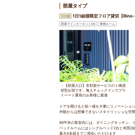
部屋タイプ
1日1組様限定フロア貸切【Rino-
その他
部屋でインターネットOK
禁煙ルーム
・【部屋入口】非対面サービスの１棟貸
切型お宿です。無人チェックインでプラ
イベート重視のお客様に最適
ドアを開けると統一感を大事にリノベーショ
外観からは想像できないスタイリッシュな空
89平米の客室内には、ダイニングキッチン、
ベッドルームにはシングルベッド2台と布団2
最大4名様までご滞在いただけます