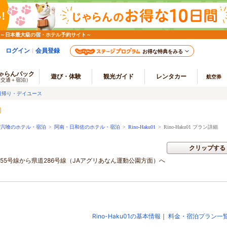
 ～日本最大級の宿・ホテル予約サイト～
ログイン
会員登録
お得な特典をみる
ゃらんパック
遊び・体験
観光ガイド
レンタカー
航空券
（交通＋宿泊）
日帰り・デイユース
・宍喰のホテル・宿泊
>
阿南・日和佐のホテル・宿泊
>
Rino-Haku01
>
Rino-Haku01 プラン詳細
クリップする
55号線から県道286号線（JAアグリあなん運動公園方面）へ
Rino-Haku01の基本情報
｜
料金・宿泊プラン一