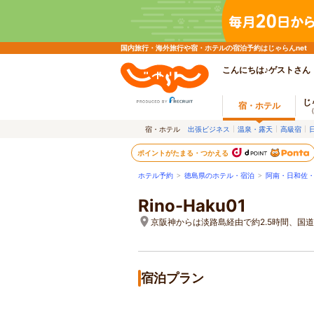
国内旅行・海外旅行や宿・ホテルの宿泊予約はじゃらんnet
こんにちは♪ゲストさん
じ
宿・ホテル
宿・ホテル
出張ビジネス
温泉・露天
高級宿
ポイントがたまる・つかえる
ホテル予約
>
徳島県のホテル・宿泊
>
阿南・日和佐
Rino-Haku01
京阪神からは淡路島経由で約2.5時間、国道
宿泊プラン