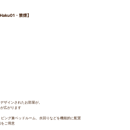
Haku01・禁煙】
ンデザインされたお部屋が。
間が広がります
リビング兼ベッドルーム、水回りなどを機能的に配置
組をご用意