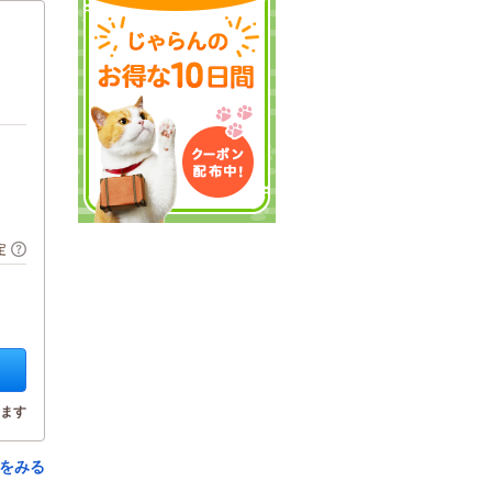
定
ます
をみる