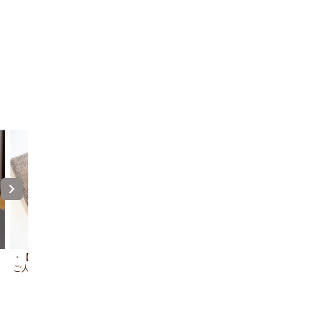
・【アメニティ】アメニティはご宿泊の
・【洗濯機】連泊時にも便利な洗
ご人数分ご用意しております
完備。すぐに洗濯ができるので旅
替えの荷物が減らせます