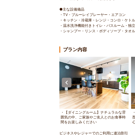
●主な設備備品
・TV・ブルーレイプレーヤー・エアコン
・キッチン・冷蔵庫・レンジ・コンロ・ケト
・温水洗浄機能付きトイレ・バスルーム・独
・シャンプー・リンス・ボディソープ・タオ
プラン内容
屋入口】非対面サービスの１棟貸
・【ダイニングルーム】ナチュラルな雰
宿です。無人チェックインでプラ
囲気の中、ご家族やご友人とのお食事時
ト重視のお客様に最適
間をお楽しみください
ビジネスやレジャーでのご利用に連泊割引