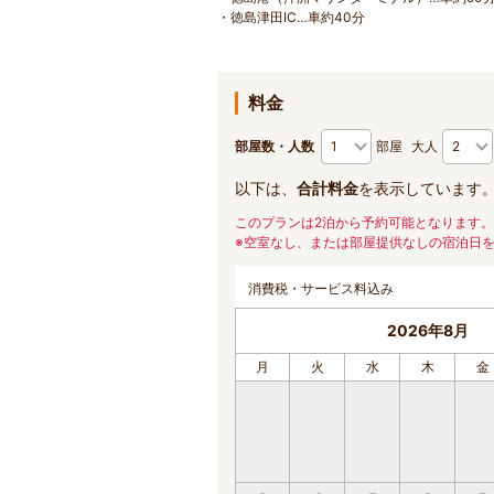
・徳島津田IC…車約40分
料金
部屋数・人数
部屋
大人
以下は、
合計料金
を表示しています
このプランは2泊から予約可能となります。
※空室なし、または部屋提供なしの宿泊日
消費税・サービス料込み
2026年8月
月
火
水
木
金