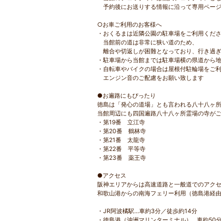
予約後にお送りする情報に沿って専用ページ
○お車ご利用のお客様へ
・おくるまは近隣公園の駐車場をご利用くださ
当館前の道は非常に狭い道のため、
離合や切返しが困難となっており、行き過ぎ
・駐車場から当館までは駐車場横の県道から地
・自転車やバイクの場合は屋根付駐輪場をご
エンジン音のご配慮をお願い致します
●お遍路にもぴったり
徳島は「発心の道場」とも言われる八十八ヶ
当館周辺にも四国遍路八十八ヶ所霊場の寺が
・第19番 立江寺
・第20番 鶴林寺
・第21番 太龍寺
・第22番 平等寺
・第23番 薬王寺
●アクセス
阪神エリアからは高速道路と一般道でのアク
和歌山港からの南海フェリー利用（徳島港経
・JR阿波橘駅…車約3分／徒歩約14分
・徳島港（沖洲マリンターミナル）…車約50