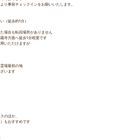
より事前チェックインをお願いいたします。
い（徒歩約1分）
た場合も転回場所がありません
蔵寺方面へ徒歩1分程度です
利用いただけますが
所霊場最初の地
ございます
セスのほか、
由）もおすすめです
分