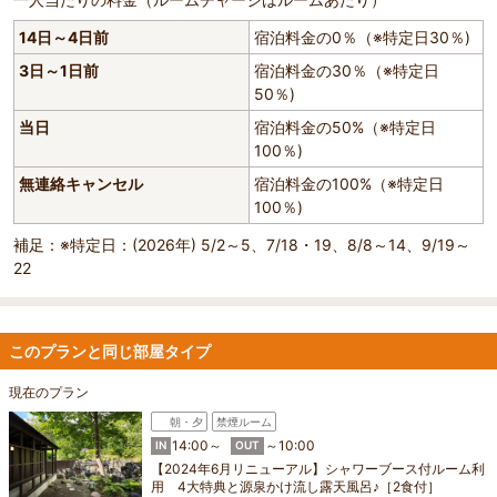
14日～4日前
宿泊料金の0％（※特定日30％)
3日～1日前
宿泊料金の30％（※特定日
50％)
当日
宿泊料金の50%（※特定日
100％)
無連絡キャンセル
宿泊料金の100%（※特定日
100％)
補足：※特定日：(2026年) 5/2～5、7/18・19、8/8～14、9/19～
22
このプランと同じ部屋タイプ
現在のプラン
朝・夕
禁煙ルーム
14:00～
～10:00
IN
OUT
【2024年6月リニューアル】シャワーブース付ルーム利
用 4大特典と源泉かけ流し露天風呂♪［2食付］