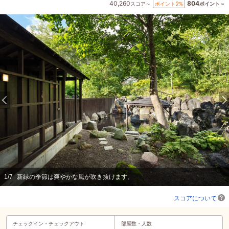
40,260
804
2
ポイント
%
スコア～
ポイント～
1
/
7
新緑の季節は爽やかな風が吹き抜けます。
スコアについて
チェックイン・
チェックアウト
部屋数・人数