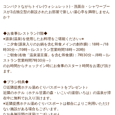
コンパクトながらトイレ(ウォシュレット)・洗面台・シャワーブー
スが3点独立型の新設されたお部屋で新しい湯心亭を満喫しません
か？
◆お食事(レストラン)1階◆
※源泉(温泉)を使用したお料理をご堪能ください♪※
・ご夕食(源泉入りのお鍋を含む和食メインの創作膳)：18時～/18
時30分～/19時～(レストラン営業時間18時～20時)
・ご朝食(名物「温泉湯豆腐」を含む和食膳)：7時30分～/8時～(レ
ストラン営業時間7時30分～)
のお時間からチェックイン時にお食事のスタート時間をお選び頂け
ます。
◆プラン特典◆
◎近隣提携ホテル湯めぐりパスポートをプレゼント♪
近隣のホテル（ホテル甘露の森・いこいの湯宿いろは）の温泉が滞
在中に無料でお入り頂けます。
※近隣提携ホテル湯めぐりパスポートは都合によりご利用いただけ
ない施設がある場合もございます。
なお各施設間の送迎はございません。