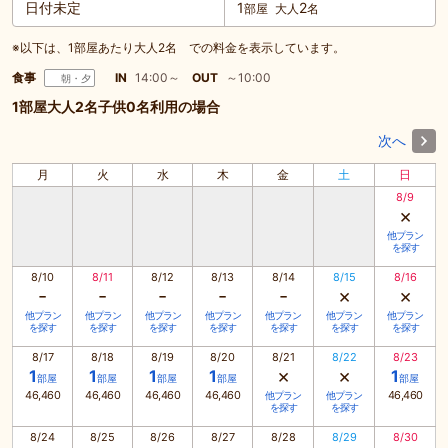
日付未定
1
2
部屋
大人
名
※以下は、1部屋あたり大人2名 での料金を表示しています。
食事
IN
14:00～
OUT
～10:00
朝・夕
1部屋大人2名子供0名利用の場合
次へ
月
火
水
木
金
土
日
8/9
×
他プラン
を探す
8/10
8/11
8/12
8/13
8/14
8/15
8/16
-
-
-
-
-
×
×
他プラン
他プラン
他プラン
他プラン
他プラン
他プラン
他プラン
を探す
を探す
を探す
を探す
を探す
を探す
を探す
8/17
8/18
8/19
8/20
8/21
8/22
8/23
×
×
1
1
1
1
1
部屋
部屋
部屋
部屋
部屋
46,460
46,460
46,460
46,460
46,460
他プラン
他プラン
を探す
を探す
8/24
8/25
8/26
8/27
8/28
8/29
8/30