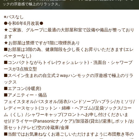
ックの浮遊感で極上のリラックス。
※バスなし
●令和6年6月改装●
★ご家族、グループに最適の大部屋和室で設備や備品が整っており
ます
★お部屋は禁煙ですが1階に喫煙所あり
■お部屋は3階の為、健康階段を少し長くお昇りいただきます(エレ
ベーターなし)
■コンパクトながらトイレ(ウォシュレット)・洗面台・シャワーブ
ースが3点独立型
■スペイン生まれの自立式２wayハンモックの浮遊感で極上のリラ
ックス
■エアコン(冷暖房)
■アメニティー・備品
フェイスタオル/バスタオル/浴衣/ハンドソープ/ハブラシ/カミソリ/
部屋詳細
（
1
/
8
）
Pr
Ne
レディースセット(コットン・綿棒・ヘアゴム)/足袋ソックス/コー
＜シャワーブース付の大部屋和室＞スペイン生まれの自
シャワ
evi
xt
ム（くし）/シャワーキャップ(フロントへお申し付けくださいま
立式２wayハンモックの浮遊感で極上のリラックス。
レ・洗
ou
せ)/ドライヤー(Panasonicナノケア)/加湿器(貸出)/湯沸しポット/お
s
茶セット/テレビ/空の冷蔵庫/金庫
■当館ではお気兼ねなくお過ごしいただけますように布団敷き等の