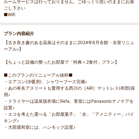
ルームサービスは行っておりません。ごゆっくり思いのままにお過
ごし下さい
■Wifi
プラン内容紹介
【古き良き趣のある温泉はそのままに2024年6月全館・全室リニュ
ーアル♪】
【ちょっと設備の整ったお部屋で「特典＋2食付」プラン】
■このプランのリニューアル抜粋■
・エアコン(冷暖房)、シャワーブース完備♪
・あの有名アスリートも愛用する西川の［AiR］マットレス(布団)採
用♪
・ドライヤーは温泉脱衣場にRefa、客室にはPanasonicナノケアを
設置♪
・エコを考えた選べる「お部屋菓子」「水」「アメニティー」バイ
キング♪
・大部屋和室には、ハンモック設置♪