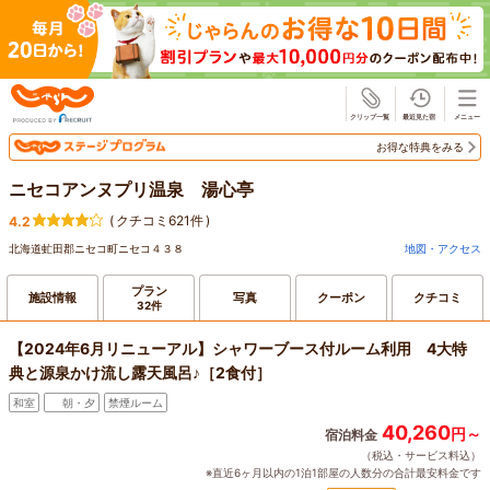
じゃらん
お得な特典をみる
ニセコアンヌプリ温泉 湯心亭
(
クチコミ621件
)
4.2
北海道虻田郡ニセコ町ニセコ４３８
地図・アクセス
プラン
施設情報
写真
クーポン
クチコミ
32件
【2024年6月リニューアル】シャワーブース付ルーム利用 4大特
典と源泉かけ流し露天風呂♪［2食付］
和室
朝・夕
禁煙ルーム
40,260
円～
宿泊料金
（税込・サービス料込）
※直近6ヶ月以内の1泊1部屋の人数分の合計最安料金です