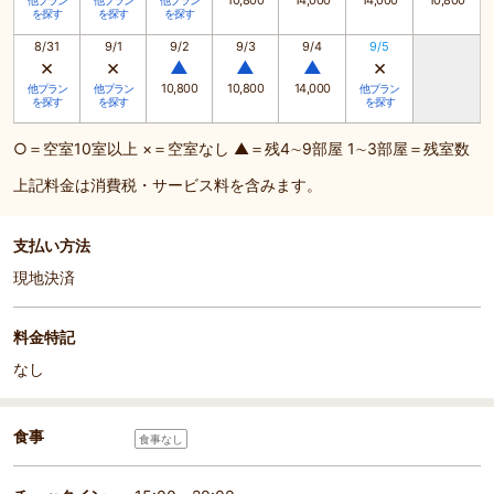
10,800
14,000
14,000
10,800
他プラン
他プラン
他プラン
を探す
を探す
を探す
8/31
9/1
9/2
9/3
9/4
9/5
×
×
×
▲
▲
▲
10,800
10,800
14,000
他プラン
他プラン
他プラン
を探す
を探す
を探す
○＝空室10室以上 ×＝空室なし ▲＝残4∼9部屋 1∼3部屋＝残室数
上記料金は消費税・サービス料を含みます。
支払い方法
現地決済
料金特記
なし
食事
食事なし