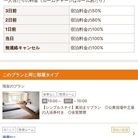
一人当たりの料金（ルームチャージはルームあたり）
3日前
宿泊料金の50%
2日前
宿泊料金の80%
1日前
宿泊料金の100%
当日
宿泊料金の100%
無連絡キャンセル
宿泊料金の100%
このプランと同じ部屋タイプ
現在のプラン
食事なし
禁煙ルーム
15:00～
～10:00
IN
OUT
【シンプルステイ】素泊まりプラン ◎公衆浴場中之湯
の入浴券付き ◎全室禁煙
4ベッド
禁煙ルーム
現在の部屋
浴室なし