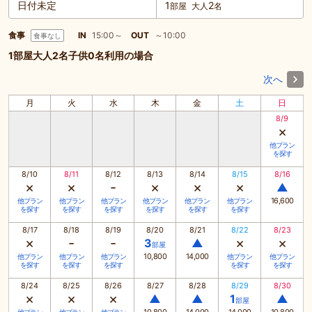
日付未定
1
2
部屋
大人
名
食事
IN
15:00～
OUT
～10:00
食事なし
1部屋大人2名子供0名利用の場合
次へ
月
火
水
木
金
土
日
8/9
×
他プラン
を探す
8/10
8/11
8/12
8/13
8/14
8/15
8/16
×
×
-
×
×
×
▲
16,600
他プラン
他プラン
他プラン
他プラン
他プラン
他プラン
を探す
を探す
を探す
を探す
を探す
を探す
8/17
8/18
8/19
8/20
8/21
8/22
8/23
×
-
-
×
×
3
▲
部屋
10,800
14,000
他プラン
他プラン
他プラン
他プラン
他プラン
を探す
を探す
を探す
を探す
を探す
8/24
8/25
8/26
8/27
8/28
8/29
8/30
×
×
×
▲
▲
1
▲
部屋