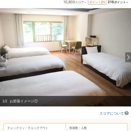
10,800
216
2
ポイント
%
スコア～
ポイント～
1
/
2
お部屋イメージ①
スコアについて
チェックイン・
チェックアウト
部屋数・人数