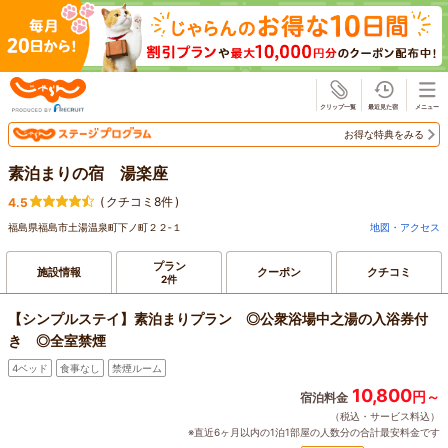
じゃらん
お得な特典をみる
素泊まりの宿 湯楽座
(
クチコミ8件
)
4.5
福島県福島市土湯温泉町下ノ町２２‐１
地図・アクセス
プラン
施設情報
クーポン
クチコミ
2件
【シンプルステイ】素泊まりプラン ◎公衆浴場中之湯の入浴券付
き ◎全室禁煙
4ベッド
食事なし
禁煙ルーム
10,800
円～
宿泊料金
（税込・サービス料込）
※直近6ヶ月以内の1泊1部屋の人数分の合計最安料金です