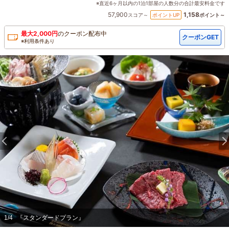
※直近6ヶ月以内の1泊1部屋の人数分の合計最安料金です
57,900
1,158
ポイントUP
スコア～
ポイント～
最大
2,000
円
の
クーポン配布中
クーポンGET
※利用条件あり
1
/
4
『スタンダードプラン』