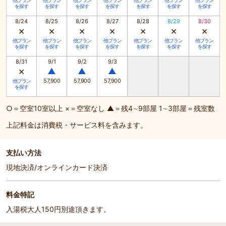
他プラン
他プラン
他プラン
他プラン
他プラン
他プラン
他プラン
を探す
を探す
を探す
を探す
を探す
を探す
を探す
8/24
8/25
8/26
8/27
8/28
8/29
8/30
×
×
×
×
×
×
×
他プラン
他プラン
他プラン
他プラン
他プラン
他プラン
他プラン
を探す
を探す
を探す
を探す
を探す
を探す
を探す
8/31
9/1
9/2
9/3
×
▲
▲
▲
57,900
57,900
57,900
他プラン
を探す
○＝空室10室以上 ×＝空室なし ▲＝残4∼9部屋 1∼3部屋＝残室数
上記料金は消費税・サービス料を含みます。
支払い方法
現地決済/オンラインカード決済
料金特記
入湯税大人150円別途頂きます。