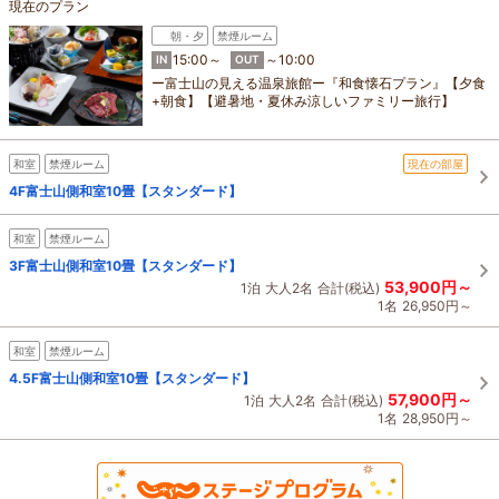
現在のプラン
朝・夕
禁煙ルーム
15:00～
～10:00
IN
OUT
ー富士山の見える温泉旅館ー『和食懐石プラン』【夕食
+朝食】【避暑地・夏休み涼しいファミリー旅行】
和室
禁煙ルーム
現在の部屋
4F富士山側和室10畳【スタンダード】
和室
禁煙ルーム
3F富士山側和室10畳【スタンダード】
53,900円～
1泊
大人2名
合計(税込)
1名
26,950円～
和室
禁煙ルーム
4.5F富士山側和室10畳【スタンダード】
57,900円～
1泊
大人2名
合計(税込)
1名
28,950円～