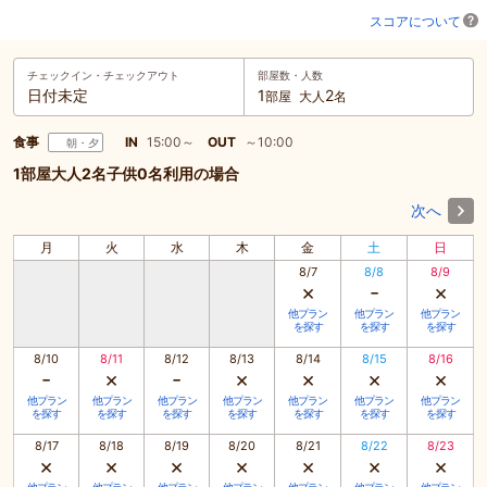
スコアについて
チェックイン・
チェックアウト
部屋数・人数
日付未定
1
2
部屋
大人
名
食事
IN
15:00～
OUT
～10:00
朝・夕
1部屋大人2名子供0名利用の場合
次へ
月
火
水
木
金
土
日
8/7
8/8
8/9
×
-
×
他プラン
他プラン
他プラン
を探す
を探す
を探す
8/10
8/11
8/12
8/13
8/14
8/15
8/16
-
×
-
×
×
×
×
他プラン
他プラン
他プラン
他プラン
他プラン
他プラン
他プラン
を探す
を探す
を探す
を探す
を探す
を探す
を探す
8/17
8/18
8/19
8/20
8/21
8/22
8/23
×
×
×
×
×
×
×