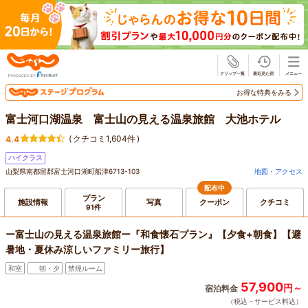
じゃらん
お得な特典をみる
富士河口湖温泉 富士山の見える温泉旅館 大池ホテル
(
クチコミ1,604件
)
4.4
ハイクラス
山梨県南都留郡富士河口湖町船津6713-103
地図・アクセス
配布中
プラン
施設情報
写真
クーポン
クチコミ
91件
ー富士山の見える温泉旅館ー『和食懐石プラン』【夕食+朝食】【避
暑地・夏休み涼しいファミリー旅行】
和室
朝・夕
禁煙ルーム
57,900
円～
宿泊料金
（税込・サービス料込）