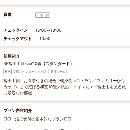
食事
朝・夕
チェックイン
15:00～18:00
チェックアウト
～10:00
部屋紹介
4F富士山側和室10畳【スタンダード】
和室
部屋でインターネットOK
禁煙ルーム
富士山側／お食事付きの場合→朝夕食レストラン／ファミリーから
カップルまで寛げる和室10畳／風呂・トイレ別々／富士山を見る旅
に最適なお部屋
プラン内容紹介
□□一泊二食付の基本的なプラン□□