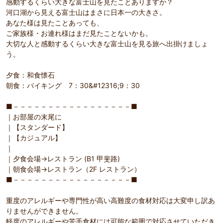
感動するくらい大きな富士山を見たことありますか？
河口湖から見える富士山はまさに日本一の大きさ。
あなた様は見たことあっても、
ご家族様・お連れ様はまだ見たことないかも。
大切な人と感動するくらい大きな富士山を見る旅へ出掛けましょ
う。
夕食：和食懐石
朝食：バイキング 7：30&#12316;9：30
■－－－－－－－－－－－－－－－－－■
｜お部屋の末尾に
｜【スタンダード】
｜【カジュアル】
｜
｜夕食会場→レストラン (B1 甲斐路)
｜朝食会場→レストラン（2F レストラン）
■－－－－－－－－－－－－－－－－－■
重度のアレルギーや専門性が高い高難度の食材対応は大変申し訳あ
りませんができません。
軽度のアレルギーや苦手食材には可能な範囲で対応させていただき