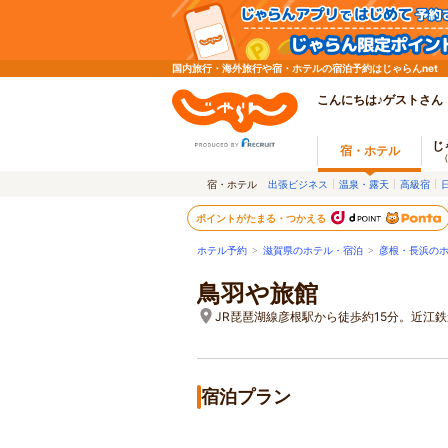
国内旅行・海外旅行や宿・ホテルの宿泊予約はじゃらんnet
こんにちは♪ゲストさん
じ
宿・ホテル
宿・ホテル
出張ビジネス
温泉・露天
高級宿
ポイントがたまる・つかえる
ホテル予約
>
滋賀県のホテル・宿泊
>
彦根・長浜の
鳥羽や旅館
JR琵琶湖線彦根駅から徒歩約15分。近江鉄
宿泊プラン