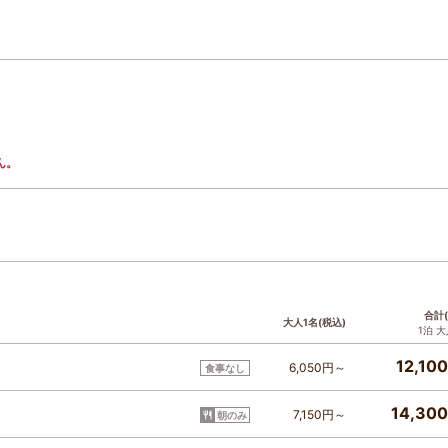
ん。
合計(
大人1名(税込)
1泊 
12,100
6,050円～
食事なし
14,300
7,150円～
朝のみ