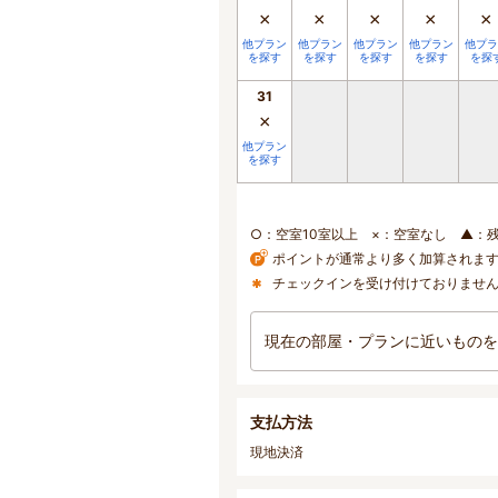
×
×
×
×
×
他プラン
他プラン
他プラン
他プラン
他プラ
を探す
を探す
を探す
を探す
を探
31
×
他プラン
を探す
○：空室10室以上 ×：空室なし ▲：
ポイントが通常より多く加算されま
チェックインを受け付けておりませ
現在の部屋・プランに近いものを
支払方法
現地決済