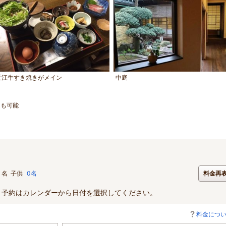
近江牛すき焼きがメイン
中庭
。
呂も可能
名
子供
0名
料金再
。予約はカレンダーから日付を選択してください。
料金につ