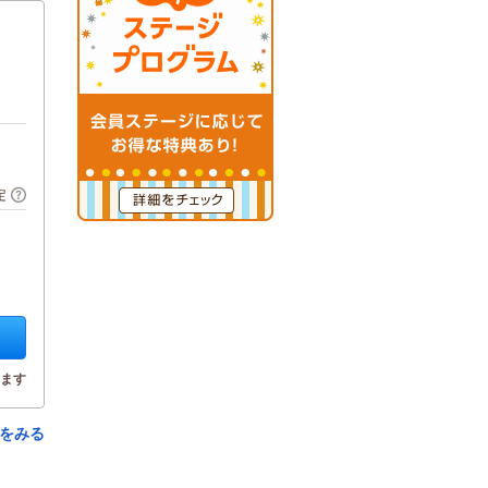
定
ます
をみる