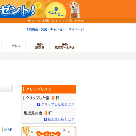
サイトのご利用方法
ヘルプ/問い合わせ
予約照会・変更・キャンセル
マイページ
海外
海外
ゴルフ
航空券
航空券+ホテル
クリップリスト
0
クリップした宿とは？
0
最近見た宿とは？
ミ
|
MAP