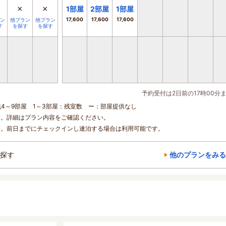
×
×
1
部屋
2
部屋
1
部屋
17,600
17,600
17,600
ン
他プラン
他プラン
す
を探す
を探す
予約受付は2日前の17時00分
残4～9部屋 1～3部屋：残室数 ー：部屋提供なし
す。詳細はプラン内容をご確認ください。
ん。前日までにチェックインし連泊する場合は利用可能です。
探す
他のプランをみる