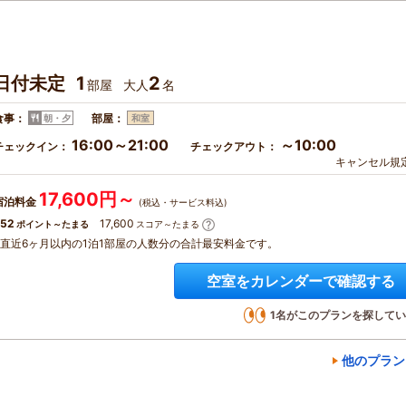
日付未定
1
2
部屋
大人
名
食事：
部屋：
朝・夕
和室
16:00～21:00
～10:00
チェックイン：
チェックアウト：
キャンセル規
17,600円～
宿泊料金
(税込・サービス料込)
52
17,600
ポイント～たまる
スコア～たまる
※直近6ヶ月以内の1泊1部屋の人数分の合計最安料金です。
空室をカレンダーで確認する
1
名がこのプランを探してい
他のプラン