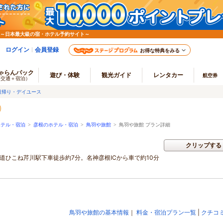
 ～日本最大級の宿・ホテル予約サイト～
ログイン
会員登録
お得な特典をみる
ゃらんパック
遊び・体験
観光ガイド
レンタカー
航空券
（交通＋宿泊）
日帰り・デイユース
ホテル・宿泊
>
彦根のホテル・宿泊
>
鳥羽や旅館
>
鳥羽や旅館 プラン詳細
クリップする
道ひこね芹川駅下車徒歩約7分。名神彦根ICから車で約10分
鳥羽や旅館の基本情報
｜
料金・宿泊プラン一覧
|
クチコ