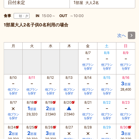
日付未定
1
2
部屋
大人
名
食事
IN
15:00～
OUT
～10:00
朝・夕
1部屋大人2名子供0名利用の場合
次へ
月
火
水
木
金
土
日
8/7
8/8
8/9
-
-
-
他プラン
他プラン
他プラン
を探す
を探す
を探す
8/10
8/11
8/12
8/13
8/14
8/15
8/16
-
-
-
-
-
-
3
部屋
28,400
他プラン
他プラン
他プラン
他プラン
他プラン
他プラン
を探す
を探す
を探す
を探す
を探す
を探す
8/17
8/18
8/19
8/20
8/21
8/22
8/23
×
-
-
-
1
2
▲
部屋
部屋
29,320
27,940
27,940
他プラン
他プラン
他プラン
他プラン
を探す
を探す
を探す
を探す
8/24
8/25
8/26
8/27
8/28
8/29
8/30
×
×
-
2
2
3
3
部屋
部屋
部屋
部屋