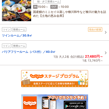
朝・夕
禁煙ルーム
15:00～
～10:00
IN
OUT
国産鰻のミニセイロ蒸しや柳川和牛など柳川の魅力を詰
めた【土地の恵み会席】
ツイン
禁煙ルーム
現在の部屋
ツインルーム／30.9㎡
ツイン
禁煙ルーム
バリアフリールーム（バス付）／40.0㎡
27,480円～
1泊
大人2名
合計(税込)
1名
13,740円～