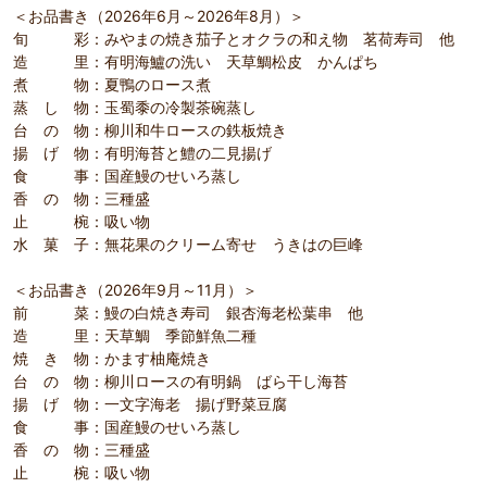
＜お品書き（2026年6月～2026年8月）＞
旬 彩：みやまの焼き茄子とオクラの和え物 茗荷寿司 他
造 里：有明海鱸の洗い 天草鯛松皮 かんぱち
煮 物：夏鴨のロース煮
蒸 し 物：玉蜀黍の冷製茶碗蒸し
台 の 物：柳川和牛ロースの鉄板焼き
揚 げ 物：有明海苔と鱧の二見揚げ
食 事：国産鰻のせいろ蒸し
香 の 物：三種盛
止 椀：吸い物
水 菓 子：無花果のクリーム寄せ うきはの巨峰
＜お品書き（2026年9月～11月）＞
前 菜：鰻の白焼き寿司 銀杏海老松葉串 他
造 里：天草鯛 季節鮮魚二種
焼 き 物：かます柚庵焼き
台 の 物：柳川ロースの有明鍋 ばら干し海苔
揚 げ 物：一文字海老 揚げ野菜豆腐
食 事：国産鰻のせいろ蒸し
香 の 物：三種盛
止 椀：吸い物