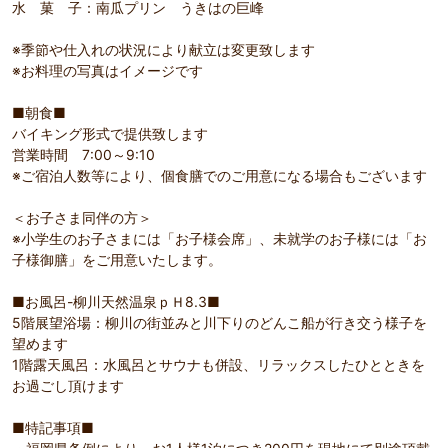
水 菓 子：南瓜プリン うきはの巨峰
※季節や仕入れの状況により献立は変更致します
※お料理の写真はイメージです
■朝食■
バイキング形式で提供致します
営業時間 7:00～9:10
※ご宿泊人数等により、個食膳でのご用意になる場合もございます
＜お子さま同伴の方＞
※小学生のお子さまには「お子様会席」、未就学のお子様には「お
子様御膳」をご用意いたします。
■お風呂-柳川天然温泉ｐＨ8.3■
5階展望浴場：柳川の街並みと川下りのどんこ船が行き交う様子を
望めます
1階露天風呂：水風呂とサウナも併設、リラックスしたひとときを
お過ごし頂けます
■特記事項■