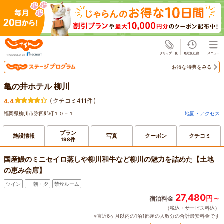
じゃらん
お得な特典をみる
亀の井ホテル 柳川
(
クチコミ411件
)
4.4
福岡県柳川市弥四郎町１０－１
地図・アクセス
プラン
施設情報
写真
クーポン
クチコミ
198件
国産鰻のミニセイロ蒸しや柳川和牛など柳川の魅力を詰めた【土地
の恵み会席】
ツイン
朝・夕
禁煙ルーム
27,480
円～
宿泊料金
（税込・サービス料込）
※直近6ヶ月以内の1泊1部屋の人数分の合計最安料金です