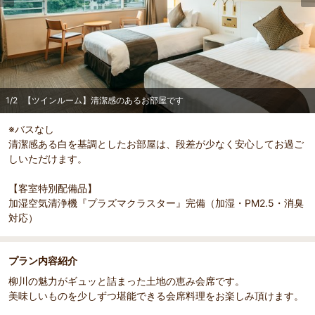
部屋詳細
（
1
/
2
）
Pr
Ne
【ツインルーム】清潔感のあるお部屋です
【ツイ
evi
xt
1
/
2
【ツインルーム】清潔感のあるお部屋です
ou
s
※バスなし
清潔感ある白を基調としたお部屋は、段差が少なく安心してお過ご
しいただけます。
【客室特別配備品】
加湿空気清浄機『プラズマクラスター』完備（加湿・PM2.5・消臭
対応）
プラン内容紹介
柳川の魅力がギュッと詰まった土地の恵み会席です。
美味しいものを少しずつ堪能できる会席料理をお楽しみ頂けます。