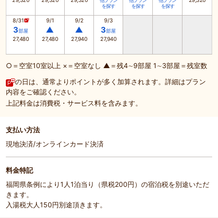
29,320
29,320
29,320
29,320
他プラン
他プラン
他プラン
を探す
を探す
を探す
8/31
9/1
9/2
9/3
3
▲
▲
3
部屋
部屋
27,480
27,480
27,940
27,940
○＝空室10室以上 ×＝空室なし ▲＝残4∼9部屋 1∼3部屋＝残室数
の日は、通常よりポイントが多く加算されます。詳細はプラン
内容をご確認ください。
上記料金は消費税・サービス料を含みます。
支払い方法
現地決済/オンラインカード決済
料金特記
福岡県条例により1人1泊当り（県税200円）の宿泊税を別途いただ
きます。
入湯税大人150円別途頂きます。