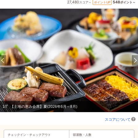
27,480
548
ポイントUP
スコア～
ポイント～
1
/
7
【土地の恵み会席】夏(2026年6月～8月)
スコアについて
チェックイン・
チェックアウト
部屋数・人数