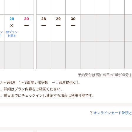
29
30
28
29
30
×
ー
ー
ー
ー
ン
他プラン
す
を探す
予約受付は宿泊当日の19時00分
残4～9部屋 1～3部屋：残室数 ー：部屋提供なし
す。詳細はプラン内容をご確認ください。
ん。前日までにチェックインし連泊する場合は利用可能です。
オンラインカード決済