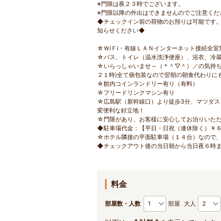
※門限は夜２３時でございます。
※門限以降の外出はできませんのでご注意くだ
◆チェックイン前の荷物のお預りは可能です
知らせください◆
☆ＷiＦi・有線ＬＡＮインターネット接続全室
☆バス、トイレ（温水洗浄便座）、浴衣、冷
☆いらっしゃいませ～（＊＾▽＾）／の気持ち
２１時)全て個包装なので翌朝の朝食代わりに
☆館内コインランドリー有り（有料）
☆フリードリンクマシン有り
☆広島駅（新幹線口）より徒歩3分、マツダス
変便利な好立地！
☆門限があり、お客様に安心してお泊りいた
◆駐車場代金：【平日・日祝（連休除く）￥６
☆ホテル隣接の平面駐車場（１４台）なので
◆チェックアウト後の当日朝から当日夜６時
料金
部屋数・人数
部屋
大人