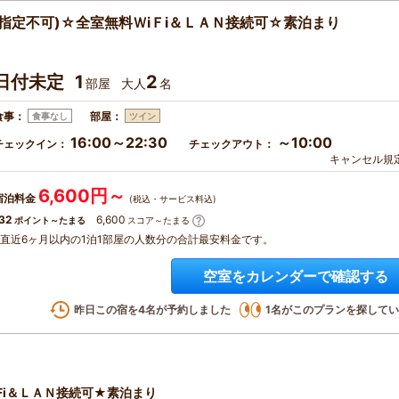
指定不可)☆全室無料ＷiＦi＆ＬＡＮ接続可☆素泊まり
日付未定
1
2
部屋
大人
名
食事：
部屋：
食事なし
ツイン
16:00～22:30
～10:00
チェックイン：
チェックアウト：
キャンセル規
6,600円～
宿泊料金
(税込・サービス料込)
32
6,600
ポイント～たまる
スコア～たまる
※直近6ヶ月以内の1泊1部屋の人数分の合計最安料金です。
空室をカレンダーで確認する
昨日この宿を
4
名が予約しました
1
名がこのプランを探してい
Fi＆ＬＡＮ接続可★素泊まり