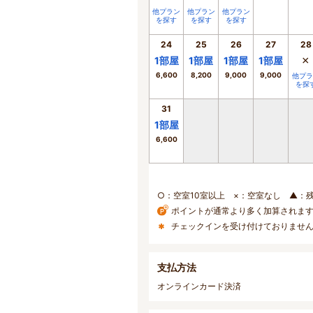
他プラン
他プラン
他プラン
を探す
を探す
を探す
24
25
26
27
28
×
1
部屋
1
部屋
1
部屋
1
部屋
6,600
8,200
9,000
9,000
他プラ
を探
31
1
部屋
6,600
○：空室10室以上 ×：空室なし ▲：
ポイントが通常より多く加算されま
チェックインを受け付けておりませ
支払方法
オンラインカード決済