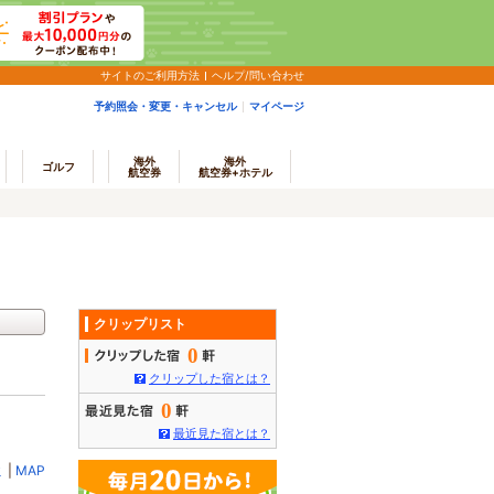
サイトのご利用方法
ヘルプ/問い合わせ
予約照会・変更・キャンセル
マイページ
海外
海外
ゴルフ
航空券
航空券+ホテル
クリップリスト
0
クリップした宿とは？
0
最近見た宿とは？
ミ
|
MAP