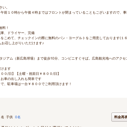
さい。
。午前１０時から午後４時まではフロントが閉まっていることもございますので、事
無料！
蔵庫、ドライヤー、完備
をこめて、チェックインの際に無料のパン・ヨーグルトをご用意しております(１
もお召し上がりいただけます♪
タジアム（新広島球場）まで徒歩10分、コンビニすぐそば。広島観光地へのアクセ
だけます
００/日】【土曜・祝前日￥８００/日】
、お車の出し入れも簡単です
まで、駐車場は一台￥８００でご利用頂けます！
名
子供
0名
料金再