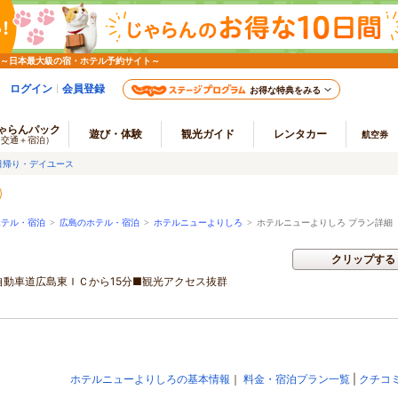
 ～日本最大級の宿・ホテル予約サイト～
ログイン
会員登録
お得な特典をみる
ゃらんパック
遊び・体験
観光ガイド
レンタカー
航空券
（交通＋宿泊）
日帰り・デイユース
ホテル・宿泊
>
広島のホテル・宿泊
>
ホテルニューよりしろ
>
ホテルニューよりしろ プラン詳細
クリップする
自動車道広島東ＩＣから15分■観光アクセス抜群
ホテルニューよりしろの基本情報
｜
料金・宿泊プラン一覧
|
クチコ