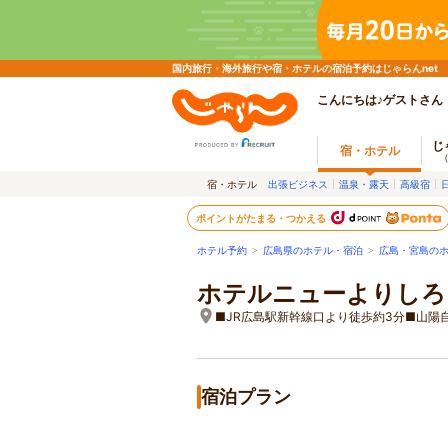
国内旅行・海外旅行や宿・ホテルの宿泊予約はじゃらんnet
こんにちは♪ゲストさん
じ
宿・ホテル
宿・ホテル
出張ビジネス
温泉・露天
高級宿
ポイントがたまる・つかえる
ホテル予約
>
広島県のホテル・宿泊
>
広島・宮島の
ホテルニューよりしろ
■JR広島駅新幹線口より徒歩約3分■山陽
宿泊プラン