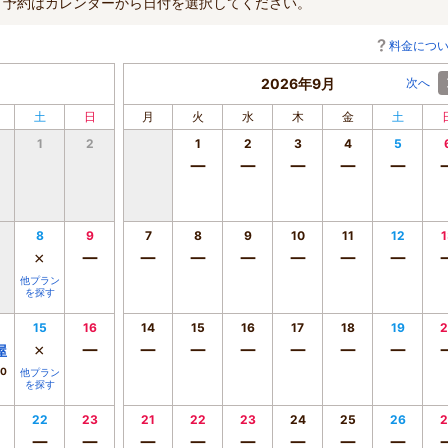
。予約はカレンダーから日付を選択してください。
料金につ
2026年9月
次へ
土
日
月
火
水
木
金
土
1
2
1
2
3
4
5
ー
ー
ー
ー
ー
8
9
7
8
9
10
11
12
1
×
ー
ー
ー
ー
ー
ー
ー
他プラン
を探す
15
16
14
15
16
17
18
19
2
×
ー
ー
ー
ー
ー
ー
ー
屋
00
他プラン
を探す
22
23
21
22
23
24
25
26
2
ー
ー
ー
ー
ー
ー
ー
ー