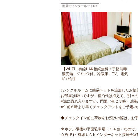
部屋でインターネットOK
【Wi-Fi・有線LAN接続無料！手指消毒
液完備、ﾊﾞｽ･ﾄｲﾚ付、冷蔵庫、TV、電気
ﾎﾟｯﾄ付】
♪シングルルームに簡易ベットを追加したお部
お部屋は狭いですが、宿泊代は抑えて、別々
※誠に恐れ入りますが。門限（夜２３時）以降
※午前６時より早くチェックアウトをご予定の
◆チェックイン前に荷物をお預けの際は、お
☆ホテル隣接の平面駐車場（１４台）なので
☆ＷiＦi・有線ＬＡＮインターネット接続全室