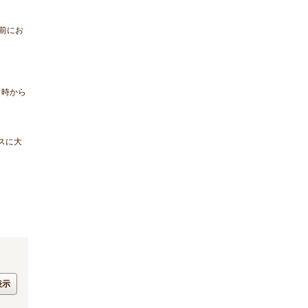
前にお
６時から
スに大
表示