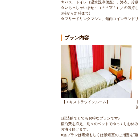
☆バス、トイレ（温水洗浄便座）、浴衣、冷
☆いらっしゃいませ～（＊＾▽＾）／の気持ち
6時から21時まで)
☆フリードリンクマシン、館内コインランド
プラン内容
【エキストラツインルーム】
♪経済的でとてもお得なプランです♪
宿泊費を抑え、別々のベットでゆっくりお休
お泊り頂けます。
※当プランは喫煙もしくは禁煙室のご指定を頂