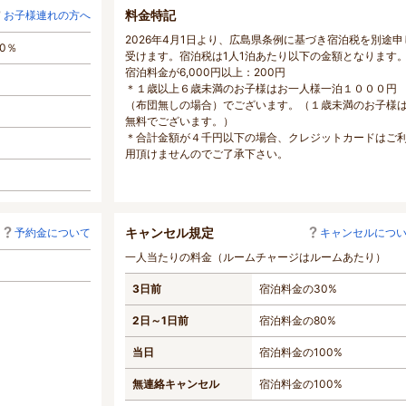
料金特記
お子様連れの方へ
2026年4月1日より、広島県条例に基づき宿泊税を別途申
0％
受けます。宿泊税は1人1泊あたり以下の金額となります
宿泊料金が6,000円以上：200円
＊１歳以上６歳未満のお子様はお一人様一泊１０００円
（布団無しの場合）でございます。（１歳未満のお子様
無料でございます。）
＊合計金額が４千円以下の場合、クレジットカードはご
用頂けませんのでご了承下さい。
キャンセル規定
予約金について
キャンセルにつ
一人当たりの料金（ルームチャージはルームあたり）
3日前
宿泊料金の30%
2日～1日前
宿泊料金の80%
当日
宿泊料金の100%
無連絡キャンセル
宿泊料金の100%