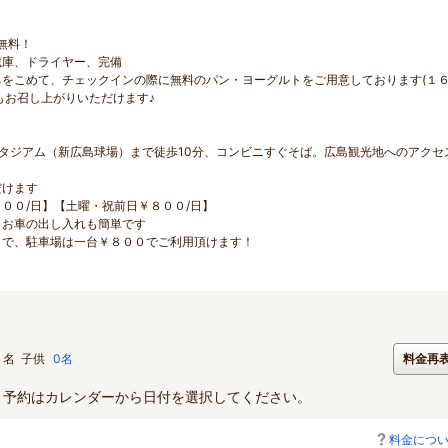
）
無料！
蔵庫、ドライヤー、完備
をこめて、チェックインの際に無料のパン・ヨーグルトをご用意しております(１
もお召し上がりいただけます♪
タジアム（新広島球場）まで徒歩10分、コンビニすぐそば。広島観光地へのアクセ
だけます
００/日】【土曜・祝前日￥８００/日】
、お車の出し入れも簡単です
まで、駐車場は一台￥８００でご利用頂けます！
名
子供
0名
料金再
。予約はカレンダーから日付を選択してください。
料金につ