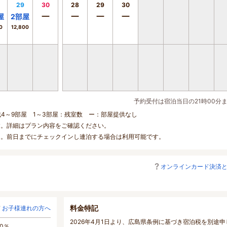
29
30
28
29
30
ー
ー
ー
ー
屋
2
部屋
0
12,800
予約受付は宿泊当日の21時00分
残4～9部屋 1～3部屋：残室数 ー：部屋提供なし
す。詳細はプラン内容をご確認ください。
ん。前日までにチェックインし連泊する場合は利用可能です。
オンラインカード決済
料金特記
お子様連れの方へ
2026年4月1日より、広島県条例に基づき宿泊税を別途申
0％