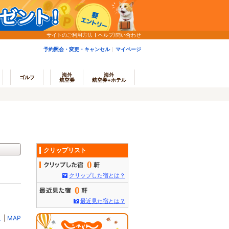
サイトのご利用方法
ヘルプ/問い合わせ
予約照会・変更・キャンセル
マイページ
海外
海外
ゴルフ
航空券
航空券+ホテル
クリップリスト
0
クリップした宿とは？
0
最近見た宿とは？
ミ
|
MAP