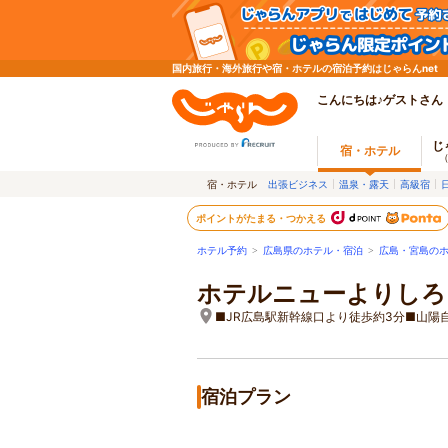
国内旅行・海外旅行や宿・ホテルの宿泊予約はじゃらんnet
こんにちは♪ゲストさん
じ
宿・ホテル
宿・ホテル
出張ビジネス
温泉・露天
高級宿
ポイントがたまる・つかえる
ホテル予約
>
広島県のホテル・宿泊
>
広島・宮島の
ホテルニューよりしろ
■JR広島駅新幹線口より徒歩約3分■山陽
宿泊プラン