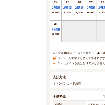
24
25
26
27
28
2
部屋
2
部屋
2
部屋
2
部屋
2
部
6,600
8,200
9,000
9,000
8,20
31
2
部屋
6,600
○：空室10室以上 ×：空室なし ▲：
ポイントが通常より多く加算されま
チェックインを受け付けておりませ
支払方法
オンラインカード決済
子供料金
小学生
大人料金の10