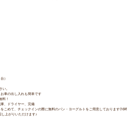
１台）
さい。
、お車の出し入れも簡単です
無料！
蔵庫、ドライヤー、完備
をこめて、チェックインの際に無料のパン・ヨーグルトをご用意しております(16時
召し上がりいただけます♪