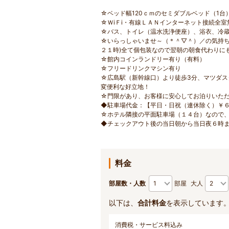
☆ベッド幅120ｃｍのセミダブルベッド（1台
☆ＷiＦi・有線ＬＡＮインターネット接続全室
☆バス、トイレ（温水洗浄便座）、浴衣、冷
☆いらっしゃいませ～（＊＾▽＾）／の気持ち
２１時)全て個包装なので翌朝の朝食代わりに
☆館内コインランドリー有り（有料）
☆フリードリンクマシン有り
☆広島駅（新幹線口）より徒歩3分、マツダス
変便利な好立地！
☆門限があり、お客様に安心してお泊りいた
◆駐車場代金：【平日・日祝（連休除く）￥６
☆ホテル隣接の平面駐車場（１４台）なので
◆チェックアウト後の当日朝から当日夜６時
料金
部屋数・人数
部屋
大人
以下は、
合計料金
を表示しています
消費税・サービス料込み