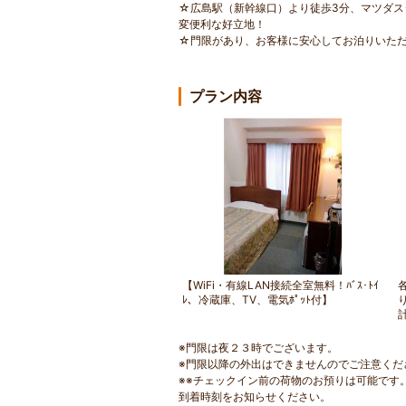
☆広島駅（新幹線口）より徒歩3分、マツダス
変便利な好立地！
☆門限があり、お客様に安心してお泊りいた
プラン内容
【WiFi・有線LAN接続全室無料！ﾊﾞｽ･ﾄｲ
ﾚ、冷蔵庫、TV、電気ﾎﾟｯﾄ付】
※門限は夜２３時でございます。
※門限以降の外出はできませんのでご注意くだ
※※チェックイン前の荷物のお預りは可能です
到着時刻をお知らせください。