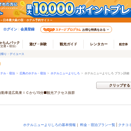
 ～日本最大級の宿・ホテル予約サイト～
ログイン
会員登録
お得な特典をみる
ゃらんパック
遊び・体験
観光ガイド
レンタカー
航空券
（交通＋宿泊）
日帰り・デイユース
ホテル・宿泊
>
広島のホテル・宿泊
>
ホテルニューよりしろ
>
ホテルニューよりしろ プラン詳細
クリップする
自動車道広島東ＩＣから15分■観光アクセス抜群
ホテルニューよりしろの基本情報
｜
料金・宿泊プラン一覧
|
クチコ