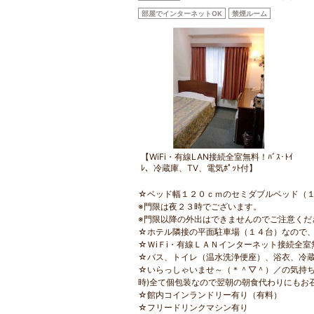
部屋でインターネットOK
禁煙ルーム
【WiFi・有線LAN接続全室無料！ﾊﾞｽ･ﾄｲ
ﾚ、冷蔵庫、TV、電気ﾎﾟｯﾄ付】
☆ベッド幅１２０ｃｍのセミダブルベッド（
※門限は夜２３時でございます。
※門限以降の外出はできませんのでご注意くだ
☆ホテル隣接の平面駐車場（１４台）なので
☆ＷiＦi・有線ＬＡＮインターネット接続全室
☆バス、トイレ（温水洗浄便座）、浴衣、冷
☆いらっしゃいませ～（＊＾▽＾）／の気持ち
時)全て個包装なので翌朝の朝食代わりにもお
☆館内コインランドリー有り（有料）
☆フリードリンクマシン有り