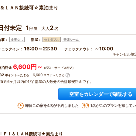
i＆ＬＡＮ接続可☆素泊まり
日付未定
1
2
部屋
大人
名
食事：
部屋：
食事なし
セミダブル
禁煙ルーム
16:00～22:30
～10:00
チェックイン：
チェックアウト：
キャンセル規
6,600円～
宿泊料金
(税込・サービス料込)
32
6,600
ポイント～たまる
スコア～たまる
※直近6ヶ月以内の1泊1部屋の人数分の合計最安料金です。
空室をカレンダーで確認する
昨日この宿を
4
名が予約しました
1
名がこのプランを探してい
ｉＦｉ＆ＬＡＮ接続可★素泊まり