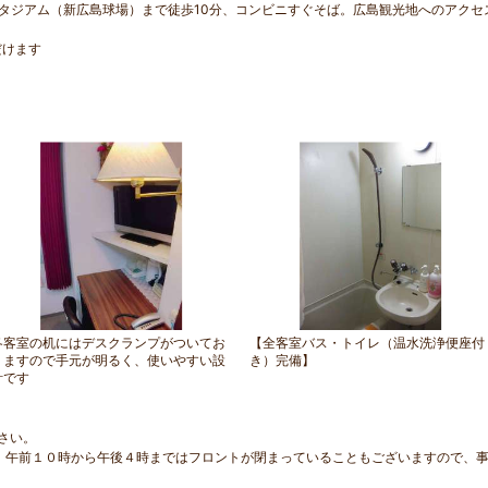
タジアム（新広島球場）まで徒歩10分、コンビニすぐそば。広島観光地へのアクセ
だけます
各客室の机にはデスクランプがついてお
【全客室バス・トイレ（温水洗浄便座付
りますので手元が明るく、使いやすい設
き）完備】
計です
さい。
。午前１０時から午後４時まではフロントが閉まっていることもございますので、