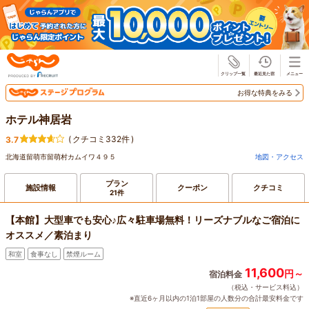
じゃらん
お得な特典をみる
ホテル神居岩
(
クチコミ332件
)
3.7
北海道留萌市留萌村カムイワ４９５
地図・アクセス
プラン
施設情報
クーポン
クチコミ
21件
【本館】大型車でも安心♪広々駐車場無料！リーズナブルなご宿泊に
オススメ／素泊まり
和室
食事なし
禁煙ルーム
11,600
円～
宿泊料金
（税込・サービス料込）
※直近6ヶ月以内の1泊1部屋の人数分の合計最安料金です