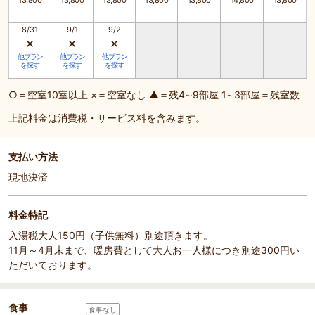
13,800
13,800
13,800
13,800
13,800
14,800
13,800
8/31
9/1
9/2
×
×
×
他プラン
他プラン
他プラン
を探す
を探す
を探す
○＝空室10室以上 ×＝空室なし ▲＝残4∼9部屋 1∼3部屋＝残室数
上記料金は消費税・サービス料を含みます。
支払い方法
現地決済
料金特記
入湯税大人150円（子供無料）別途頂きます。
11月～4月末まで、暖房費として大人お一人様につき別途300円い
ただいております。
食事
食事なし