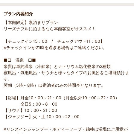
プラン内容紹介
【本館限定】素泊まりプラン
リーズナブルに泊まるなら本館客室がオススメ！
【チェックイン15：00 / チェックアウト11：00】
※チェックインが21時を過ぎる場合はご連絡ください。
■□ 温泉 □■
泉質は単純温泉（冷鉱泉）とナトリウム塩化物泉の2種類
寝風呂・気泡風呂・サウナと様々なタイプのお風呂をご堪能頂けま
す。
翌朝（5時～8時）は宿泊者のみの時間帯となります。
【浴場】月金10：00～21：00（月金以外10：00～22：00）
全日5：00～8：00
【サウナ】10：00～21：00
【ジャグジー】火・土 10：00～22：00
※リンスインシャンプー・ボディーソープ・綿棒は浴場にご用意が