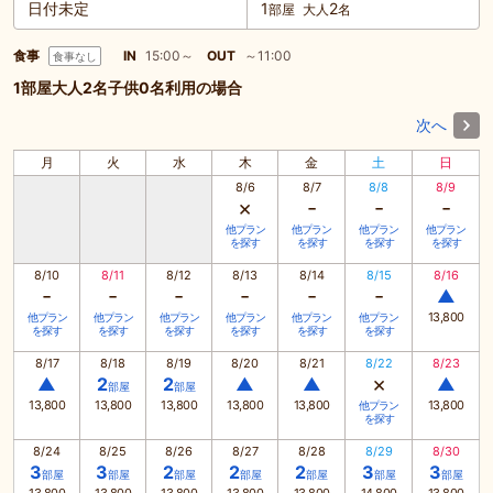
日付未定
1
2
部屋
大人
名
食事
IN
15:00～
OUT
～11:00
食事なし
1部屋大人2名子供0名利用の場合
次へ
月
火
水
木
金
土
日
8/6
8/7
8/8
8/9
×
-
-
-
他プラン
他プラン
他プラン
他プラン
を探す
を探す
を探す
を探す
8/10
8/11
8/12
8/13
8/14
8/15
8/16
-
-
-
-
-
-
▲
13,800
他プラン
他プラン
他プラン
他プラン
他プラン
他プラン
を探す
を探す
を探す
を探す
を探す
を探す
8/17
8/18
8/19
8/20
8/21
8/22
8/23
×
▲
2
2
▲
▲
▲
部屋
部屋
13,800
13,800
13,800
13,800
13,800
13,800
他プラン
を探す
8/24
8/25
8/26
8/27
8/28
8/29
8/30
3
3
2
2
2
3
3
部屋
部屋
部屋
部屋
部屋
部屋
部屋