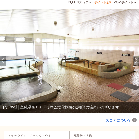
11,600
232
2
ポイント
%
スコア～
ポイント～
1
/
7
浴場│単純温泉とナトリウム塩化物泉の2種類の温泉がございます
スコアについて
チェックイン・
チェックアウト
部屋数・人数