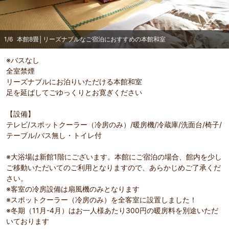
1
/
6
本館8畳│リーズナブルなご宿泊におすすめの本館和室
※バスなし
全室禁煙
リーズナブルにお泊りいただける本館和室
足を延ばしてごゆっくりとお寛ぎください
【設備】
テレビ/スポットクーラー（冷房のみ）/暖房機/冷蔵庫/洗面台/椅子/
テーブル/バス無し・トイレ付
※大浴場は新館1階にございます。本館にご宿泊の場合、館内を少し
部屋詳細
（
1
/
6
）
Pr
Ne
ご移動いただいてのご利用となりますので、あらかじめご了承くだ
本館8畳│リーズナブルなご宿泊におすすめの本館和室
本館8
evi
xt
さい。
ださい
ou
※客室の冷房設備は扇風機のみとなります
s
※スポットクーラー（冷房のみ）を全客室に設置しました！
※冬期（11月-4月）はお一人様あたり300円の暖房料を別途いただ
いております