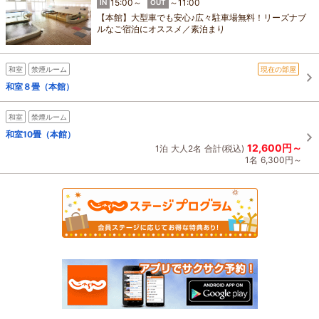
15:00～
～11:00
IN
OUT
【本館】大型車でも安心♪広々駐車場無料！リーズナブ
ルなご宿泊にオススメ／素泊まり
和室
禁煙ルーム
現在の部屋
和室８畳（本館）
和室
禁煙ルーム
和室10畳（本館）
12,600円～
1泊
大人2名
合計(税込)
1名
6,300円～