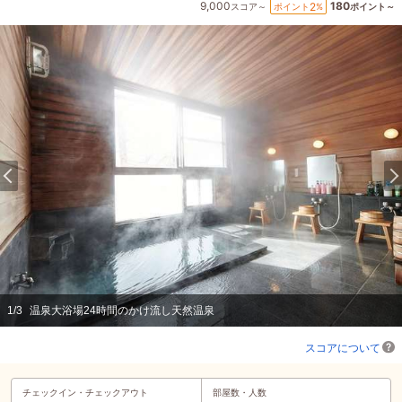
9,000
180
2
ポイント
%
スコア～
ポイント～
1
/
3
温泉大浴場24時間のかけ流し天然温泉
スコアについて
チェックイン・
チェックアウト
部屋数・人数