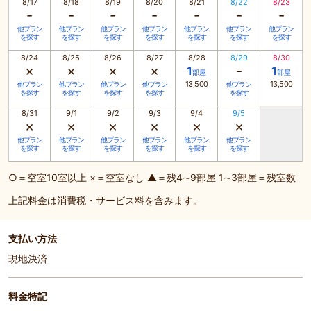
8/17
8/18
8/19
8/20
8/21
8/22
8/23
-
-
-
-
-
-
-
他プラン
他プラン
他プラン
他プラン
他プラン
他プラン
他プラン
を探す
を探す
を探す
を探す
を探す
を探す
を探す
8/24
8/25
8/26
8/27
8/28
8/29
8/30
×
×
×
×
-
1
1
部屋
部屋
13,500
13,500
他プラン
他プラン
他プラン
他プラン
他プラン
を探す
を探す
を探す
を探す
を探す
8/31
9/1
9/2
9/3
9/4
9/5
×
×
×
×
×
×
他プラン
他プラン
他プラン
他プラン
他プラン
他プラン
を探す
を探す
を探す
を探す
を探す
を探す
○＝空室10室以上 ×＝空室なし ▲＝残4∼9部屋 1∼3部屋＝残室数
上記料金は消費税・サービス料を含みます。
支払い方法
現地決済
料金特記