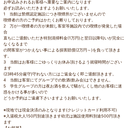
お申込みされるお客様へ重要なご案内になります
必ずお読みいただきますようお願いいたします。
1 当館は禁煙認定施設につき喫煙所がございませんので
喫煙者の方のご予約はかたくお断りしております。
2 万が一喫煙者の方が来館し客室等施設内での喫煙が発覚した場
合
直ちにご退館いただき特別清掃料金(1万円)と翌日以降匂いが完全に
なくなるまで
の間客室がつかえない事による損害賠償(2万円～)を負って頂きま
す。
3 当館はお客様にごゆっくりお休み頂けるよう就寝時間がござい
ます
(23時45分厳守)守れない方にはご返金なく即ご退館頂きます。
4 当館は客室にてグループでの飲酒(飲み会)はできません。
5 学生グループの方は夜お酒を飲んで騒がしくし他のお客様に迷
惑をかける事が多いので
どうか予約はご遠慮下さいますようお願いいたします。
※現地では現金決済のみとなります(クレジットカード利用不可)
※入湯税大人150円別途頂きます幼児は施設使用料別途500円頂き
ます
【お部屋】