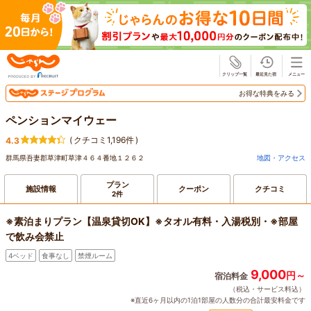
じゃらん
お得な特典をみる
ペンションマイウェー
(
クチコミ1,196件
)
4.3
群馬県吾妻郡草津町草津４６４番地１２６２
地図・アクセス
プラン
施設情報
クーポン
クチコミ
2件
※素泊まりプラン【温泉貸切OK】※タオル有料・入湯税別・※部屋
で飲み会禁止
4ベッド
食事なし
禁煙ルーム
9,000
円～
宿泊料金
（税込・サービス料込）
※直近6ヶ月以内の1泊1部屋の人数分の合計最安料金です