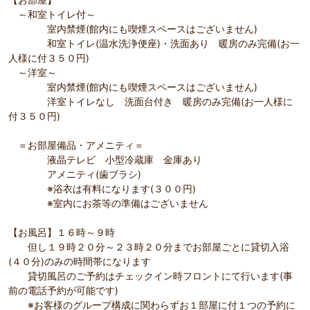
～和室トイレ付～
室内禁煙(館内にも喫煙スペースはございません)
和室トイレ(温水洗浄便座)・洗面あり 暖房のみ完備(お一
人様に付３５０円)
～洋室～
室内禁煙(館内にも喫煙スペースはございません)
洋室トイレなし 洗面台付き 暖房のみ完備(お一人様に
付３５０円)
＝お部屋備品・アメニティ＝
液晶テレビ 小型冷蔵庫 金庫あり
アメニティ(歯ブラシ)
※浴衣は有料になります(３００円)
※室内にお茶等の準備はございません
【お風呂】１６時～９時
但し１９時２０分～２３時２０分までお部屋ごとに貸切入浴
(４０分)のみの時間帯になります
貸切風呂のご予約はチェックイン時フロントにて行います(事
前の電話予約が可能です)
※お客様のグループ構成に関わらずお１部屋に付１つの予約に