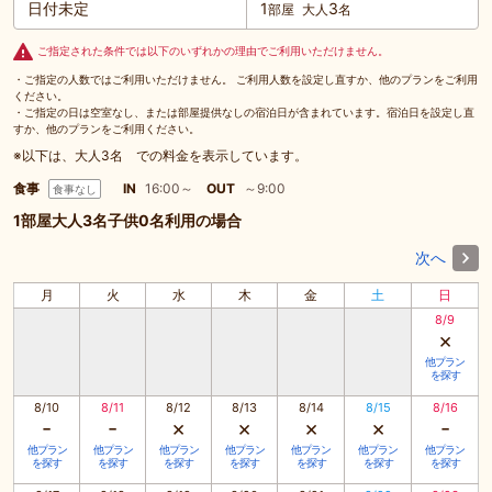
日付未定
1
3
部屋
大人
名
ご指定された条件では以下のいずれかの理由でご利用いただけません。
・ご指定の人数ではご利用いただけません。 ご利用人数を設定し直すか、他のプランをご利用
ください。
・ご指定の日は空室なし、または部屋提供なしの宿泊日が含まれています。宿泊日を設定し直
すか、他のプランをご利用ください。
※以下は、大人3名 での料金を表示しています。
食事
IN
16:00～
OUT
～9:00
食事なし
1部屋大人3名子供0名利用の場合
次へ
月
火
水
木
金
土
日
8/9
×
他プラン
を探す
8/10
8/11
8/12
8/13
8/14
8/15
8/16
-
-
×
×
×
×
-
他プラン
他プラン
他プラン
他プラン
他プラン
他プラン
他プラン
を探す
を探す
を探す
を探す
を探す
を探す
を探す