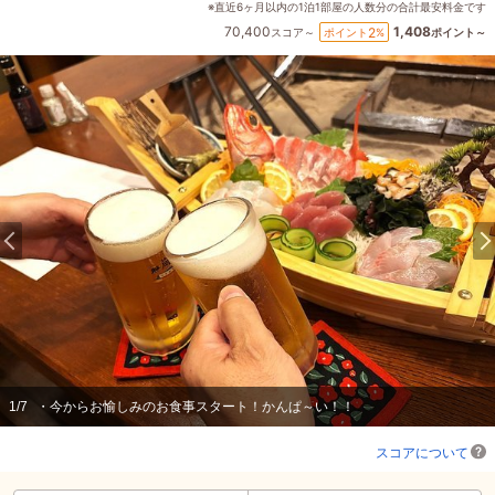
※直近6ヶ月以内の1泊1部屋の人数分の合計最安料金です
70,400
1,408
2
ポイント
%
スコア～
ポイント～
1
/
7
・今からお愉しみのお食事スタート！かんぱ～い！！
スコアについて