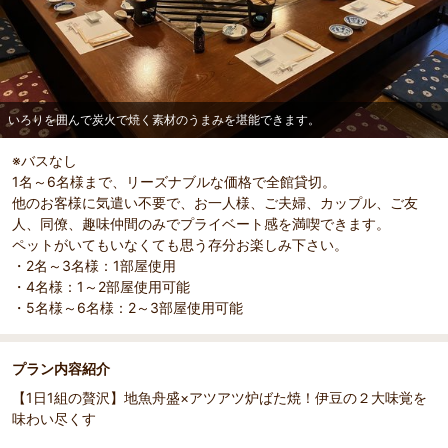
いろりを囲んで炭火で焼く素材のうまみを堪能できます。
※バスなし
1名～6名様まで、リーズナブルな価格で全館貸切。
部屋詳細
他のお客様に気遣い不要で、お一人様、ご夫婦、カップル、ご友
いろりを囲んで炭火で焼く素材のうまみを堪能できま
人、同僚、趣味仲間のみでプライベート感を満喫できます。
す。
ペットがいてもいなくても思う存分お楽しみ下さい。
・2名～3名様：1部屋使用
・4名様：1～2部屋使用可能
・5名様～6名様：2～3部屋使用可能
プラン内容紹介
【1日1組の贅沢】地魚舟盛×アツアツ炉ばた焼！伊豆の２大味覚を
味わい尽くす