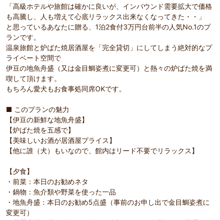
「高級ホテルや旅館は確かに良いが、インバウンド需要拡大で価格
も高騰し、人も増えて心底リラックス出来なくなってきた・・」
と思っているあなたに贈る、1泊2食付3万円台前半の人気No.1のプ
ランです。
温泉旅館と炉ばた焼居酒屋を「完全貸切」にしてしまう絶対的なプ
ライベート空間で
伊豆の地魚舟盛（又は金目鯛姿煮に変更可）と熱々の炉ばた焼を満
喫して頂けます。
もちろん愛犬もお食事処同席OKです。
■ このプランの魅力
【伊豆の新鮮な地魚舟盛】
【炉ばた焼を五感で】
【美味しいお酒が居酒屋プライス】
【他に誰（犬）もいなので、館内はリード不要でリラックス】
【夕食】
・前菜：本日のお勧めネタ
・鍋物：魚介類や野菜を使った一品
・地魚舟盛：本日のお勧め5点盛（事前のお申し出で金目鯛姿煮に
変更可）