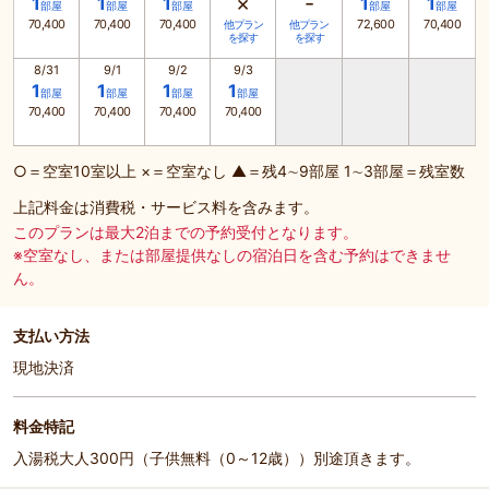
×
-
1
1
1
1
1
部屋
部屋
部屋
部屋
部屋
70,400
70,400
70,400
72,600
70,400
他プラン
他プラン
を探す
を探す
8/31
9/1
9/2
9/3
1
1
1
1
部屋
部屋
部屋
部屋
70,400
70,400
70,400
70,400
○＝空室10室以上 ×＝空室なし ▲＝残4∼9部屋 1∼3部屋＝残室数
上記料金は消費税・サービス料を含みます。
このプランは最大2泊までの予約受付となります。
※空室なし、または部屋提供なしの宿泊日を含む予約はできませ
ん。
支払い方法
現地決済
料金特記
入湯税大人300円（子供無料（0～12歳））別途頂きます。