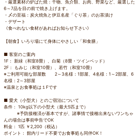
・厳選素材の炉ばた焼：干物、魚介類、お肉、野菜など、厳選した
6～7品を目の前で焼き上げます。
・〆の至福：炭火焼魚と伊豆名産「ぐり茶」のお茶漬け
・デザート
《食べれない食材があればお知らせ下さい》
【朝食】いろり場にて身体にやさしい「和食膳」
■ 客室のご案内
1F： 新緑（和室8畳）、白菊（8畳・ツインベッド）
2F： もみじ（和室10畳）、若竹（和室10畳）
※ご利用可能な部屋数 2～3名様：1部屋、4名様：1～2部屋、6
名様：2～3部屋
※温泉とお食事処は１Fです
■ 愛犬（小型犬）とのご宿泊について
条件： 10kg以下の小型犬（最大5匹まで）
※予防接種済が基本ですが、諸事情で接種出来ないワンちゃ
んの場合は事前申告でOK
料金： 1匹 ￥2,200（税込）
ポイント： 館内リード不要でお食事処も同伴OK！