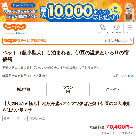
じゃらん
お得な特典をみる
ペット（超小型犬）も泊まれる、伊豆の温泉といろりの宿
優鶴
有効クチコミ数に達していないためクチコミ評価は表示しておりません。
静岡県伊東市鎌田１０７５番地６３
地図・アクセス
プラン
施設情報
クーポン
5件
【人気No.1★極み】 地魚舟盛×アツアツ炉ばた焼！伊豆の２大味覚
を味わい尽くす
和室
朝・夕
禁煙ルーム
70,400
円～
宿泊料金
（税込・サービス料込）