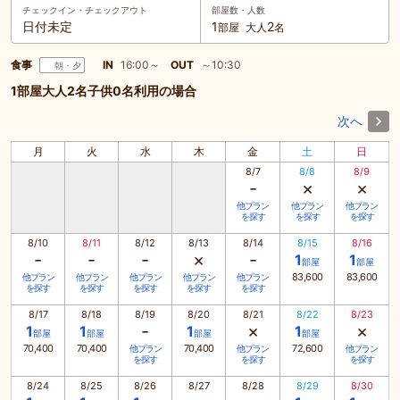
チェックイン・
チェックアウト
部屋数・人数
日付未定
1
2
部屋
大人
名
食事
IN
16:00～
OUT
～10:30
朝・夕
1部屋大人2名子供0名利用の場合
次へ
月
火
水
木
金
土
日
8/7
8/8
8/9
-
×
×
他プラン
他プラン
他プラン
を探す
を探す
を探す
8/10
8/11
8/12
8/13
8/14
8/15
8/16
-
-
-
×
-
1
1
部屋
部屋
83,600
83,600
他プラン
他プラン
他プラン
他プラン
他プラン
を探す
を探す
を探す
を探す
を探す
8/17
8/18
8/19
8/20
8/21
8/22
8/23
-
×
×
1
1
1
1
部屋
部屋
部屋
部屋
70,400
70,400
70,400
72,600
他プラン
他プラン
他プラン
を探す
を探す
を探す
8/24
8/25
8/26
8/27
8/28
8/29
8/30