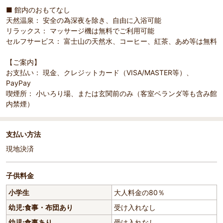
■ 館内のおもてなし
天然温泉： 安全の為深夜を除き、自由に入浴可能
リラックス： マッサージ機は無料でご利用可能
セルフサービス： 富士山の天然水、コーヒー、紅茶、あめ等は無料
【ご案内】
お支払い： 現金、クレジットカード（VISA/MASTER等）、
PayPay
喫煙所： 小いろり場、または玄関前のみ（客室ベランダ等も含み館
内禁煙）
支払い方法
現地決済
子供料金
小学生
大人料金の80％
幼児:食事・布団あり
受け入れなし
幼児:食事あり
受け入れなし