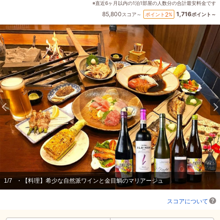
※直近6ヶ月以内の1泊1部屋の人数分の合計最安料金です
85,800
1,716
2
ポイント
%
スコア～
ポイント～
1
/
7
・【料理】希少な自然派ワインと金目鯛のマリアージュ
スコアについて