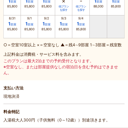
×
-
1
1
1
1
1
部屋
部屋
部屋
部屋
部屋
85,800
85,800
85,800
88,000
85,800
他プラン
他プラン
を探す
を探す
8/31
9/1
9/2
9/3
9/4
1
1
1
1
1
部屋
部屋
部屋
部屋
部屋
85,800
85,800
85,800
85,800
85,800
○＝空室10室以上 ×＝空室なし ▲＝残4∼9部屋 1∼3部屋＝残室数
上記料金は消費税・サービス料を含みます。
このプランは最大2泊までの予約受付となります。
※空室なし、または部屋提供なしの宿泊日を含む予約はできませ
ん。
支払い方法
現地決済
料金特記
入湯税大人300円（子供無料（0～12歳））別途頂きます。