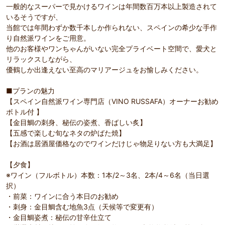
一般的なスーパーで見かけるワインは年間数百万本以上製造されて
いるそうですが、
当館では年間わずか数千本しか作られない、スペインの希少な手作
り自然派ワインをご用意。
他のお客様やワンちゃんがいない完全プライベート空間で、愛犬と
リラックスしながら、
優鶴しか出逢えない至高のマリアージュをお愉しみください。
■プランの魅力
【スペイン自然派ワイン専門店（VINO RUSSAFA）オーナーお勧め
ボトル付 】
【金目鯛の刺身、秘伝の姿煮、香ばしい炙】
【五感で楽しむ旬なネタの炉ばた焼】
【お酒は居酒屋価格なのでワインだけじゃ物足りない方も大満足】
【夕食】
※ワイン（フルボトル）本数：1本/2～3名、2本/4～6名（当日選
択）
・前菜：ワインに合う本日のお勧め
・刺身：金目鯛含む地魚3点（天候等で変更有）
・金目鯛姿煮：秘伝の甘辛仕立て