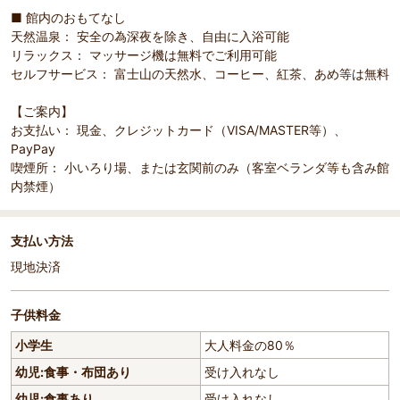
■ 館内のおもてなし
天然温泉： 安全の為深夜を除き、自由に入浴可能
リラックス： マッサージ機は無料でご利用可能
セルフサービス： 富士山の天然水、コーヒー、紅茶、あめ等は無料
【ご案内】
お支払い： 現金、クレジットカード（VISA/MASTER等）、
PayPay
喫煙所： 小いろり場、または玄関前のみ（客室ベランダ等も含み館
内禁煙）
支払い方法
現地決済
子供料金
小学生
大人料金の80％
幼児:食事・布団あり
受け入れなし
幼児:食事あり
受け入れなし