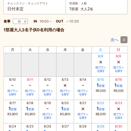
チェックイン・
チェックアウト
部屋数・人数
日付未定
1
2
部屋
大人
名
食事
IN
16:00～
OUT
～10:30
朝・夕
1部屋大人2名子供0名利用の場合
次へ
月
火
水
木
金
土
日
8/8
8/9
×
×
他プラン
他プラン
を探す
を探す
8/10
8/11
8/12
8/13
8/14
8/15
8/16
-
-
-
×
-
1
1
部屋
部屋
99,000
99,000
他プラン
他プラン
他プラン
他プラン
他プラン
を探す
を探す
を探す
を探す
を探す
8/17
8/18
8/19
8/20
8/21
8/22
8/23
-
×
×
1
1
1
1
部屋
部屋
部屋
部屋
85,800
85,800
85,800
88,000
他プラン
他プラン
他プラン
を探す
を探す
を探す
8/24
8/25
8/26
8/27
8/28
8/29
8/30