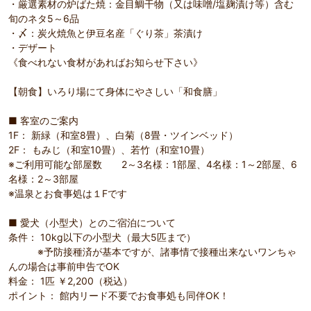
・厳選素材の炉ばた焼：金目鯛干物（又は味噌/塩麹漬け等）含む
旬のネタ5～6品
・〆：炭火焼魚と伊豆名産「ぐり茶」茶漬け
・デザート
《食べれない食材があればお知らせ下さい》
【朝食】いろり場にて身体にやさしい「和食膳」
■ 客室のご案内
1F： 新緑（和室8畳）、白菊（8畳・ツインベッド）
2F： もみじ（和室10畳）、若竹（和室10畳）
※ご利用可能な部屋数 2～3名様：1部屋、4名様：1～2部屋、6
名様：2～3部屋
※温泉とお食事処は１Fです
■ 愛犬（小型犬）とのご宿泊について
条件： 10kg以下の小型犬（最大5匹まで）
※予防接種済が基本ですが、諸事情で接種出来ないワンちゃ
んの場合は事前申告でOK
料金： 1匹 ￥2,200（税込）
ポイント： 館内リード不要でお食事処も同伴OK！