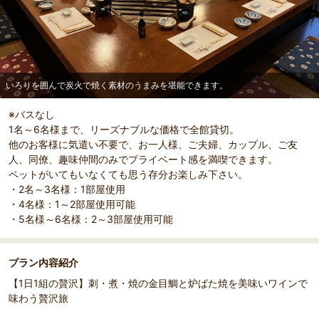
いろりを囲んで炭火で焼く素材のうまみを堪能できます。
※バスなし
1名～6名様まで、リーズナブルな価格で全館貸切。
部屋詳細
他のお客様に気遣い不要で、お一人様、ご夫婦、カップル、ご友
いろりを囲んで炭火で焼く素材のうまみを堪能できま
人、同僚、趣味仲間のみでプライベート感を満喫できます。
す。
ペットがいてもいなくても思う存分お楽しみ下さい。
・2名～3名様：1部屋使用
・4名様：1～2部屋使用可能
・5名様～6名様：2～3部屋使用可能
プラン内容紹介
【1日1組の贅沢】刺・煮・焼の金目鯛と炉ばた焼を美味いワインで
味わう贅沢旅