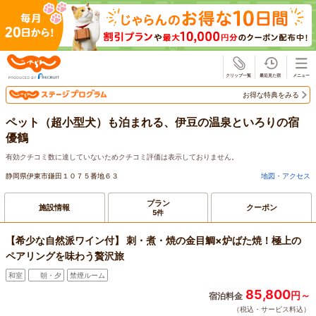
じゃらん
お得な特典をみる
ペット（超小型犬）も泊まれる、伊豆の温泉といろりの宿
優鶴
有効クチコミ数に達していないためクチコミ評価は表示しておりません。
静岡県伊東市鎌田１０７５番地６３
地図・アクセス
プラン
施設情報
クーポン
5件
【希少な自然派ワイン付】 刺・煮・焼の金目鯛×炉ばた焼！極上の
ペアリングを味わう贅沢旅
和室
朝・夕
禁煙ルーム
85,800
円～
宿泊料金
（税込・サービス料込）