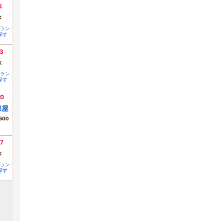
6
×
ラン
探す
3
×
ラン
探す
0
部屋
500
7
×
ラン
探す