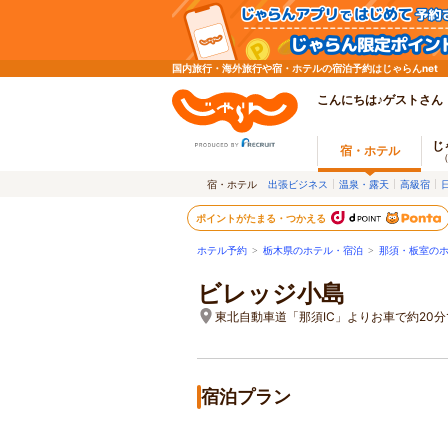
国内旅行・海外旅行や宿・ホテルの宿泊予約はじゃらんnet
こんにちは♪ゲストさん
じ
宿・ホテル
宿・ホテル
出張ビジネス
温泉・露天
高級宿
ポイントがたまる・つかえる
ホテル予約
>
栃木県のホテル・宿泊
>
那須・板室の
ビレッジ小島
東北自動車道「那須IC」よりお車で約20
宿泊プラン