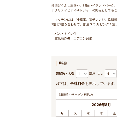
那須どうぶつ王国や、那須ハイランドパーク
アクリティビティやレジャーの拠点としても
・キッチンには、冷蔵庫、電子レンジ、炊飯
1階と2階を合わせて、部屋３つ(リビング１室
・バス・トイレ付
・空気清浄機、エアコン完備
料金
部屋数・人数
部屋
大人
以下は、
合計料金
を表示しています
消費税・サービス料込み
2026年8月
月
火
水
木
金