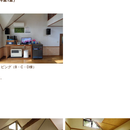
リビング（B・C・D棟）
す。