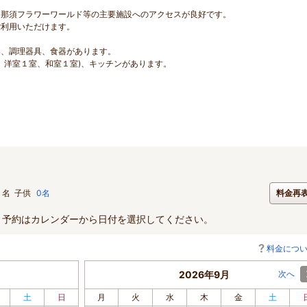
、那須フラワーワールド等の主要施設へのアクセスが良好です。
ご利用いただけます。
器、調理器具、食器があります。
、洋室１室、和室１室)、キッチンがあります。
名
子供
0名
料金再
。予約はカレンダーから日付を選択してください。
料金につ
2026年9月
次へ
土
日
月
火
水
木
金
土