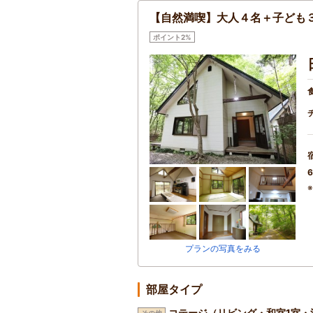
【自然満喫】大人４名＋子ども
ポイント2%
6
プランの写真をみる
部屋タイプ
コテージ（リビング・和室1室・