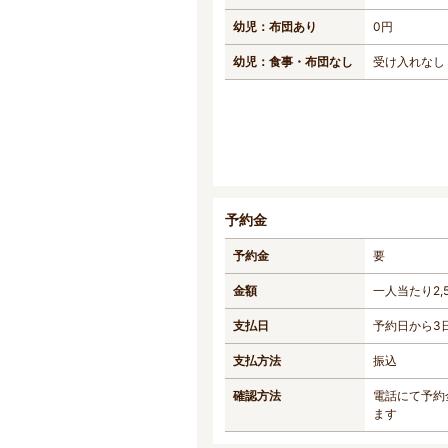
幼児：布団あり
0円
幼児：食事・布団なし
受け入れなし
予約金
予約金
要
金額
一人当たり2,
支払日
予約日から3
支払方法
振込
確認方法
電話にて予約
ます