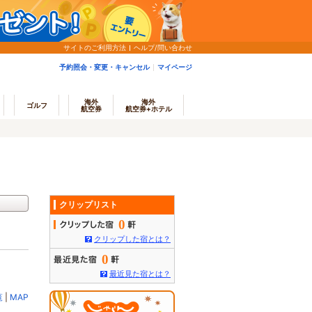
サイトのご利用方法
ヘルプ/問い合わせ
予約照会・変更・キャンセル
マイページ
海外
海外
ゴルフ
航空券
航空券+ホテル
クリップリスト
0
クリップした宿とは？
0
最近見た宿とは？
覧
|
MAP