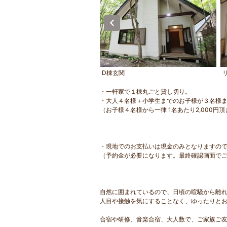
境１
D棟玄関
・一軒家で１棟丸ごと貸し切り。
・大人４名様＋小学生までのお子様が３名様
（お子様４名様から一律 1名あたり2,000円
・現地でのお支払いは現金のみとなりますの
（予約金が必要になります。最終確認画面で
自然に囲まれているので、日頃の喧騒から離
人目や接触を気にすることなく、ゆったりと
合宿や研修、音楽合宿、大人数で、ご家族ご友人