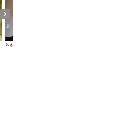
吹き抜け
２階洋室(B・C・D棟）