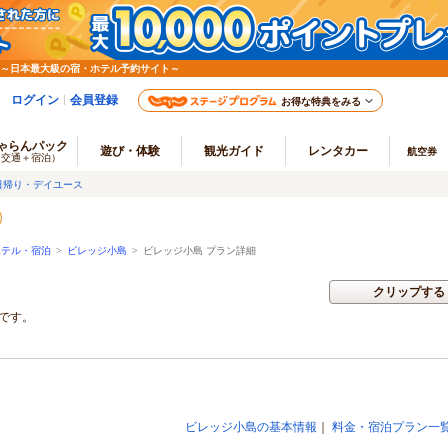
 ～日本最大級の宿・ホテル予約サイト～
ログイン
会員登録
お得な特典をみる
ゃらんパック
遊び・体験
観光ガイド
レンタカー
航空券
（交通＋宿泊）
日帰り・デイユース
ホテル・宿泊
>
ビレッジ小島
>
ビレッジ小島 プラン詳細
クリップする
分です。
ビレッジ小島の基本情報
｜
料金・宿泊プラン一