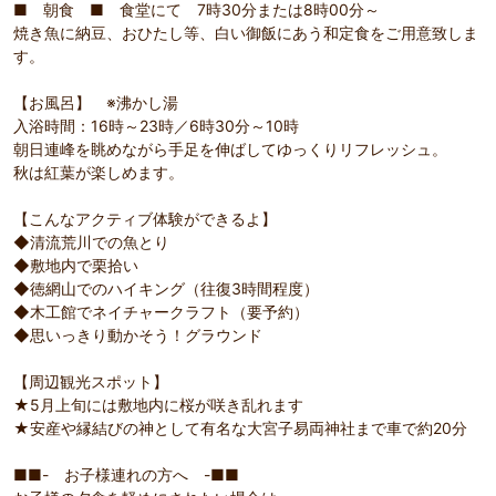
■ 朝食 ■ 食堂にて 7時30分または8時00分～
焼き魚に納豆、おひたし等、白い御飯にあう和定食をご用意致しま
す。
【お風呂】 ※沸かし湯
入浴時間：16時～23時／6時30分～10時
朝日連峰を眺めながら手足を伸ばしてゆっくりリフレッシュ。
秋は紅葉が楽しめます。
【こんなアクティブ体験ができるよ】
◆清流荒川での魚とり
◆敷地内で栗拾い
◆徳網山でのハイキング（往復3時間程度）
◆木工館でネイチャークラフト（要予約）
◆思いっきり動かそう！グラウンド
【周辺観光スポット】
★5月上旬には敷地内に桜が咲き乱れます
★安産や縁結びの神として有名な大宮子易両神社まで車で約20分
■■- お子様連れの方へ -■■