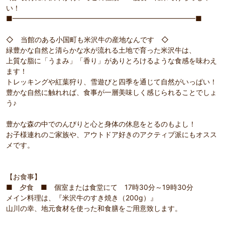
い！
■━━━━━━━━━━━━━━━━━━━━━━━━━━■
◇ 当館のある小国町も米沢牛の産地なんです ◇
緑豊かな自然と清らかな水が流れる土地で育った米沢牛は、
上質な脂に「うまみ」「香り」がありとろけるような食感を味わえ
ます！
トレッキングや紅葉狩り、雪遊びと四季を通じて自然がいっぱい！
豊かな自然に触れれば、食事が一層美味しく感じられることでしょ
う♪
豊かな森の中でのんびりと心と身体の休息をとるのもよし！
お子様連れのご家族や、アウトドア好きのアクティブ派にもオスス
メです。
【お食事】
■ 夕食 ■ 個室または食堂にて 17時30分～19時30分
メイン料理は、『米沢牛のすき焼き（200g）』
山川の幸、地元食材を使った和食膳をご用意致します。