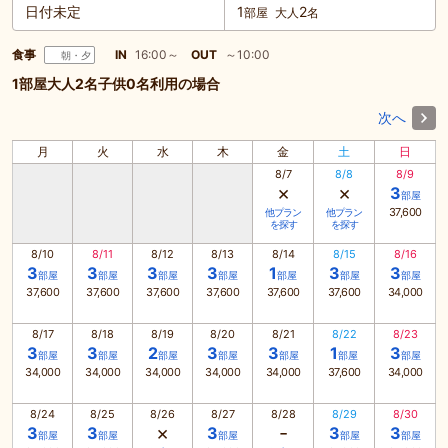
日付未定
1
2
部屋
大人
名
食事
IN
16:00～
OUT
～10:00
朝・夕
1部屋大人2名子供0名利用の場合
次へ
月
火
水
木
金
土
日
8/7
8/8
8/9
×
×
3
部屋
37,600
他プラン
他プラン
を探す
を探す
8/10
8/11
8/12
8/13
8/14
8/15
8/16
3
3
3
3
1
3
3
部屋
部屋
部屋
部屋
部屋
部屋
部屋
37,600
37,600
37,600
37,600
37,600
37,600
34,000
8/17
8/18
8/19
8/20
8/21
8/22
8/23
3
3
2
3
3
1
3
部屋
部屋
部屋
部屋
部屋
部屋
部屋
34,000
34,000
34,000
34,000
34,000
37,600
34,000
8/24
8/25
8/26
8/27
8/28
8/29
8/30
×
-
3
3
3
3
3
部屋
部屋
部屋
部屋
部屋