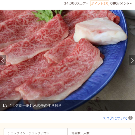
34,000
680
2
ポイント
%
スコア～
ポイント～
1
/
3
*【夕食一例】米沢牛のすき焼き
スコアについて
チェックイン・
チェックアウト
部屋数・人数