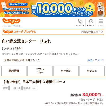
じゃらん
お得な特典をみる
白い森交流センター りふれ
(
クチコミ18件
)
有効クチコミ数に達していないためクチコミ評価は表示しておりません。
山形県西置賜郡小国町五味沢５１３
地図・アクセス
プラン
施設情報
クーポン
クチコミ
10件
【1泊2食付】日本三大和牛◇米沢牛コース
和室
朝・夕
禁煙ルーム
34,000
円～
宿泊料金
（税込・サービス料込）
※直近6ヶ月以内の1泊1部屋の人数分の合計最安料金です