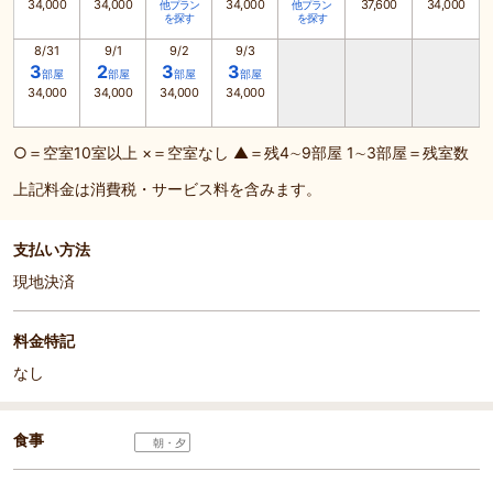
34,000
34,000
34,000
37,600
34,000
他プラン
他プラン
を探す
を探す
8/31
9/1
9/2
9/3
3
2
3
3
部屋
部屋
部屋
部屋
34,000
34,000
34,000
34,000
○＝空室10室以上 ×＝空室なし ▲＝残4∼9部屋 1∼3部屋＝残室数
上記料金は消費税・サービス料を含みます。
支払い方法
現地決済
料金特記
なし
食事
朝・夕