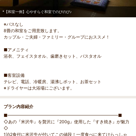
*【和室一例】心やすらぐ和室でのびのび♪
※バスなし
8畳の和室をご用意致します。
部屋詳細
カップル・ご夫婦・ファミリー・グループにおススメ！
*【和室一例】心やすらぐ和室でのびのび♪
■アメニティ
浴衣、フェイスタオル、歯磨きセット、バスタオル
■客室設備
テレビ、電話、冷暖房、湯沸しポット、お茶セット
※ドライヤーは大浴場にございます。
プラン内容紹介
■━━━━━━━━━━━━━━━━━━━━━━━━━━■
◇あの『米沢牛』を贅沢に『200g』使用した『すき焼き』が魅力
◇
1泊2食付に米沢牛が付いてこの値段！一度食べに来てけらっしゃ