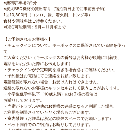
※無料駐車場2台分
※炭火BBQ機材の貸出有り（宿泊前日までに事前要予約）
1回10,800円（コンロ、炭、着火剤、トング等）
食材や調味料はご持参ください。
※BBQ可能期間：5月～11月頃まで
【ご予約されるお客様へ】
・チェックインについて。キーボックスに保管されている鍵を使っ
て
ご入室ください（キーボックスの番号はお客様が現地に到着後、
電話をいただいた際にお伝えします）
・チェックインが予定時間を過ぎる場合必ずご連絡ください。
・予約後はお電話にてご連絡をお願い致します。
電話確認が取れない場合、お受け入れはできません。
連絡の取れないお客様はキャンセルとして扱うことがあります。
・小学生低学年以下（10歳未満）のお子様の宿泊は
お断りしております。
・当宿がトラブルや他のお客様の迷惑になると判断した場合、
ご利用を制限させていただく場合もございます。
・室内禁煙（お煙草は所定の喫煙スペースでお願いします）
・ペット同伴でのご宿泊はお断りしております。