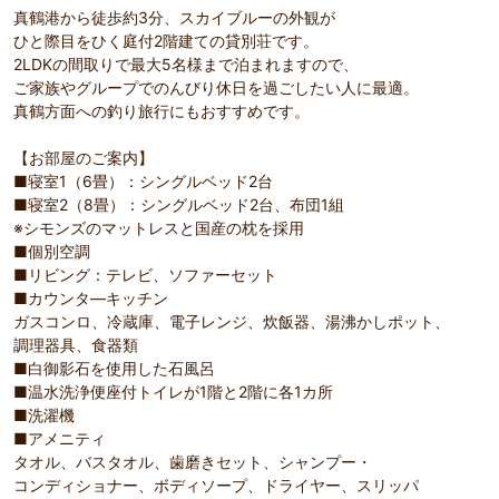
真鶴港から徒歩約3分、スカイブルーの外観が
ひと際目をひく庭付2階建ての貸別荘です。
2LDKの間取りで最大5名様まで泊まれますので、
ご家族やグループでのんびり休日を過ごしたい人に最適。
真鶴方面への釣り旅行にもおすすめです。
【お部屋のご案内】
■寝室1（6畳）：シングルベッド2台
■寝室2（8畳）：シングルベッド2台、布団1組
※シモンズのマットレスと国産の枕を採用
■個別空調
■リビング：テレビ、ソファーセット
■カウンタ―キッチン
ガスコンロ、冷蔵庫、電子レンジ、炊飯器、湯沸かしポット、
調理器具、食器類
■白御影石を使用した石風呂
■温水洗浄便座付トイレが1階と2階に各1カ所
■洗濯機
■アメニティ
タオル、バスタオル、歯磨きセット、シャンプー・
コンディショナー、ボディソープ、ドライヤー、スリッパ