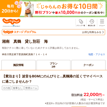
じゃらん
お得な特典をみる
湘南 真鶴 貸し別荘 海
有効クチコミ数に達していないためクチコミ評価は表示しておりません。
神奈川県足柄下郡真鶴町真鶴７１４－１４
地図・アクセス
プラン
施設情報
クーポン
2件
【素泊まり】波音をBGMにのんびりと…真鶴港の近くでマイペース
に過ごしませんか？
その他
食事なし
禁煙ルーム
22,000
円～
宿泊料金
（税込・サービス料込）
※直近6ヶ月以内の1泊1部屋の人数分の合計最安料金です