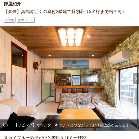
部屋紹介
【禁煙】真鶴港近くの庭付2階建て貸別荘（5名様まで宿泊可）
その他
禁煙ルーム
1
/
6
・【リビング】カウンタ―キッチンとつながっており開放感があります
スカイブルーの壁がひと際目をひく一軒家。