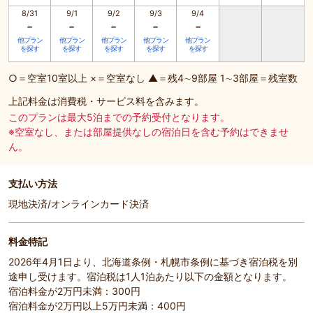
8/31
9/1
9/2
9/3
9/4
-
-
-
-
-
他プラン
他プラン
他プラン
他プラン
他プラン
を探す
を探す
を探す
を探す
を探す
○＝空室10室以上 ×＝空室なし ▲＝残4∼9部屋 1∼3部屋＝残室数
上記料金は消費税・サービス料を含みます。
このプランは最大5泊までの予約受付となります。
※空室なし、または部屋提供なしの宿泊日を含む予約はできませ
ん。
支払い方法
現地決済/オンラインカード決済
料金特記
2026年4月1日より、北海道条例・札幌市条例に基づき宿泊税を別
途申し受けます。宿泊税は1人1泊あたり以下の金額となります。
宿泊料金が2万円未満：300円
宿泊料金が2万円以上5万円未満：400円