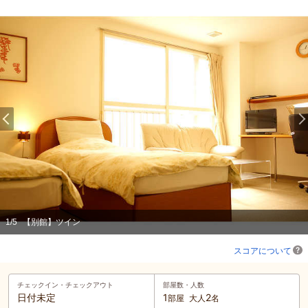
1
/
5
【別館】ツイン
スコアについて
チェックイン・
チェックアウト
部屋数・人数
日付未定
1
2
部屋
大人
名