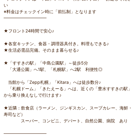
い
※料金はチェックイン時に「前払制」となります
━━━━━━━━━━
★フロント24時間で安心♪
★各室キッチン、食器・調理器具付き。料理もできる♪
★生活必需品完備。そのまま暮らせる♪
★「すすきの駅」「中島公園駅」～徒歩5分
「大通公園」へ1駅、「札幌駅」へ2駅 利便性◎
当館から「Zepp札幌」「Kitara」へは徒歩数分♪
「札幌ドーム」「きたえーる」へは、近くの「豊水すすきの駅」
から乗り換えなしで行けます♪
★近隣：飲食店（ラーメン、ジンギスカン、スープカレー、海鮮・
寿司など）
スーパー、コンビニ、デパート、自然公園、病院 あり
━━━━━━━━━━