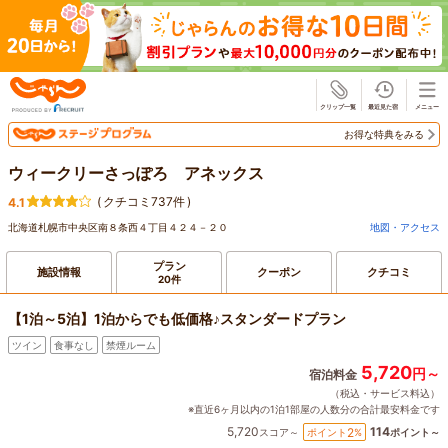
じゃらん
お得な特典をみる
ウィークリーさっぽろ アネックス
(
クチコミ737件
)
4.1
北海道札幌市中央区南８条西４丁目４２４－２０
地図・アクセス
プラン
施設情報
クーポン
クチコミ
20件
【1泊～5泊】1泊からでも低価格♪スタンダードプラン
ツイン
食事なし
禁煙ルーム
5,720
円～
宿泊料金
（税込・サービス料込）
※直近6ヶ月以内の1泊1部屋の人数分の合計最安料金です
5,720
114
2
ポイント
%
スコア～
ポイント～