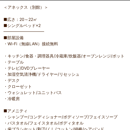
部屋詳細
＜アネックス（別館）＞
【別館】ツイン
■広さ：20～22㎡
■シングルベッド×2
━━━━━━━━━━
■部屋設備
・Wi-Fi（無線LAN）接続無料
・キッチン/食器・調理器具/冷蔵庫/炊飯器/オーブンレンジ/ポット
・テーブル
・テレビ/DVDプレーヤー
・加湿空気清浄機/ドライヤー/リセッシュ
・デスク
・クローゼット
・ウォシュレット/ユニットバス
・冷暖房
■アメニティ
・シャンプー/コンディショナー/ボディソープ/フェイスソープ
・バスタオル/フェイスタオル/ボディタオル
・歯ブラシセット/剃刀/くし/コットン/綿棒/ヘアバンド