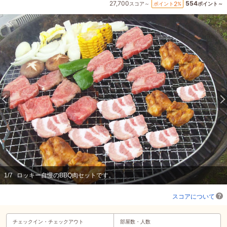
27,700
554
2
ポイント
%
スコア～
ポイント～
1
/
7
ロッキー自慢のBBQ肉セットです。
スコアについて
チェックイン・
チェックアウト
部屋数・人数