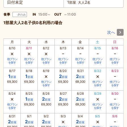
日付未定
1
2
部屋
大人
名
食事
IN
15:00～
OUT
～11:00
夕のみ
1部屋大人2名子供0名利用の場合
次へ
月
火
水
木
金
土
日
8/10
8/11
8/12
8/13
8/14
8/15
8/16
×
×
×
-
-
-
-
他プラン
他プラン
他プラン
他プラン
他プラン
他プラン
他プラン
を探す
を探す
を探す
を探す
を探す
を探す
を探す
8/17
8/18
8/19
8/20
8/21
8/22
8/23
×
×
-
1
1
2
2
部屋
部屋
部屋
部屋
69,300
69,300
69,300
69,300
他プラン
他プラン
他プラン
を探す
を探す
を探す
8/24
8/25
8/26
8/27
8/28
8/29
8/30
×
×
-
1
2
2
2
部屋
部屋
部屋
部屋
69,300
69,300
69,300
69,300
他プラン
他プラン
他プラン
を探す
を探す
を探す
8/31
9/1
9/2
9/3
9/4
9/5
9/6
×
×
-
2
2
2
2
部屋
部屋
部屋
部屋