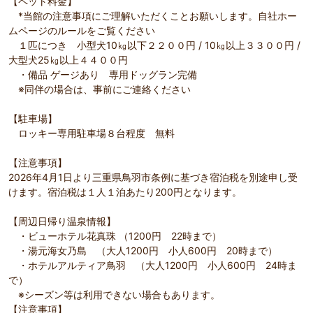
【ペット料金】
*当館の注意事項にご理解いただくことお願いします。自社ホー
ムページのルールをご覧ください
１匹につき 小型犬10㎏以下２２００円 / 10㎏以上３３００円 /
大型犬25㎏以上４４００円
・備品 ゲージあり 専用ドッグラン完備
※同伴の場合は、事前にご連絡ください
【駐車場】
ロッキー専用駐車場８台程度 無料
【注意事項】
2026年4月1日より三重県鳥羽市条例に基づき宿泊税を別途申し受
けます。宿泊税は１人１泊あたり200円となります。
【周辺日帰り温泉情報】
・ビューホテル花真珠 （1200円 22時まで）
・湯元海女乃島 （大人1200円 小人600円 20時まで）
・ホテルアルティア鳥羽 （大人1200円 小人600円 24時ま
で）
※シーズン等は利用できない場合もあります。
【注意事項】