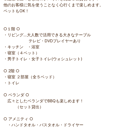
他のお客様に気を使うことなく心行くまで楽しめます。
ペットもOK！
○１階 ○
・リビング…大人数で活用できる大きなテーブル
テレビ・DVDプレイヤーあり
・キッチン ・浴室
・寝室（４ベット）
・男子トイレ・女子トイレ(ウォシュレット)
○ 2階 ○
・寝室 ２部屋（全５ベッド）
・トイレ
○ ベランダ ○
広々としたベランダでBBQも楽しめます！
（セット貸出）
部屋詳細
（
1
/
30
）
Pr
Ne
○ アメニティ ○
BBQスペース、鳥羽の景色も楽しめるよ。
リビン
evi
xt
・ハンドタオル・バスタオル・ドライヤー
ou