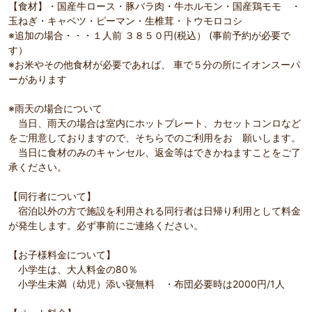
【食材】・国産牛ロース・豚バラ肉・牛ホルモン・国産鶏モモ ・
玉ねぎ・キャベツ・ピーマン・生椎茸・トウモロコシ
※追加の場合・・・１人前 ３８５０円(税込） (事前予約が必要で
す）
※お米やその他食材が必要であれば、 車で５分の所にイオンスーパ
ーがあります
※雨天の場合について
当日、雨天の場合は室内にホットプレート、カセットコンロなど
をご用意しておりますので、そちらでのご利用をお 願いします。
当日に食材のみのキャンセル、返金等はできかねますことをご了
承ください。
【同行者について】
宿泊以外の方で施設を利用される同行者は日帰り利用として料金
が発生します。必ず事前にご連絡ください。
【お子様料金について】
小学生は、大人料金の80％
小学生未満（幼児）添い寝無料 ・布団必要時は2000円/1人