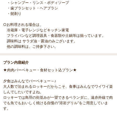
・シャンプー・リンス・ボディソープ
s
・歯ブラシセット・ヘアブラシ
・髭剃り
○お料理される場合は、
冷蔵庫・電子レンジなどキッチン家電
フライパンなど調理器具・食器類や土鍋等は揃っています。
調味料は サラダ油・醤油のみございます。
他の調味料は、ご持参下さい。
プラン内容紹介
★肉肉バーベキュー・食材セット込プラン★
夕食はみんなでバーベキュー～♪
大人数で泊まれるロッキーだからこそ、食事はみんなでワイワイ楽
しんでしたいですよね。
ロッキーでは鳥羽の街並みが一望できるベランダに、遠赤外線で肉
でも魚でもおいしく焼ける自慢の”溶岩グリル”をご用意していま
す。