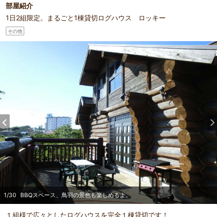
部屋紹介
1日2組限定。まるごと1棟貸切ログハウス ロッキー
その他
1
/
30
BBQスペース、鳥羽の景色も楽しめるよ。
１組様で広々としたログハウスを完全１棟貸切です！