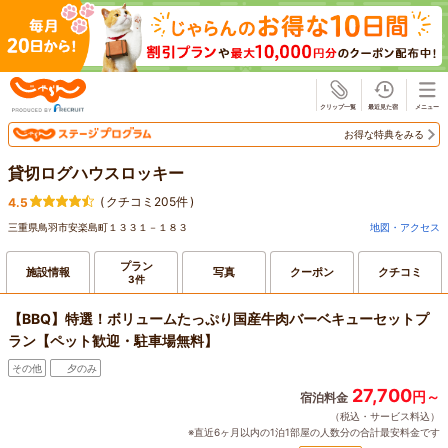
じゃらん
お得な特典をみる
貸切ログハウスロッキー
(
クチコミ205件
)
4.5
三重県鳥羽市安楽島町１３３１－１８３
地図・アクセス
プラン
施設情報
写真
クーポン
クチコミ
3件
【BBQ】特選！ボリュームたっぷり国産牛肉バーベキューセットプ
ラン【ペット歓迎・駐車場無料】
その他
夕のみ
27,700
円～
宿泊料金
（税込・サービス料込）
※直近6ヶ月以内の1泊1部屋の人数分の合計最安料金です