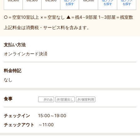
69,300
69,300
69,300
69,300
他プラン
他プラン
他プラン
を探す
を探す
を探す
○＝空室10室以上 ×＝空室なし ▲＝残4∼9部屋 1∼3部屋＝残室数
上記料金は消費税・サービス料を含みます。
支払い方法
オンラインカード決済
料金特記
なし
食事
夕のみ
夕/部屋出し
夕/個室利用
チェックイン
15:00～19:00
チェックアウト
～11:00