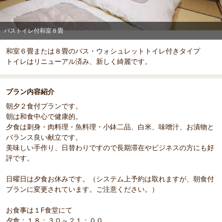
バストイレ付和室８畳
和室６畳または８畳のバス・ウォシュレットトイレ付きタイプ
トイレはリニューアル済み、新しく綺麗です。
プラン内容紹介
朝夕２食付プランです。
朝は和食中心で健康的。
夕食は刺身・肉料理・魚料理・小鉢二品、白米、味噌汁、お漬物と
バランス良い献立です。
美味しい手作り、日替わりですので長期滞在やビジネスの方にも好
評です。
日曜日は夕食お休みです。（システム上予約は取れますが、朝食付
プランに変更されています。ご注意ください。）
お食事は１F食堂にて
夕食：１８：３０～２１：００