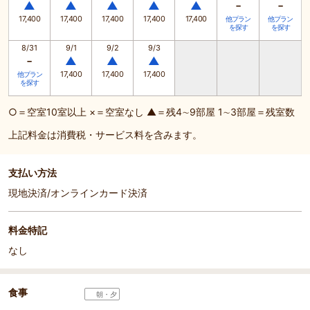
-
-
▲
▲
▲
▲
▲
17,400
17,400
17,400
17,400
17,400
他プラン
他プラン
を探す
を探す
8/31
9/1
9/2
9/3
-
▲
▲
▲
17,400
17,400
17,400
他プラン
を探す
○＝空室10室以上 ×＝空室なし ▲＝残4∼9部屋 1∼3部屋＝残室数
上記料金は消費税・サービス料を含みます。
支払い方法
現地決済/オンラインカード決済
料金特記
なし
食事
朝・夕