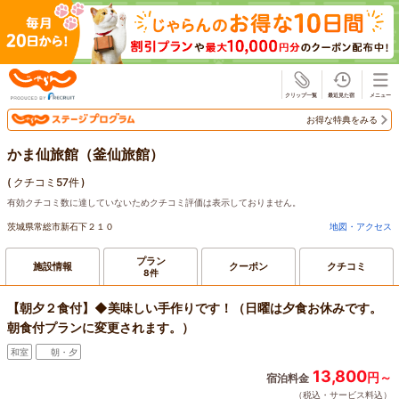
じゃらん
お得な特典をみる
かま仙旅館（釜仙旅館）
(
クチコミ57件
)
有効クチコミ数に達していないためクチコミ評価は表示しておりません。
茨城県常総市新石下２１０
地図・アクセス
プラン
施設情報
クーポン
クチコミ
8件
【朝夕２食付】◆美味しい手作りです！（日曜は夕食お休みです。
朝食付プランに変更されます。）
和室
朝・夕
13,800
円～
宿泊料金
（税込・サービス料込）