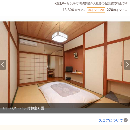
※直近6ヶ月以内の1泊1部屋の人数分の合計最安料金です
13,800
276
2
ポイント
%
スコア～
ポイント～
1
/
3
バストイレ付和室６畳
スコアについて