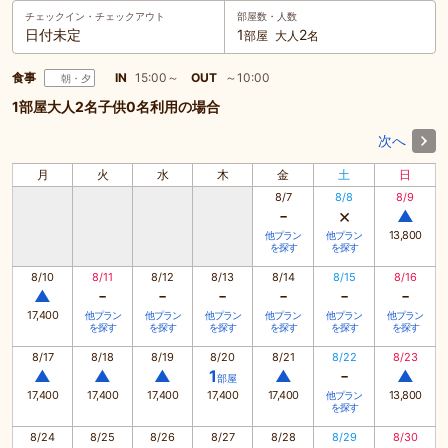
チェックイン・
チェックアウト
部屋数・人数
日付未定
1
2
部屋
大人
名
食事
IN
15:00～
OUT
～10:00
朝・夕
1部屋大人2名子供0名利用の場合
次へ
月
火
水
木
金
土
日
8/7
8/8
8/9
-
×
▲
13,800
他プラン
他プラン
を探す
を探す
8/10
8/11
8/12
8/13
8/14
8/15
8/16
-
-
-
-
-
-
▲
17,400
他プラン
他プラン
他プラン
他プラン
他プラン
他プラン
を探す
を探す
を探す
を探す
を探す
を探す
8/17
8/18
8/19
8/20
8/21
8/22
8/23
-
▲
▲
▲
1
▲
▲
部屋
17,400
17,400
17,400
17,400
17,400
13,800
他プラン
を探す
8/24
8/25
8/26
8/27
8/28
8/29
8/30