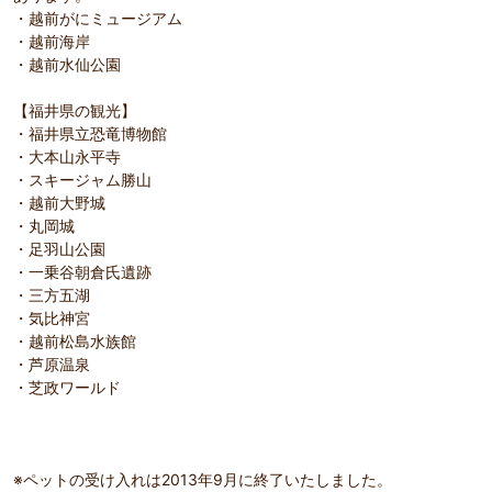
・越前がにミュージアム
・越前海岸
・越前水仙公園
【福井県の観光】
・福井県立恐竜博物館
・大本山永平寺
・スキージャム勝山
・越前大野城
・丸岡城
・足羽山公園
・一乗谷朝倉氏遺跡
・三方五湖
・気比神宮
・越前松島水族館
・芦原温泉
・芝政ワールド
※ペットの受け入れは2013年9月に終了いたしました。