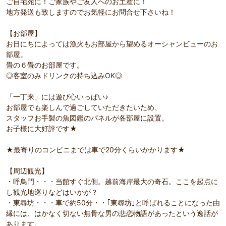
ご自宅宛に！ご家族やご友人へのお土産に！
地方発送も致しますのでお気軽にお問合せ下さいね！
【お部屋】
お日にちによっては漁火もお部屋から望めるオーシャンビューのお
部屋。
畳の６畳のお部屋です。
◎客室のみドリンクの持ち込みOK◎
「一丁来」には遊び心いっぱい♪
お部屋でも楽しんで過ごしていただきたいため、
スタッフお手製の魚図鑑のパネルが各部屋に設置。
お子様に大好評です★
★最寄りのコンビニまでは車で20分くらいかかります★
【周辺観光】
・呼鳥門・・・当館すぐ北側。越前海岸最大の奇石。ここを起点に
し観光地巡りなどはいかが？
・東尋坊・・・車で約50分・・｢東尋坊｣と呼ばれることになった由
縁には、はかなく切ない無骨な男の悲恋物語があったという逸話が
あります。