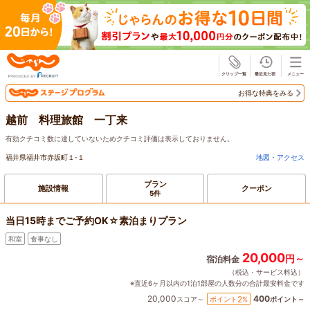
じゃらん
お得な特典をみる
越前 料理旅館 一丁来
有効クチコミ数に達していないためクチコミ評価は表示しておりません。
福井県福井市赤坂町１‐１
地図・アクセス
プラン
施設情報
クーポン
5件
当日15時までご予約OK☆素泊まりプラン
和室
食事なし
20,000
円～
宿泊料金
（税込・サービス料込）
※直近6ヶ月以内の1泊1部屋の人数分の合計最安料金です
20,000
400
2
ポイント
%
スコア～
ポイント～