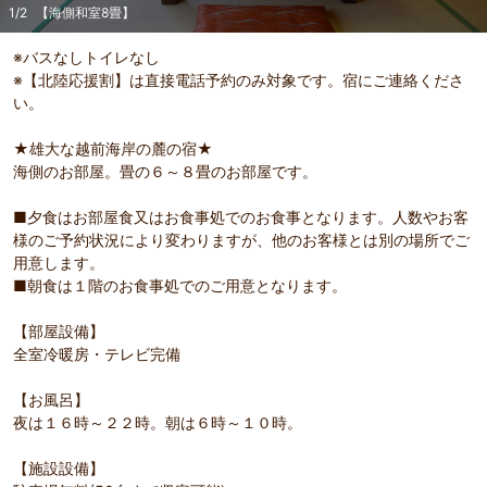
1
/
2
【海側和室8畳】
※バスなしトイレなし
※【北陸応援割】は直接電話予約のみ対象です。宿にご連絡くださ
い。
★雄大な越前海岸の麓の宿★
海側のお部屋。畳の６～８畳のお部屋です。
■夕食はお部屋食又はお食事処でのお食事となります。人数やお客
様のご予約状況により変わりますが、他のお客様とは別の場所でご
用意します。
■朝食は１階のお食事処でのご用意となります。
部屋詳細
（
1
/
2
）
Pr
Ne
【部屋設備】
【海側和室8畳】
海の見
evi
xt
全室冷暖房・テレビ完備
ou
s
【お風呂】
夜は１６時～２２時。朝は６時～１０時。
【施設設備】