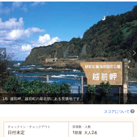
1
/
6
越前岬。越前町の最北部にある景勝地です。
スコアについて
チェックイン・
チェックアウト
部屋数・人数
日付未定
1
2
部屋
大人
名