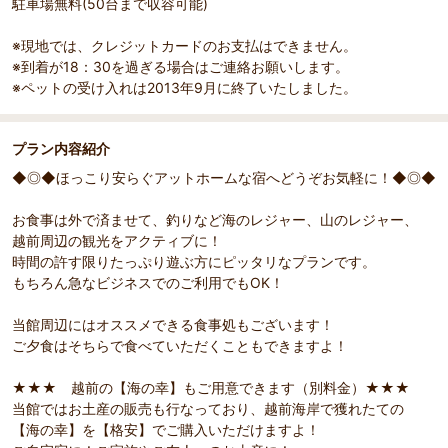
駐車場無料(50台まで収容可能)
※現地では、クレジットカードのお支払はできません。
※到着が18：30を過ぎる場合はご連絡お願いします。
※ペットの受け入れは2013年9月に終了いたしました。
プラン内容紹介
◆◎◆ほっこり安らぐアットホームな宿へどうぞお気軽に！◆◎◆
お食事は外で済ませて、釣りなど海のレジャー、山のレジャー、
越前周辺の観光をアクティブに！
時間の許す限りたっぷり遊ぶ方にピッタリなプランです。
もちろん急なビジネスでのご利用でもOK！
当館周辺にはオススメできる食事処もございます！
ご夕食はそちらで食べていただくこともできますよ！
★★★ 越前の【海の幸】もご用意できます（別料金）★★★
当館ではお土産の販売も行なっており、越前海岸で獲れたての
【海の幸】を【格安】でご購入いただけますよ！