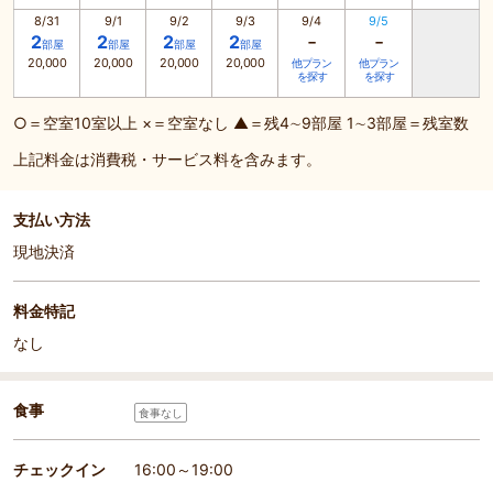
8/31
9/1
9/2
9/3
9/4
9/5
-
-
2
2
2
2
部屋
部屋
部屋
部屋
20,000
20,000
20,000
20,000
他プラン
他プラン
を探す
を探す
○＝空室10室以上 ×＝空室なし ▲＝残4∼9部屋 1∼3部屋＝残室数
上記料金は消費税・サービス料を含みます。
支払い方法
現地決済
料金特記
なし
食事
食事なし
チェックイン
16:00～19:00