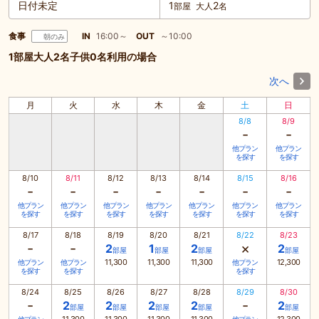
日付未定
1
2
部屋
大人
名
食事
IN
16:00～
OUT
～10:00
朝のみ
1部屋大人2名子供0名利用の場合
次へ
月
火
水
木
金
土
日
8/8
8/9
-
-
他プラン
他プラン
を探す
を探す
8/10
8/11
8/12
8/13
8/14
8/15
8/16
-
-
-
-
-
-
-
他プラン
他プラン
他プラン
他プラン
他プラン
他プラン
他プラン
を探す
を探す
を探す
を探す
を探す
を探す
を探す
8/17
8/18
8/19
8/20
8/21
8/22
8/23
-
-
×
2
1
2
2
部屋
部屋
部屋
部屋
11,300
11,300
11,300
12,300
他プラン
他プラン
他プラン
を探す
を探す
を探す
8/24
8/25
8/26
8/27
8/28
8/29
8/30
-
-
2
2
2
2
2
部屋
部屋
部屋
部屋
部屋