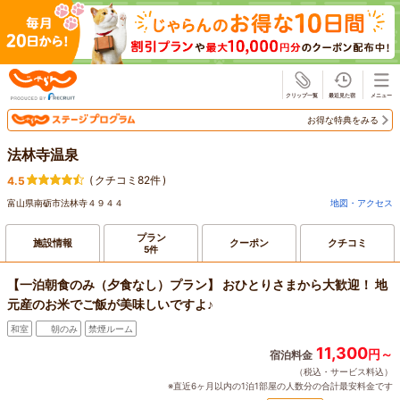
じゃらん
お得な特典をみる
法林寺温泉
(
クチコミ82件
)
4.5
富山県南砺市法林寺４９４４
地図・アクセス
プラン
施設情報
クーポン
クチコミ
5件
【一泊朝食のみ（夕食なし）プラン】 おひとりさまから大歓迎！ 地
元産のお米でご飯が美味しいですよ♪
和室
朝のみ
禁煙ルーム
11,300
円～
宿泊料金
（税込・サービス料込）
※直近6ヶ月以内の1泊1部屋の人数分の合計最安料金です