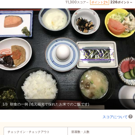
11,300
226
2
ポイント
%
スコア～
ポイント～
1
/
3
朝食の一例 (地元福光で採れたお米でのご飯です)
スコアについて
チェックイン・
チェックアウト
部屋数・人数