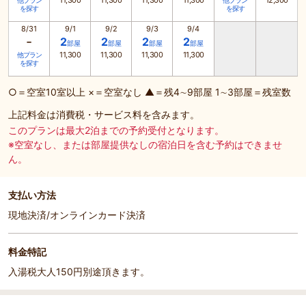
11,300
11,300
11,300
11,300
12,300
他プラン
他プラン
を探す
を探す
8/31
9/1
9/2
9/3
9/4
-
2
2
2
2
部屋
部屋
部屋
部屋
11,300
11,300
11,300
11,300
他プラン
を探す
○＝空室10室以上 ×＝空室なし ▲＝残4∼9部屋 1∼3部屋＝残室数
上記料金は消費税・サービス料を含みます。
このプランは最大2泊までの予約受付となります。
※空室なし、または部屋提供なしの宿泊日を含む予約はできませ
ん。
支払い方法
現地決済/オンラインカード決済
料金特記
入湯税大人150円別途頂きます。