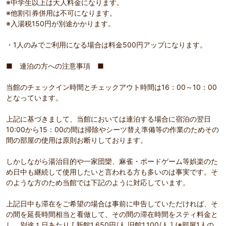
※中学生以上は大人料金になります。
※他割引券併用は不可になります。
※入湯税150円が別途かかります。
・1人のみでご利用になる場合は料金500円アップになります。
■ 連泊の方への注意事項 ■
当館のチェックイン時間とチェックアウト時間は16：00～10：00
となっています。
上記に基づきまして、当館においては連泊する場合に宿泊の翌日
10:00から15：00の間は掃除やシーツ替え準備等の作業のためその
間の部屋の使用は原則お断りしております。
しかしながら湯治目的や一家団欒、麻雀・ボードゲーム等娯楽のた
め日中も継続して使用したいと言われる方も多いのは事実です。そ
のような方のため当館では下記のように対応しています。
上記日中も滞在をご希望の場合は事前に申告していただければ、そ
の間を延長時間相当と看做して、その間の滞在時間をスティ料金と
し、別途１日あたり [ 新館1,650円/人,旧館1,100/人 ] (※部屋1人の