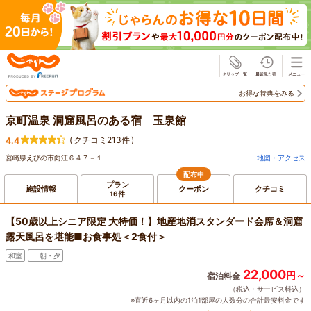
じゃらん
お得な特典をみる
京町温泉 洞窟風呂のある宿 玉泉館
(
クチコミ213件
)
4.4
宮崎県えびの市向江６４７－１
地図・アクセス
配布中
プラン
施設情報
クーポン
クチコミ
16件
【50歳以上シニア限定 大特価！】地産地消スタンダード会席＆洞窟
露天風呂を堪能■お食事処＜2食付＞
和室
朝・夕
22,000
円～
宿泊料金
（税込・サービス料込）
※直近6ヶ月以内の1泊1部屋の人数分の合計最安料金です