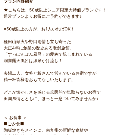
プラン内容紹介
部屋詳細
（
1
/
2
）
★こちらは、50歳以上シニア限定大特価プランです！
Pr
Ne
の悪い方
*1階おまかせ和室一例
*【1
通常プランよりお得にご予約ができます♪
evi
xt
にもご
ou
※50歳以上の方が、お1人いればOK！
s
種田山頭火や野口雨情も立ち寄った
大正4年に創業の歴史ある老舗旅館。
「すっぽんぽん風呂」の愛称で親しまれている
洞窟露天風呂は源泉かけ流し！
夫婦二人。女将と板さんで営んでいるお宿ですが
精一杯皆様をおもてなしいたします。
どこか懐かしさを感じる庶民的で気取らないお宿で
田園風情とともに、ほっと一息ついてみませんか♪
＜ お食事 ＞
■ご夕食■
陶板焼きをメインに、南九州の新鮮な食材や