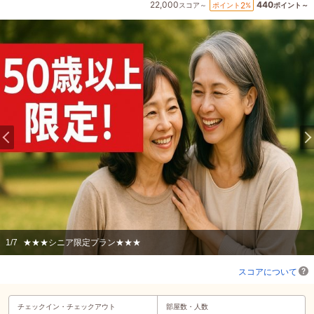
22,000
440
2
ポイント
%
スコア～
ポイント～
1
/
7
★★★シニア限定プラン★★★
スコアについて
チェックイン・
チェックアウト
部屋数・人数