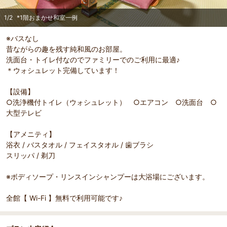
1
/
2
*1階おまかせ和室一例
※バスなし
昔ながらの趣を残す純和風のお部屋。
洗面台・トイレ付なのでファミリーでのご利用に最適♪
＊ウォシュレット完備しています！
【設備】
○洗浄機付トイレ（ウォシュレット） ○エアコン ○洗面台 ○
大型テレビ
【アメニティ】
浴衣 / バスタオル / フェイスタオル / 歯ブラシ
スリッパ / 剃刀
※ボディソープ・リンスインシャンプーは大浴場にございます。
全館【 Wi-Fi 】無料で利用可能です♪