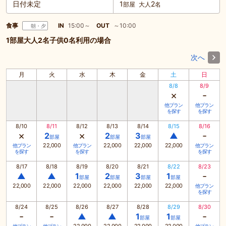
日付未定
1
2
部屋
大人
名
食事
IN
15:00～
OUT
～10:00
朝・夕
1部屋大人2名子供0名利用の場合
次へ
月
火
水
木
金
土
日
8/8
8/9
×
-
他プラン
他プラン
を探す
を探す
8/10
8/11
8/12
8/13
8/14
8/15
8/16
×
×
-
2
2
3
▲
部屋
部屋
部屋
22,000
22,000
22,000
22,000
他プラン
他プラン
他プラン
を探す
を探す
を探す
8/17
8/18
8/19
8/20
8/21
8/22
8/23
-
▲
▲
1
2
3
1
部屋
部屋
部屋
部屋
22,000
22,000
22,000
22,000
22,000
22,000
他プラン
を探す
8/24
8/25
8/26
8/27
8/28
8/29
8/30
-
-
-
▲
▲
1
1
部屋
部屋