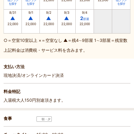
22,000
22,000
22,000
22,000
他プラン
他プラン
他プラン
を探す
を探す
を探す
8/31
9/1
9/2
9/3
9/4
▲
▲
▲
▲
2
部屋
22,000
22,000
22,000
22,000
22,000
○＝空室10室以上 ×＝空室なし ▲＝残4∼9部屋 1∼3部屋＝残室数
上記料金は消費税・サービス料を含みます。
支払い方法
現地決済/オンラインカード決済
料金特記
入湯税大人150円別途頂きます。
食事
朝・夕