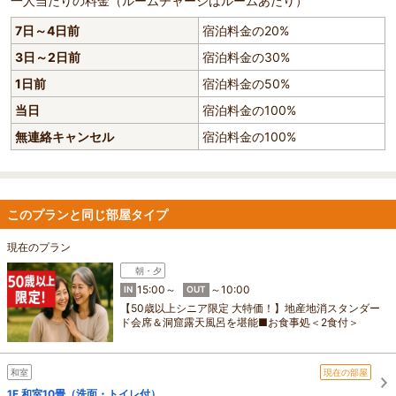
一人当たりの料金（ルームチャージはルームあたり）
7日～4日前
宿泊料金の20%
3日～2日前
宿泊料金の30%
1日前
宿泊料金の50%
当日
宿泊料金の100%
無連絡キャンセル
宿泊料金の100%
このプランと同じ部屋タイプ
現在のプラン
朝・夕
15:00～
～10:00
IN
OUT
【50歳以上シニア限定 大特価！】地産地消スタンダー
ド会席＆洞窟露天風呂を堪能■お食事処＜2食付＞
和室
現在の部屋
1F 和室10畳（洗面・トイレ付）