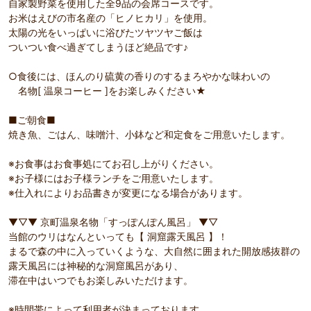
自家製野菜を使用した全9品の会席コースです。
お米はえびの市名産の「ヒノヒカリ」を使用。
太陽の光をいっぱいに浴びたツヤツヤご飯は
ついつい食べ過ぎてしまうほど絶品です♪
○食後には、ほんのり硫黄の香りのするまろやかな味わいの
名物[ 温泉コーヒー ]をお楽しみください★
■ご朝食■
焼き魚、ごはん、味噌汁、小鉢など和定食をご用意いたします。
※お食事はお食事処にてお召し上がりください。
※お子様にはお子様ランチをご用意いたします。
※仕入れによりお品書きが変更になる場合があります。
▼▽▼ 京町温泉名物「すっぽんぽん風呂」 ▼▽
当館のウリはなんといっても【 洞窟露天風呂 】！
まるで森の中に入っていくような、大自然に囲まれた開放感抜群の
露天風呂には神秘的な洞窟風呂があり、
滞在中はいつでもお楽しみいただけます。
※時間帯によって利用者が決まっております。