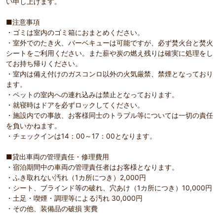
い申し上げます。
■注意事項
・ゴミは室内のゴミ箱におまとめください。
・室外でのたき火、バーベキューは可能ですが、必ず焚火台と焚火
シートをご利用ください。また薪や炭の燃え残りは確実に処理をし
てお持ち帰りください。
・室内は備え付けのガスコンロ以外の火気厳禁、禁煙となっており
ます。
・ペットの室内への連れ込みは禁止となっております。
・就寝時はドアを必ずロックしてください。
・施設内での事故、お客様同士のトラブル等については一切の責任
を負いかねます。
・チェックインは14：00～17：00となります。
■貸出車両の管理責任・修理費用
・宿泊期間中の車両の管理責任者はお客様となります。
・ふき取れない汚れ（1カ所につき）2,000円
・シート、ブラインド等の破れ、穴あけ（1カ所につき）10,000円
・土足・喫煙・調理等による汚れ 30,000円
・その他、装備品の破損 実費