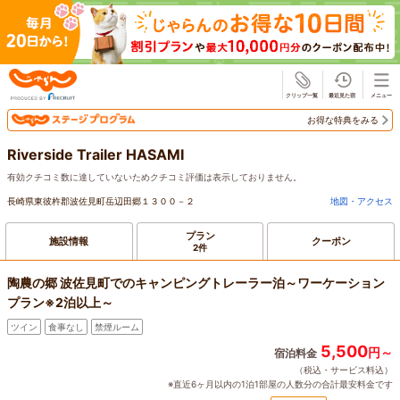
じゃらん
お得な特典をみる
Riverside Trailer HASAMI
有効クチコミ数に達していないためクチコミ評価は表示しておりません。
長崎県東彼杵郡波佐見町岳辺田郷１３００－２
地図・アクセス
プラン
施設情報
クーポン
2件
陶農の郷 波佐見町でのキャンピングトレーラー泊～ワーケーション
プラン※2泊以上～
ツイン
食事なし
禁煙ルーム
5,500
円～
宿泊料金
（税込・サービス料込）
※直近6ヶ月以内の1泊1部屋の人数分の合計最安料金です