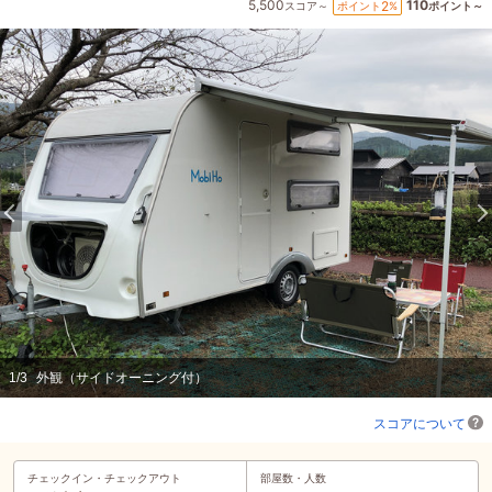
5,500
110
2
ポイント
%
スコア～
ポイント～
1
/
3
外観（サイドオーニング付）
スコアについて
チェックイン・
チェックアウト
部屋数・人数