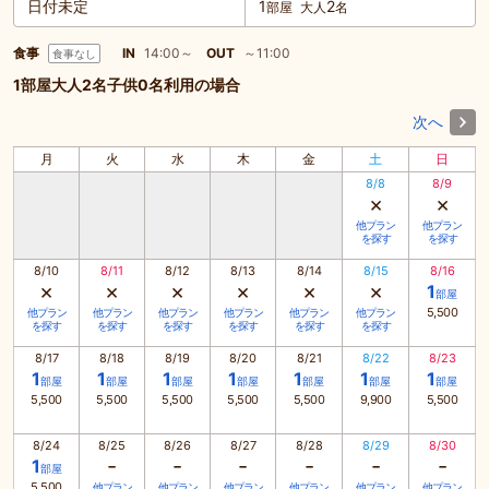
日付未定
1
2
部屋
大人
名
食事
IN
14:00～
OUT
～11:00
食事なし
1部屋大人2名子供0名利用の場合
次へ
月
火
水
木
金
土
日
8/8
8/9
×
×
他プラン
他プラン
を探す
を探す
8/10
8/11
8/12
8/13
8/14
8/15
8/16
×
×
×
×
×
×
1
部屋
5,500
他プラン
他プラン
他プラン
他プラン
他プラン
他プラン
を探す
を探す
を探す
を探す
を探す
を探す
8/17
8/18
8/19
8/20
8/21
8/22
8/23
1
1
1
1
1
1
1
部屋
部屋
部屋
部屋
部屋
部屋
部屋
5,500
5,500
5,500
5,500
5,500
9,900
5,500
8/24
8/25
8/26
8/27
8/28
8/29
8/30
-
-
-
-
-
-
1
部屋
5,500
他プラン
他プラン
他プラン
他プラン
他プラン
他プラン