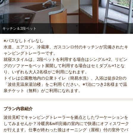
キッチン＆2段ベット
部屋詳細
※バスなしトイレなし
キッチン＆2段ベット
水道、エアコン、冷蔵庫、ガスコンロ付のキッチンが完備されたキ
ャンピングトレーラーです。
就寝スタイルは、2段ベットを利用する場合はシングル×2、リビン
グのソファーをベット展開して利用する場合はセミダブル×1とな
り、いずれも大人2名様がご利用になれます。
トイレは公園敷地内の公衆トイレ（簡易水洗）、入浴は徒歩2分の
「波佐見温泉湯治楼」をご利用ください。※1泊につき2名様まで温
泉チケット（無料）がご利用になれます。
プラン内容紹介
波佐見町でキャンピングトレーラーを拠点としたワーケーションを
してみませんか？冷暖房&wifi完備の室内にで快適にオフィスワーク
が行えます。仕事が終わった後はオーニング（屋根）付の室外でバ