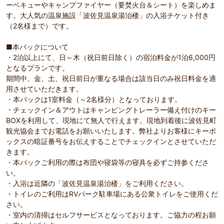
ーベキューやキャンプファイヤー（要焚火台＆シート）を楽しめま
す。大人気の温泉施設「波佐見温泉湯治楼」の入浴チケット付き
（2名様まで）です。
■本パックについて
・2泊以上にて、日～木（祝日前日除く）の宿泊料金が1泊6,000円
となるプランです。
期間中、金、土、祝日前日が重なる場合は該当日のみ祝日料金を適
用させていただきます。
・本パックは1室料金（～2名様分）となっております。
・チェックイン＆アウトはキャンピングトレーラー備え付けのキー
BOXを利用して、現地にて無人で行えます。現地到着後に波佐見町
観光協会までお電話をお願いいたします。弊社よりお客様にキーボ
ックスの暗証番号をお伝えすることでチェックインとさせていただ
きます。
・本パックご利用の際は布団や寝袋等の寝具を必ずご持参くださ
い。
・入浴は近隣の「波佐見温泉湯治楼」をご利用ください。
・トイレのご利用はRVパーク駐車場にある公衆トイレをご使用くだ
さい。
・室内の清掃はセルフサービスとなっております。ご協力の程お願