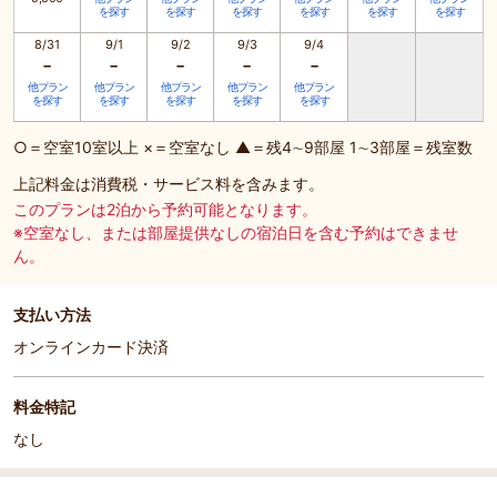
を探す
を探す
を探す
を探す
を探す
を探す
8/31
9/1
9/2
9/3
9/4
-
-
-
-
-
他プラン
他プラン
他プラン
他プラン
他プラン
を探す
を探す
を探す
を探す
を探す
○＝空室10室以上 ×＝空室なし ▲＝残4∼9部屋 1∼3部屋＝残室数
上記料金は消費税・サービス料を含みます。
このプランは2泊から予約可能となります。
※空室なし、または部屋提供なしの宿泊日を含む予約はできませ
ん。
支払い方法
オンラインカード決済
料金特記
なし