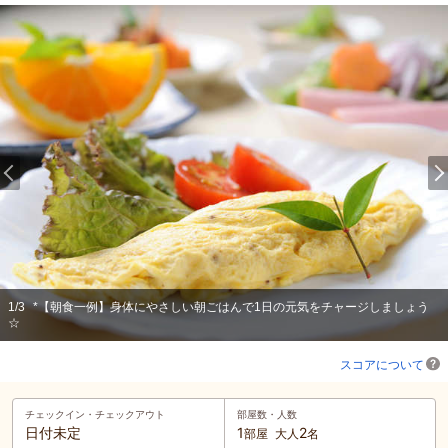
1
/
3
*【朝食一例】身体にやさしい朝ごはんで1日の元気をチャージしましょう
☆
スコアについて
チェックイン・
チェックアウト
部屋数・人数
日付未定
1
2
部屋
大人
名