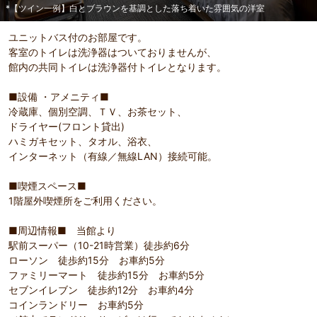
*【ツイン一例】白とブラウンを基調とした落ち着いた雰囲気の洋室
ユニットバス付のお部屋です。
客室のトイレは洗浄器はついておりませんが、
館内の共同トイレは洗浄器付トイレとなります。
■設備 ・アメニティ■
部屋詳細
冷蔵庫、個別空調、ＴＶ、お茶セット、
*【ツイン一例】白とブラウンを基調とした落ち着いた雰
ドライヤー(フロント貸出)
囲気の洋室
ハミガキセット、タオル、浴衣、
インターネット（有線／無線LAN）接続可能。
■喫煙スペース■
1階屋外喫煙所をご利用ください。
■周辺情報■ 当館より
駅前スーパー（10-21時営業）徒歩約6分
ローソン 徒歩約15分 お車約5分
ファミリーマート 徒歩約15分 お車約5分
セブンイレブン 徒歩約12分 お車約4分
コインランドリー お車約5分