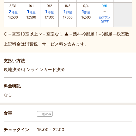
8/31
9/1
9/2
9/3
9/4
9/5
-
2
1
1
1
1
部屋
部屋
部屋
部屋
部屋
17,500
17,500
17,500
17,500
17,500
他プラン
を探す
○＝空室10室以上 ×＝空室なし ▲＝残4∼9部屋 1∼3部屋＝残室数
上記料金は消費税・サービス料を含みます。
支払い方法
現地決済/オンラインカード決済
料金特記
なし
食事
朝のみ
チェックイン
15:00～22:00