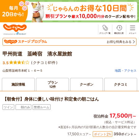
じゃらん
お得な特典をみる
甲州街道 韮崎宿 清水屋旅館
(
クチコミ61件
)
3.5
山梨県韮崎市本町１－６ー５
地図・アクセス
プラン
施設情報
クーポン
クチコミ
12件
【朝食付】身体に優しい味付け 和定食の朝ごはん
ツイン
朝のみ
禁煙ルーム
17,500
円～
宿泊料金
（税込・サービス料込）
※直近6ヶ月以内の1泊1部屋の人数分の合計最安料金です
17,500
350
2
ポイント
%
スコア～
ポイント～