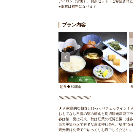
アイロン（貸出）、お茶セット（ご希望され
※浴衣は有料になります
プラン内容
0畳◆バストイレなし
朝食◆和朝食
///////////////////////////
★☆家庭的な朝食とゆっくりチェックイン！
おもてなし自慢の宿の朝食と周辺観光堪能プ
春は桜、夏は花火、秋は紅葉の桜淵公園（徒歩
巨大手筒花火で有名な富永神社祭礼（徒歩15
観光後は丸登でごゆっくりお過ごしください