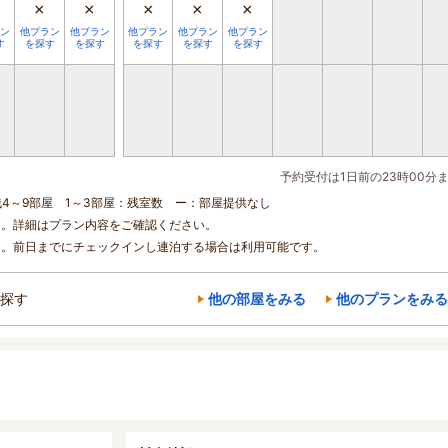
×
×
×
×
×
ン
他プラン
他プラン
他プラン
他プラン
他プラン
す
を探す
を探す
を探す
を探す
を探す
予約受付は1日前の23時00分
残4～9部屋 1～3部屋：残室数 ー：部屋提供なし
す。詳細はプラン内容をご確認ください。
ん。前日までにチェックインし連泊する場合は利用可能です。
探す
他の部屋をみる
他のプランをみる