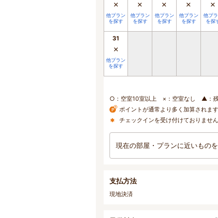
×
×
×
×
×
他プラン
他プラン
他プラン
他プラン
他プラ
を探す
を探す
を探す
を探す
を探
31
×
他プラン
を探す
○：空室10室以上 ×：空室なし ▲：
ポイントが通常より多く加算されま
チェックインを受け付けておりませ
現在の部屋・プランに近いものを
支払方法
現地決済