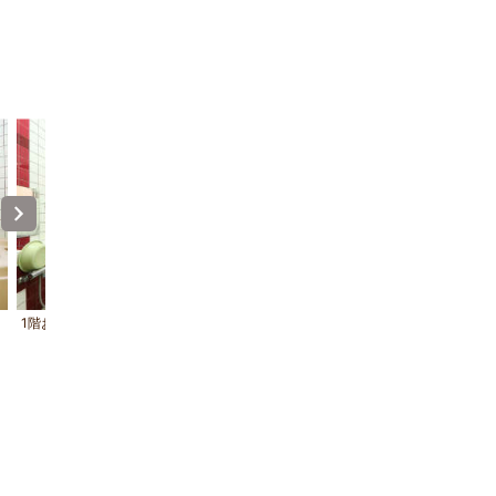
1階お風呂
館内