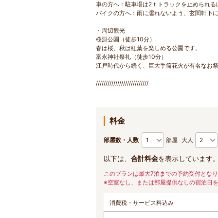
車の方へ：駐車場は2ｔトラックを止められる
バイクの方へ：雨に濡れないよう、玄関軒下
・周辺観光
桜淵公園（徒歩10分）
春は桜、秋は紅葉を楽しめる公園です。
富永神社祭礼（徒歩10分）
江戸時代から続く、巨大手筒花火が有名なお祭
///////////////////////////
料金
部屋数・人数
部屋
大人
以下は、
合計料金
を表示しています
このプランは最大7泊までの予約受付とな
※空室なし、または部屋提供なしの宿泊日
消費税・サービス料込み