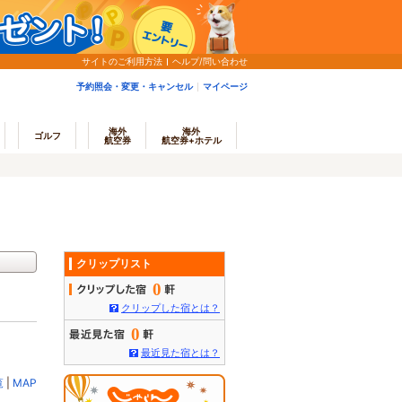
サイトのご利用方法
ヘルプ/問い合わせ
予約照会・変更・キャンセル
マイページ
海外
海外
ゴルフ
航空券
航空券+ホテル
クリップリスト
0
クリップした宿とは？
0
最近見た宿とは？
覧
|
MAP