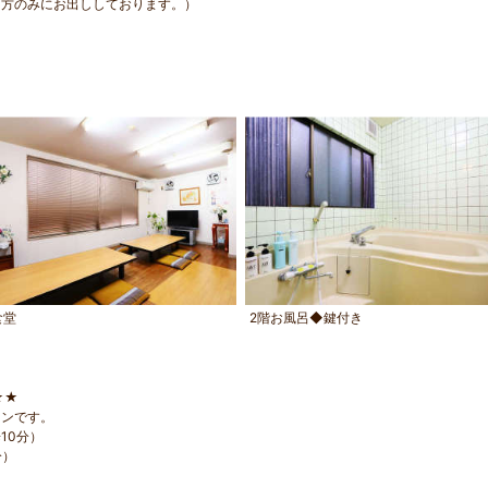
た方のみにお出ししております。）
食堂
2階お風呂◆鍵付き
☆★
ランです。
10分）
分）
。