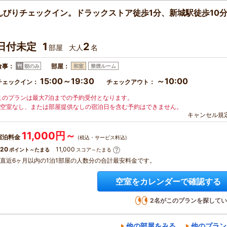
びりチェックイン。ドラックストア徒歩1分、新城駅徒歩10
日付未定
1
2
部屋
大人
名
食事：
部屋：
朝のみ
和室
禁煙ルーム
15:00～19:30
～10:00
チェックイン：
チェックアウト：
このプランは最大7泊までの予約受付となります。
※空室なし、または部屋提供なしの宿泊日を含む予約はできません。
キャンセル規
11,000円～
宿泊料金
(税込・サービス料込)
20
11,000
ポイント～たまる
スコア～たまる
※直近6ヶ月以内の1泊1部屋の人数分の合計最安料金です。
空室をカレンダーで確認する
2
名がこのプランを探してい
他の部屋をみる
他のプラン