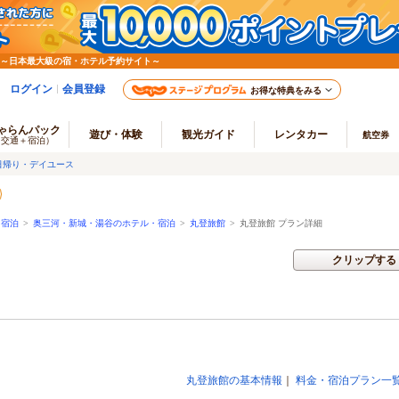
 ～日本最大級の宿・ホテル予約サイト～
ログイン
会員登録
お得な特典をみる
ゃらんパック
遊び・体験
観光ガイド
レンタカー
航空券
（交通＋宿泊）
日帰り・デイユース
・宿泊
>
奥三河・新城・湯谷のホテル・宿泊
>
丸登旅館
>
丸登旅館 プラン詳細
クリップする
丸登旅館の基本情報
｜
料金・宿泊プラン一