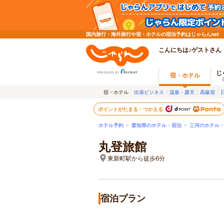
国内旅行・海外旅行や宿・ホテルの宿泊予約はじゃらんnet
こんにちは♪ゲストさん
じ
宿・ホテル
宿・ホテル
出張ビジネス
温泉・露天
高級宿
ポイントがたまる・つかえる
ホテル予約
>
愛知県のホテル・宿泊
>
三河のホテル
丸登旅館
東新町駅から徒歩6分
宿泊プラン