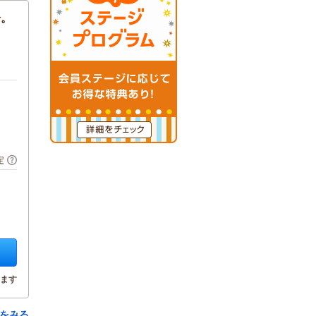
分。
定
ます
をみる