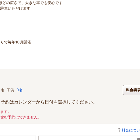
ほどの広さで、大きな車でも安心です
に駐車いただけます
りで毎年10月開催
名
子供
0名
料金再
。予約はカレンダーから日付を選択してください。
ります。
を含む予約はできません。
料金につ