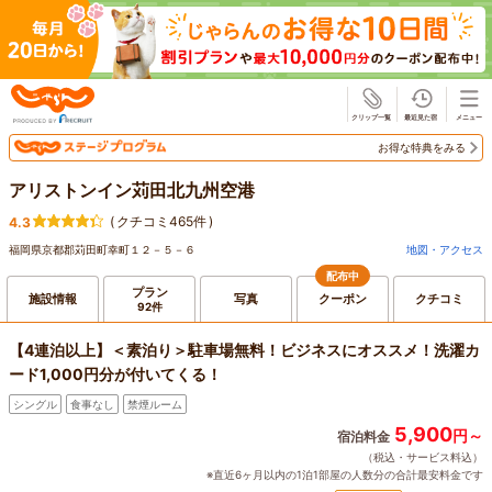
じゃらん
お得な特典をみる
アリストンイン苅田北九州空港
(
クチコミ465件
)
4.3
福岡県京都郡苅田町幸町１２－５－６
地図・アクセス
配布中
プラン
施設情報
写真
クーポン
クチコミ
92件
【4連泊以上】＜素泊り＞駐車場無料！ビジネスにオススメ！洗濯カ
ード1,000円分が付いてくる！
シングル
食事なし
禁煙ルーム
5,900
円～
宿泊料金
（税込・サービス料込）
※直近6ヶ月以内の1泊1部屋の人数分の合計最安料金です