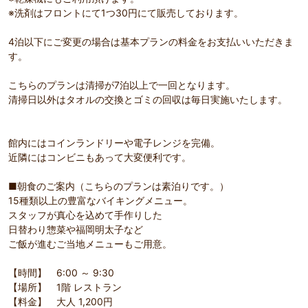
※洗剤はフロントにて1つ30円にて販売しております。
4泊以下にご変更の場合は基本プランの料金をお支払いいただきま
す。
こちらのプランは清掃が7泊以上で一回となります。
清掃日以外はタオルの交換とゴミの回収は毎日実施いたします。
館内にはコインランドリーや電子レンジを完備。
近隣にはコンビニもあって大変便利です。
■朝食のご案内（こちらのプランは素泊りです。）
15種類以上の豊富なバイキングメニュー。
スタッフが真心を込めて手作りした
日替わり惣菜や福岡明太子など
ご飯が進むご当地メニューもご用意。
【時間】 6:00 ～ 9:30
【場所】 1階 レストラン
【料金】 大人 1,200円