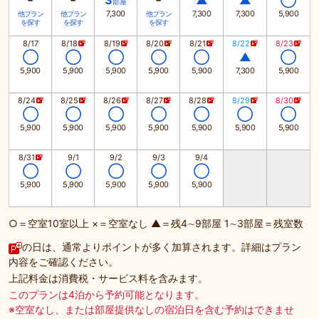
-
-
-
3
▲
▲
◯
部屋
7,300
7,300
7,300
5,900
他プラン
他プラン
他プラン
を探す
を探す
を探す
8/17
8/18
8/19
8/20
8/21
8/22
8/23
◯
◯
◯
◯
◯
▲
◯
5,900
5,900
5,900
5,900
5,900
7,300
5,900
8/24
8/25
8/26
8/27
8/28
8/29
8/30
◯
◯
◯
◯
◯
◯
◯
5,900
5,900
5,900
5,900
5,900
5,900
5,900
8/31
9/1
9/2
9/3
9/4
◯
◯
◯
◯
◯
5,900
5,900
5,900
5,900
5,900
○＝空室10室以上 ×＝空室なし ▲＝残4∼9部屋 1∼3部屋＝残室数
の日は、通常よりポイントが多く加算されます。詳細はプラン
内容をご確認ください。
上記料金は消費税・サービス料を含みます。
このプランは4泊から予約可能となります。
※空室なし、または部屋提供なしの宿泊日を含む予約はできませ