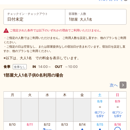
チェックイン・
チェックアウト
部屋数・人数
日付未定
1
1
部屋
大人
名
ご指定された条件では以下のいずれかの理由でご利用いただけません。
・ご指定の人数ではご利用いただけません。 ご利用人数を設定し直すか、他のプランをご利用
ください。
・ご指定の日は空室なし、または部屋提供なしの宿泊日が含まれています。宿泊日を設定し直
すか、他のプランをご利用ください。
※以下は、大人1名 での料金を表示しています。
食事
IN
14:00～
OUT
～10:00
食事なし
1部屋大人1名子供0名利用の場合
次へ
月
火
水
木
金
土
日
8/8
8/9
-
-
他プラン
他プラン
を探す
を探す
8/10
8/11
8/12
8/13
8/14
8/15
8/16