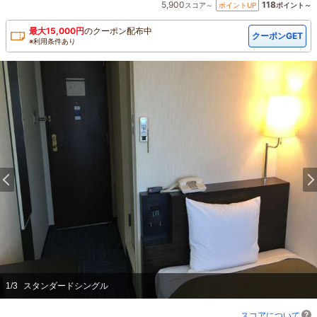
5,900
118
ポイントUP
スコア～
ポイント～
最大
15,000
円
の
クーポン配布中
クーポンGET
※利用条件あり
1
/
3
スタンダードシングル
スコアについて