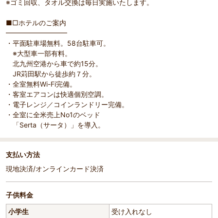
※ゴミ回収、タオル交換は毎日実施いたします。
■□ホテルのご案内
━━━━━━━━━
・平面駐車場無料。58台駐車可。
※大型車一部有料。
北九州空港から車で約15分。
JR苅田駅から徒歩約７分。
・全室無料Wi-Fi完備。
・客室エアコンは快適個別空調。
・電子レンジ／コインランドリー完備。
・全室に全米売上No1のベッド
「Serta（サータ）」を導入。
支払い方法
現地決済/オンラインカード決済
子供料金
小学生
受け入れなし