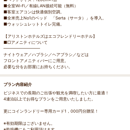
■全室Wi-Fi／有線LAN接続可能（無料）
■客室エアコンは快適個別空調。
■全米売上No1のベッド 「Serta（サータ）」を導入。
■ウォッシュレットトイレ完備。
【アリストンホテルズはエコフレンドリーホテル】
■□アメニティについて
━━━━━━━━━
ナイトウェア／ハブラシ／ヘアブラシ／などは
フロントアメニティバーにご用意。
必要な分をお部屋にお持ちください。
プラン内容紹介
ビジネスでの長期のご出張や観光を満喫したい方に最適！
4連泊以上でお得なプランをご用意いたしました。
更にコインランドリー専用カード1，000円分贈呈！
※有効期限はございません。
※乾燥機にもご利用頂けます。