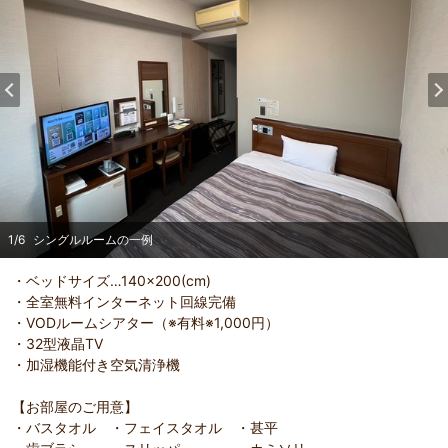
1
/
6
シングルルームの一例
・ベッドサイズ…140×200(cm)
・全室無料インターネット回線完備
・VODルームシアター（※有料※1,000円）
部屋詳細
（
1
/
6
）
・32型液晶TV
Pr
Ne
シングルルームの一例
シング
・加湿機能付き空気清浄機
evi
xt
ou
【お部屋のご用意】
s
・バスタオル ・フェイスタオル ・甚平