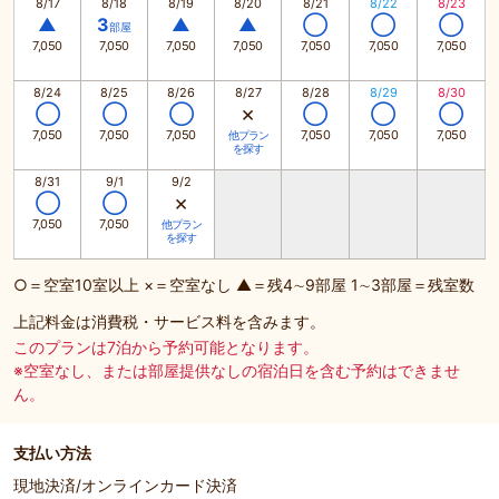
8/17
8/18
8/19
8/20
8/21
8/22
8/23
▲
3
▲
▲
◯
◯
◯
部屋
7,050
7,050
7,050
7,050
7,050
7,050
7,050
8/24
8/25
8/26
8/27
8/28
8/29
8/30
×
◯
◯
◯
◯
◯
◯
7,050
7,050
7,050
7,050
7,050
7,050
他プラン
を探す
8/31
9/1
9/2
×
◯
◯
7,050
7,050
他プラン
を探す
○＝空室10室以上 ×＝空室なし ▲＝残4∼9部屋 1∼3部屋＝残室数
上記料金は消費税・サービス料を含みます。
このプランは7泊から予約可能となります。
※空室なし、または部屋提供なしの宿泊日を含む予約はできませ
ん。
支払い方法
現地決済/オンラインカード決済