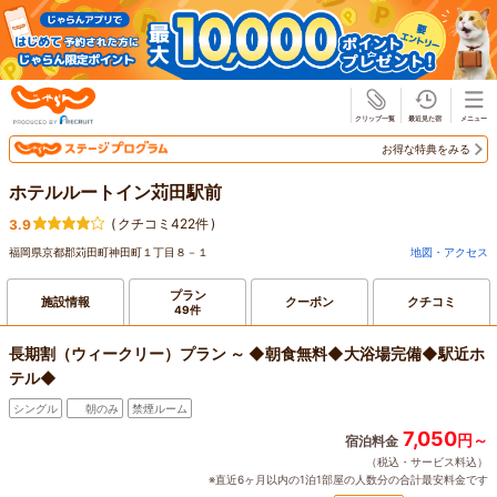
じゃらん
お得な特典をみる
ホテルルートイン苅田駅前
(
クチコミ422件
)
3.9
福岡県京都郡苅田町神田町１丁目８－１
地図・アクセス
プラン
施設情報
クーポン
クチコミ
49件
長期割（ウィークリー）プラン ～ ◆朝食無料◆大浴場完備◆駅近ホ
テル◆
シングル
朝のみ
禁煙ルーム
7,050
円～
宿泊料金
（税込・サービス料込）
※直近6ヶ月以内の1泊1部屋の人数分の合計最安料金です