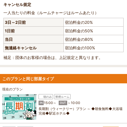
キャンセル規定
一人当たりの料金（ルームチャージはルームあたり）
3日～2日前
宿泊料金の20%
1日前
宿泊料金の50%
当日
宿泊料金の80%
無連絡キャンセル
宿泊料金の100%
補足：団体のお客様の場合は、上記規定と異なります。
このプランと同じ部屋タイプ
現在のプラン
朝のみ
禁煙ルーム
15:00～
～10:00
IN
OUT
長期割（ウィークリー）プラン ～ ◆朝食無料◆大浴場
完備◆駅近ホテル◆