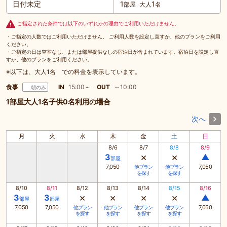
日付未定
1
1
部屋
大人
名
ご指定された条件では以下のいずれかの理由でご利用いただけません。
・ご指定の人数ではご利用いただけません。 ご利用人数を設定し直すか、他のプランをご利用
ください。
・ご指定の日は空室なし、または部屋提供なしの宿泊日が含まれています。宿泊日を設定し直
すか、他のプランをご利用ください。
※以下は、大人1名 での料金を表示しています。
食事
IN
15:00～
OUT
～10:00
朝のみ
1部屋大人1名子供0名利用の場合
次へ
月
火
水
木
金
土
日
8/6
8/7
8/8
8/9
×
×
3
▲
部屋
7,050
7,050
他プラン
他プラン
を探す
を探す
8/10
8/11
8/12
8/13
8/14
8/15
8/16
×
×
×
×
3
3
▲
部屋
部屋
7,050
7,050
7,050
他プラン
他プラン
他プラン
他プラン
を探す
を探す
を探す
を探す