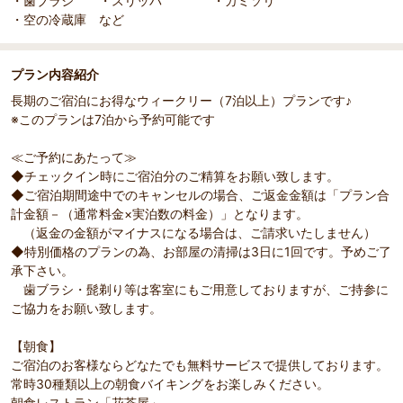
・歯ブラシ ・スリッパ ・カミソリ
・空の冷蔵庫 など
プラン内容紹介
長期のご宿泊にお得なウィークリー（7泊以上）プランです♪
※このプランは7泊から予約可能です
≪ご予約にあたって≫
◆チェックイン時にご宿泊分のご精算をお願い致します。
◆ご宿泊期間途中でのキャンセルの場合、ご返金金額は「プラン合
計金額－（通常料金×実泊数の料金）」となります。
（返金の金額がマイナスになる場合は、ご請求いたしません）
◆特別価格のプランの為、お部屋の清掃は3日に1回です。予めご了
承下さい。
歯ブラシ・髭剃り等は客室にもご用意しておりますが、ご持参に
ご協力をお願い致します。
【朝食】
ご宿泊のお客様ならどなたでも無料サービスで提供しております。
常時30種類以上の朝食バイキングをお楽しみください。
朝食レストラン「花茶屋」