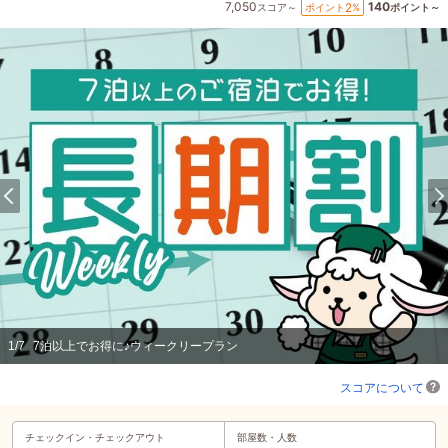
7,050
140
2
ポイント
%
スコア～
ポイント～
1
/
7
7泊以上でお得に♪ウィークリープラン
スコアについて
チェックイン・
チェックアウト
部屋数・人数