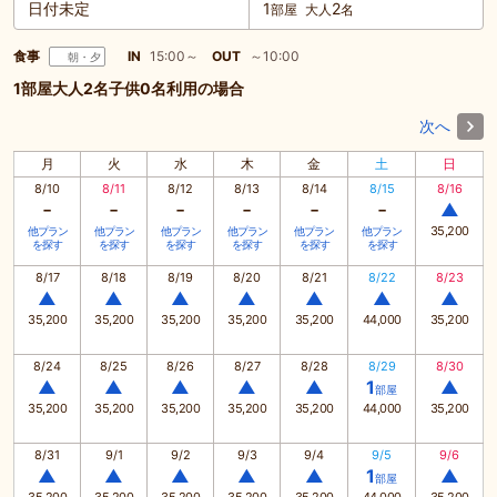
日付未定
1
2
部屋
大人
名
食事
IN
15:00～
OUT
～10:00
朝・夕
1部屋大人2名子供0名利用の場合
次へ
月
火
水
木
金
土
日
8/10
8/11
8/12
8/13
8/14
8/15
8/16
-
-
-
-
-
-
▲
35,200
他プラン
他プラン
他プラン
他プラン
他プラン
他プラン
を探す
を探す
を探す
を探す
を探す
を探す
8/17
8/18
8/19
8/20
8/21
8/22
8/23
▲
▲
▲
▲
▲
▲
▲
35,200
35,200
35,200
35,200
35,200
44,000
35,200
8/24
8/25
8/26
8/27
8/28
8/29
8/30
▲
▲
▲
▲
▲
1
▲
部屋
35,200
35,200
35,200
35,200
35,200
44,000
35,200
8/31
9/1
9/2
9/3
9/4
9/5
9/6
▲
▲
▲
▲
▲
1
▲
部屋