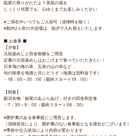
硫黄の香りがただよう美肌の湯を
じっくり何度でも、心ゆくまでお楽しみください
※ご滞在中いつでもご入浴可（清掃時を除く）
※館内2ヵ所の大浴場は、朝夕で入れ替えいたします
■ お食事 ■
【夕食】
元祖釜めしと田舎御膳をご用意
定番の元祖釜めしはおこげまで食べていただきたい！
日本海の海の幸、五泉の山の幸など
旬の味覚を地酒と共にどうぞ（地酒は別料金です）
・18：00～20：00（最終スタート19：00）
【朝食】
新潟名物「栃尾のあぶらあげ」付きの田舎和定食
・7：30～9：00（最終スタート08：30）
※囲炉裏のある食事処にご用意します。
（混雑状況により、囲炉裏のない食事処となる場合がございます）
※季節や仕入状況により内容が変わります