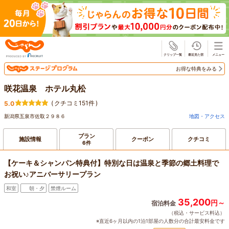
じゃらん
お得な特典をみる
咲花温泉 ホテル丸松
(
クチコミ151件
)
5.0
新潟県五泉市佐取２９８６
地図・アクセス
プラン
施設情報
クーポン
クチコミ
6件
【ケーキ＆シャンパン特典付】特別な日は温泉と季節の郷土料理で
お祝い♪アニバーサリープラン
和室
朝・夕
禁煙ルーム
35,200
円～
宿泊料金
（税込・サービス料込）
※直近6ヶ月以内の1泊1部屋の人数分の合計最安料金です