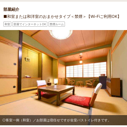
部屋紹介
■和室または和洋室のおまかせタイプ＜禁煙＞【Wi-Fiご利用OK】
和室
部屋でインターネットOK
禁煙ルーム
◎客室一例（和室）／お部屋は宿任せですが全室バストイレ付きです。