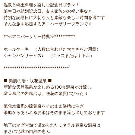
温泉と郷土料理を楽しむ記念日プラン！
誕生日や結婚記念日、友人家族のお祝い事など、
特別な記念日に大切な人と素敵な楽しい時間を過ごす！
そんな旅を応援するアニバーサリープランです
**≪アニバーサリー特典≫**********
ホールケーキ （人数に合わせた大きさをご用意）
シャンパンサービス♪ （グラスまたはボトル）
*******************************
■ 美肌の湯・咲花温泉 ■
新鮮な天然温泉が楽しめる100％源泉かけ流し
露天風呂の岩風呂は、咲花の泉質にぴったり
硫化水素系の硫黄泉をそのまま浴槽に注ぎ
湯船からあふれるお湯はそのまま流し出しております
地下のマグマ熱で温められたミネラル豊富な温泉は
まさに地球の自然の恵み