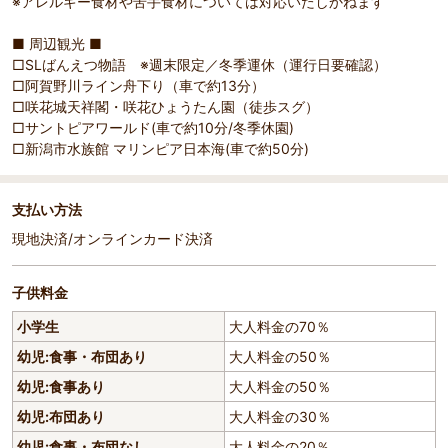
※アレルギー食材や苦手食材については対応いたしかねます
■ 周辺観光 ■
□SLばんえつ物語 ※週末限定／冬季運休（運行日要確認）
□阿賀野川ライン舟下り（車で約13分）
□咲花城天祥閣・咲花ひょうたん園（徒歩スグ）
□サントピアワールド(車で約10分/冬季休園)
□新潟市水族館 マリンピア日本海(車で約50分)
支払い方法
現地決済/オンラインカード決済
子供料金
小学生
大人料金の70％
幼児:食事・布団あり
大人料金の50％
幼児:食事あり
大人料金の50％
幼児:布団あり
大人料金の30％
幼児:食事・布団なし
大人料金の20％