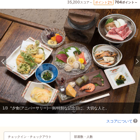
35,200
704
2
ポイント
%
スコア～
ポイント～
1
/
3
*夕食(アニバーサリー)一例/特別な記念日に、大切な人と。
スコアについて
チェックイン・
チェックアウト
部屋数・人数