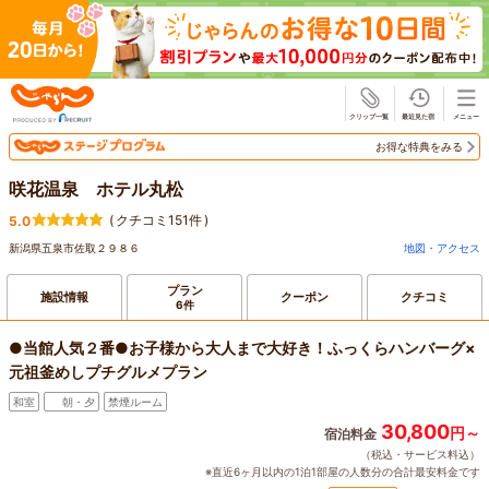
じゃらん
お得な特典をみる
咲花温泉 ホテル丸松
(
クチコミ151件
)
5.0
新潟県五泉市佐取２９８６
地図・アクセス
プラン
施設情報
クーポン
クチコミ
6件
●当館人気２番●お子様から大人まで大好き！ふっくらハンバーグ×
元祖釜めしプチグルメプラン
和室
朝・夕
禁煙ルーム
30,800
円～
宿泊料金
（税込・サービス料込）
※直近6ヶ月以内の1泊1部屋の人数分の合計最安料金です