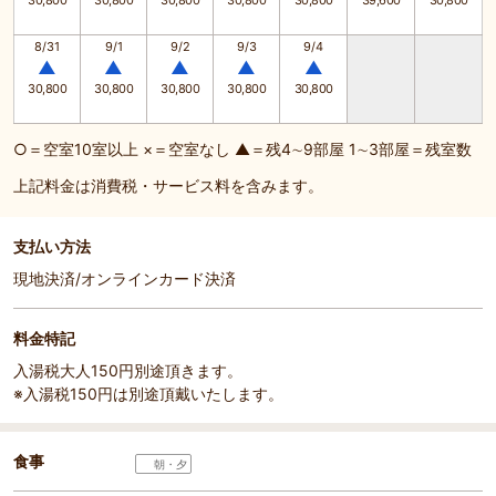
30,800
30,800
30,800
30,800
30,800
39,600
30,800
8/31
9/1
9/2
9/3
9/4
▲
▲
▲
▲
▲
30,800
30,800
30,800
30,800
30,800
○＝空室10室以上 ×＝空室なし ▲＝残4∼9部屋 1∼3部屋＝残室数
上記料金は消費税・サービス料を含みます。
支払い方法
現地決済/オンラインカード決済
料金特記
入湯税大人150円別途頂きます。
※入湯税150円は別途頂戴いたします。
食事
朝・夕