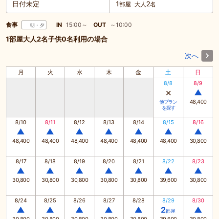
日付未定
1
2
部屋
大人
名
食事
IN
15:00～
OUT
～10:00
朝・夕
1部屋大人2名子供0名利用の場合
次へ
月
火
水
木
金
土
日
8/8
8/9
×
▲
48,400
他プラン
を探す
8/10
8/11
8/12
8/13
8/14
8/15
8/16
▲
▲
▲
▲
▲
▲
▲
48,400
48,400
48,400
48,400
48,400
48,400
30,800
8/17
8/18
8/19
8/20
8/21
8/22
8/23
▲
▲
▲
▲
▲
▲
▲
30,800
30,800
30,800
30,800
30,800
39,600
30,800
8/24
8/25
8/26
8/27
8/28
8/29
8/30
▲
▲
▲
▲
▲
2
▲
部屋