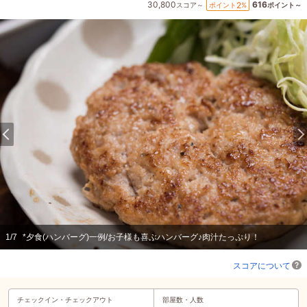
30,800
616
2
ポイント
%
スコア～
ポイント～
1
/
7
*夕食(ハンバーグ)一例/お子様も喜ぶハンバーグ♪肉汁たっぷり！
スコアについて
チェックイン・
チェックアウト
部屋数・人数