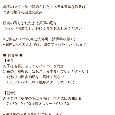
地下のマグマ熱で温められたミネラル豊富な温泉は
まさに地球の自然の恵み
硫黄の香りがただよう美肌の湯を
じっくり何度でも、心ゆくまでお楽しみください
※ご滞在中いつでもご入浴可（清掃時を除く）
※館内2ヵ所の大浴場は、朝夕で入れ替えいたします
■ お食事 ■
【夕食】
お子様も喜ぶふっくらハンバーグ付き！
定番の元祖釜めしはおこげまで食べていただきたい！
こだわりの田舎御膳をご賞味ください
・18：00～20：00（最終スタート19：00）
【朝食】
新潟名物「栃尾のあぶらあげ」付きの田舎和定食
・7：30～9：00（最終スタート08：30）
※囲炉裏のある食事処にご用意します。