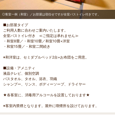
◎客室一例（和室）／お部屋は宿任せですが全室バストイレ付きです。
■お部屋タイプ
ご利用人数に合わせご案内いたします。
全室バストイレ付き ≪ご指定は承れません≫
・和室8畳／・和室10畳／和室10畳+洋室
・和室15畳／・和室二間続き
※和洋室は、セミダブルベッド2台+お布団をご用意。
■設備・アメニティ
部屋詳細
液晶テレビ、個別空調
◎客室一例（和室）／お部屋は宿任せですが全室バスト
バスタオル、タオル、浴衣、羽織
イレ付きです。
シャンプー、リンス、ボディーソープ、ドライヤー
★各客室に、消毒用アルコールを設置しております★
※客室内禁煙となります。屋外に喫煙所を設けております。