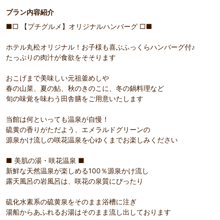
プラン内容紹介
■□ 【プチグルメ】オリジナルハンバーグ □■
ホテル丸松オリジナル！お子様も喜ぶふっくらハンバーグ付♪
たっぷりの肉汁が食欲をそそります
おこげまで美味しい元祖釜めしや
春の山菜、夏の鮎、秋のきのこに、冬の鍋料理など
旬の味覚を味わう田舎膳をご用意いたします
当館は何といっても温泉が自慢！
硫黄の香りがただよう、エメラルドグリーンの
源泉かけ流しの咲花温泉を心ゆくまでお楽しみください
■ 美肌の湯・咲花温泉 ■
新鮮な天然温泉が楽しめる100％源泉かけ流し
露天風呂の岩風呂は、咲花の泉質にぴったり
硫化水素系の硫黄泉をそのまま浴槽に注ぎ
湯船からあふれるお湯はそのまま流し出しております