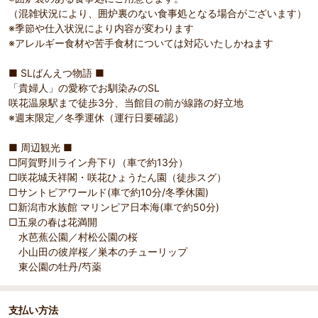
（混雑状況により、囲炉裏のない食事処となる場合がございます）
※季節や仕入状況により内容が変わります
※アレルギー食材や苦手食材については対応いたしかねます
■ SLばんえつ物語 ■
「貴婦人」の愛称でお馴染みのSL
咲花温泉駅まで徒歩3分、当館目の前が線路の好立地
※週末限定／冬季運休（運行日要確認）
■ 周辺観光 ■
□阿賀野川ライン舟下り（車で約13分）
□咲花城天祥閣・咲花ひょうたん園（徒歩スグ）
□サントピアワールド(車で約10分/冬季休園)
□新潟市水族館 マリンピア日本海(車で約50分)
□五泉の春は花満開
水芭蕉公園／村松公園の桜
小山田の彼岸桜／巣本のチューリップ
東公園の牡丹/芍薬
支払い方法