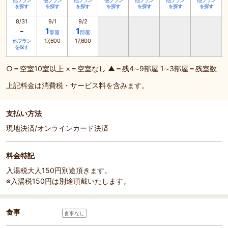
他プラン
他プラン
他プラン
他プラン
他プラン
他プラン
他プラン
を探す
を探す
を探す
を探す
を探す
を探す
を探す
8/31
9/1
9/2
-
1
1
部屋
部屋
17,600
17,600
他プラン
を探す
○＝空室10室以上 ×＝空室なし ▲＝残4∼9部屋 1∼3部屋＝残室数
上記料金は消費税・サービス料を含みます。
支払い方法
現地決済/オンラインカード決済
料金特記
入湯税大人150円別途頂きます。
※入湯税150円は別途頂戴いたします。
食事
食事なし