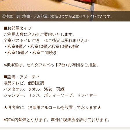
◎客室一例（和室）／お部屋は宿任せですが全室バストイレ付きです。
■お部屋タイプ
ご利用人数に合わせご案内いたします。
全室バストイレ付き ≪ご指定は承れません≫
部屋詳細
・和室8畳／・和室10畳／和室10畳+洋室
◎客室一例（和室）／お部屋は宿任せですが全室バスト
・和室15畳／・和室二間続き
イレ付きです。
※和洋室は、セミダブルベッド2台+お布団をご用意。
■設備・アメニティ
液晶テレビ、個別空調
バスタオル、タオル、浴衣、羽織
シャンプー、リンス、ボディーソープ、ドライヤー
★各客室に、消毒用アルコールを設置しております★
※客室内禁煙となります。屋外に喫煙所を設けております。