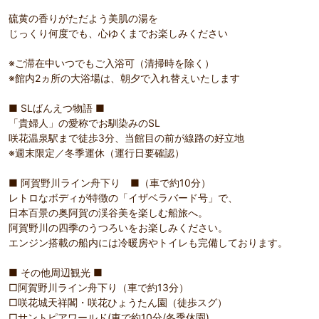
硫黄の香りがただよう美肌の湯を
じっくり何度でも、心ゆくまでお楽しみください
※ご滞在中いつでもご入浴可（清掃時を除く）
※館内2ヵ所の大浴場は、朝夕で入れ替えいたします
■ SLばんえつ物語 ■
「貴婦人」の愛称でお馴染みのSL
咲花温泉駅まで徒歩3分、当館目の前が線路の好立地
※週末限定／冬季運休（運行日要確認）
■ 阿賀野川ライン舟下り ■（車で約10分）
レトロなボディが特徴の「イザベラバード号」で、
日本百景の奥阿賀の渓谷美を楽しむ船旅へ。
阿賀野川の四季のうつろいをお楽しみください。
エンジン搭載の船内には冷暖房やトイレも完備しております。
■ その他周辺観光 ■
□阿賀野川ライン舟下り（車で約13分）
□咲花城天祥閣・咲花ひょうたん園（徒歩スグ）
□サントピアワールド(車で約10分/冬季休園)