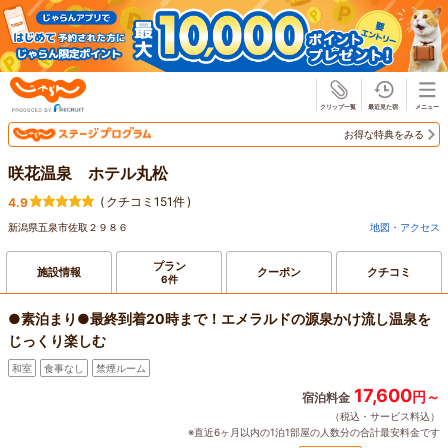
じゃらん
お得な特典をみる
咲花温泉 ホテル丸松
(
クチコミ151件
)
4.9
新潟県五泉市佐取２９８６
地図・アクセス
プラン
施設情報
クーポン
クチコミ
6件
●素泊まり●最終到着20時まで！エメラルドの源泉かけ流し温泉を
じっくり楽しむ
和室
食事なし
禁煙ルーム
17,600
円～
宿泊料金
（税込・サービス料込）
※直近6ヶ月以内の1泊1部屋の人数分の合計最安料金です