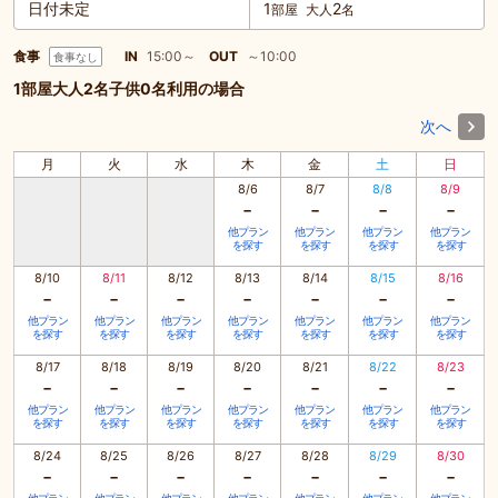
日付未定
1
2
部屋
大人
名
食事
IN
15:00～
OUT
～10:00
食事なし
1部屋大人2名子供0名利用の場合
次へ
月
火
水
木
金
土
日
8/6
8/7
8/8
8/9
-
-
-
-
他プラン
他プラン
他プラン
他プラン
を探す
を探す
を探す
を探す
8/10
8/11
8/12
8/13
8/14
8/15
8/16
-
-
-
-
-
-
-
他プラン
他プラン
他プラン
他プラン
他プラン
他プラン
他プラン
を探す
を探す
を探す
を探す
を探す
を探す
を探す
8/17
8/18
8/19
8/20
8/21
8/22
8/23
-
-
-
-
-
-
-
他プラン
他プラン
他プラン
他プラン
他プラン
他プラン
他プラン
を探す
を探す
を探す
を探す
を探す
を探す
を探す
8/24
8/25
8/26
8/27
8/28
8/29
8/30
-
-
-
-
-
-
-