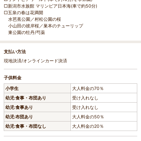
□新潟市水族館 マリンピア日本海(車で約50分)
□五泉の春は花満開
水芭蕉公園／村松公園の桜
小山田の彼岸桜／巣本のチューリップ
東公園の牡丹/芍薬
支払い方法
現地決済/オンラインカード決済
子供料金
小学生
大人料金の70％
幼児:食事・布団あり
受け入れなし
幼児:食事あり
受け入れなし
幼児:布団あり
大人料金の50％
幼児:食事・布団なし
大人料金の20％