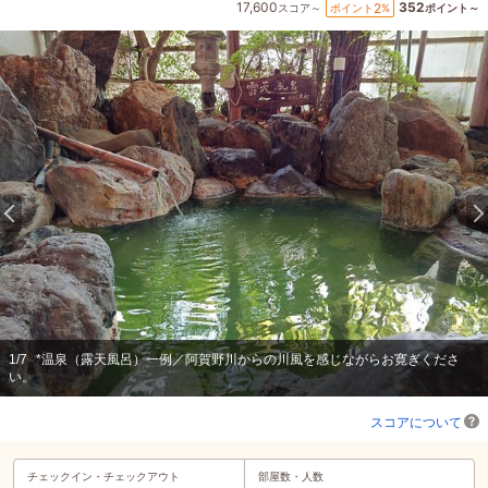
17,600
352
2
ポイント
%
スコア～
ポイント～
1
/
7
*温泉（露天風呂）一例／阿賀野川からの川風を感じながらお寛ぎくださ
い。
スコアについて
チェックイン・
チェックアウト
部屋数・人数