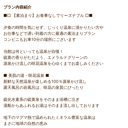
プラン内容紹介
■□ 【素泊まり】お食事なしでリーズナブル □■
夕食の時間を気にせず、じっくり温泉に浸かりたい方や
お仕事などで遅い到着の方に最適の素泊まりプラン
コンビニもお車10分の場所にございます
当館は何といっても温泉が自慢！
硫黄の香りがただよう、エメラルドグリーンの
源泉かけ流しの咲花温泉を心ゆくまでお楽しみください
■ 美肌の湯・咲花温泉 ■
新鮮な天然温泉が楽しめる100％源泉かけ流し
露天風呂の岩風呂は、咲花の泉質にぴったり
硫化水素系の硫黄泉をそのまま浴槽に注ぎ
湯船からあふれるお湯はそのまま流し出しております
地下のマグマ熱で温められたミネラル豊富な温泉は
まさに地球の自然の恵み