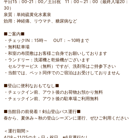
平日15：00-21：00／土日祝 11：00～21：00（最終入場20：
30）
泉質：単純硫黄化水素泉
効用：神経痛、リウマチ、糖尿病など
■ご案内■
・チェックIN：15時～ OUT：～10時まで
・無料駐車場
・和室の布団敷はお客様ご自身でお願いしております
・ランドリー：洗濯機と乾燥機がございます
セルフサービス（無料）ですが、洗剤等はご持参下さい
・当館では、ペット同伴でのご宿泊はお受けしておりません
■登山に便利なおもてなし■
・チェックイン前、アウト後のお荷物お預かり無料
・チェックイン前、アウト後の駐車場ご利用無料
■当館目の前発着！剣山登山バス運行■
春から、夏休み～秋の登山シーズンに運行、ぜひご利用ください
＜運行期間＞
4/18～11/15の土・日・祝日 ※6月運行なし