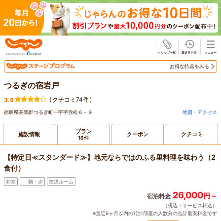
じゃらん
お得な特典をみる
つるぎの宿岩戸
(
クチコミ74件
)
3.9
徳島県美馬郡つるぎ町一宇字赤松６－９
地図・アクセス
プラン
施設情報
クーポン
クチコミ
16件
【特定日≪スタンダード≫】地元ならではのふる里料理を味わう（2
食付）
和室
朝・夕
禁煙ルーム
26,000
円～
宿泊料金
（税込・サービス料込）
※直近6ヶ月以内の1泊1部屋の人数分の合計最安料金です