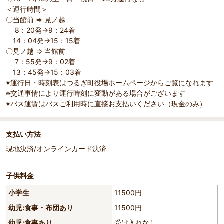
＜運行時間＞
〇当館前 ⇒ 見ノ越
8：20発→9：24着
14：04発→15：15着
〇見ノ越 ⇒ 当館前
7：55発→9：02着
13：45発→15：03着
※運行日・時刻表はつるぎ町役場ホームページからご覧になれます
※交通事情により運行時刻に変動がある場合がございます
※バス運賃はバスご利用時に直接お支払いください（現金のみ）
支払い方法
現地決済/オンラインカード決済
子供料金
小学生
11500円
幼児:食事・布団あり
11500円
幼児:食事あり
受け入れなし