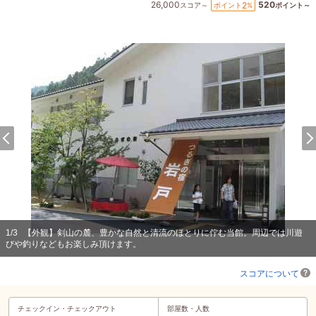
26,000
520
2
ポイント
%
スコア～
ポイント～
1
/
3
【外観】剣山の麓、豊かな自然と清流のほとりに佇む当館。周辺では川遊
びや釣りなどもお楽しみ頂けます。
スコアについて
チェックイン・
チェックアウト
部屋数・人数