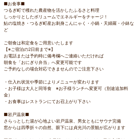
■お食事■
つるぎ町で穫れた農産物を活かしたふるさと料理
しっかりとしたボリュームでエネルギーをチャージ！
鮎の塩焼き・つるぎ町産お刺身こんにゃく・小鍋・天婦羅・小鉢な
ど
ご朝食は和定食をご用意いたします
【※ご宿泊の2日前まで※】
お電話または予約時に備考欄へご連絡いただければ
朝食を「おにぎり弁当」へ変更可能です
ご予約なしの場合対応できませんのでご注意下さい
・仕入れ状況や季節によりメニューが変わります
・お子様は大人と同等食 ※お子様ランチへ変更可（別途追加料
金）
・お食事はレストランにてお召上がり下さい
■岩戸温泉■
さらっとした湯が心地よい岩戸温泉、男女ともにサウナ完備
窓からは四季折々の自然、眼下には貞光川の景観が広がります