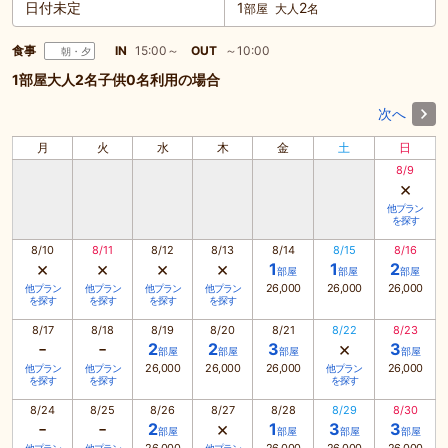
日付未定
1
2
部屋
大人
名
食事
IN
15:00～
OUT
～10:00
朝・夕
1部屋大人2名子供0名利用の場合
次へ
月
火
水
木
金
土
日
8/9
×
他プラン
を探す
8/10
8/11
8/12
8/13
8/14
8/15
8/16
×
×
×
×
1
1
2
部屋
部屋
部屋
26,000
26,000
26,000
他プラン
他プラン
他プラン
他プラン
を探す
を探す
を探す
を探す
8/17
8/18
8/19
8/20
8/21
8/22
8/23
-
-
×
2
2
3
3
部屋
部屋
部屋
部屋
26,000
26,000
26,000
26,000
他プラン
他プラン
他プラン
を探す
を探す
を探す
8/24
8/25
8/26
8/27
8/28
8/29
8/30
-
-
×
2
1
3
3
部屋
部屋
部屋
部屋