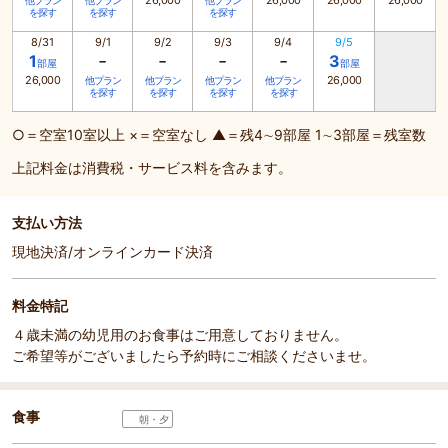
26,000
26,000
26,000
26,000
他プラン
他プラン
他プラン
を探す
を探す
を探す
8/31
9/1
9/2
9/3
9/4
9/5
-
-
-
-
1
3
部屋
部屋
26,000
26,000
他プラン
他プラン
他プラン
他プラン
を探す
を探す
を探す
を探す
○＝空室10室以上 ×＝空室なし ▲＝残4∼9部屋 1∼3部屋＝残室数
上記料金は消費税・サービス料を含みます。
支払い方法
現地決済/オンラインカード決済
料金特記
４歳未満の幼児用のお食事はご用意しておりません。
ご希望等がございましたら予約時にご相談くださいませ。
食事
朝・夕