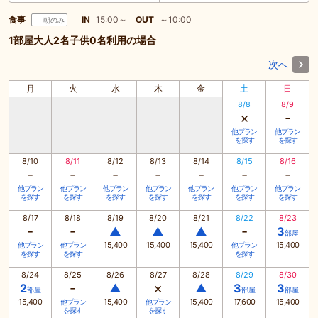
食事
IN
15:00～
OUT
～10:00
朝のみ
1部屋大人2名子供0名利用の場合
次へ
月
火
水
木
金
土
日
8/8
8/9
×
-
他プラン
他プラン
を探す
を探す
8/10
8/11
8/12
8/13
8/14
8/15
8/16
-
-
-
-
-
-
-
他プラン
他プラン
他プラン
他プラン
他プラン
他プラン
他プラン
を探す
を探す
を探す
を探す
を探す
を探す
を探す
8/17
8/18
8/19
8/20
8/21
8/22
8/23
-
-
-
▲
▲
▲
3
部屋
15,400
15,400
15,400
15,400
他プラン
他プラン
他プラン
を探す
を探す
を探す
8/24
8/25
8/26
8/27
8/28
8/29
8/30
-
×
2
▲
▲
3
3
部屋
部屋
部屋
15,400
15,400
15,400
17,600
15,400
他プラン
他プラン
を探す
を探す