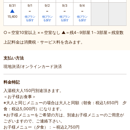
8/31
9/1
9/2
9/3
9/4
-
-
-
-
▲
15,400
他プラン
他プラン
他プラン
他プラン
を探す
を探す
を探す
を探す
○＝空室10室以上 ×＝空室なし ▲＝残4∼9部屋 1∼3部屋＝残室数
上記料金は消費税・サービス料を含みます。
支払い方法
現地決済/オンラインカード決済
料金特記
入湯税大人150円別途頂きます。
＜お子様お食事＞
※大人と同じメニューの場合は大人と同額（朝食：税込1,650円 夕
食：税込5,000円）になります。
※お子様メニューをご希望の方は、別途お子様メニューのご用意が
ございますので、ご連絡下さい。
お子様メニュー（夕食）：～税込2,750円