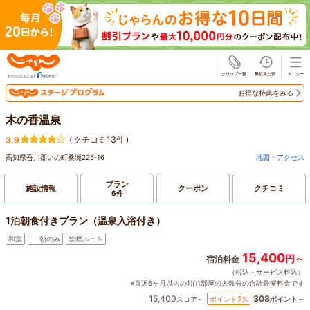
じゃらん
お得な特典をみる
木の香温泉
(
クチコミ13件
)
3.9
高知県吾川郡いの町桑瀬225‐16
地図・アクセス
プラン
施設情報
クーポン
クチコミ
6件
1泊朝食付きプラン（温泉入浴付き）
和室
朝のみ
禁煙ルーム
15,400
円～
宿泊料金
（税込・サービス料込）
※直近6ヶ月以内の1泊1部屋の人数分の合計最安料金です
15,400
308
2
ポイント
%
スコア～
ポイント～