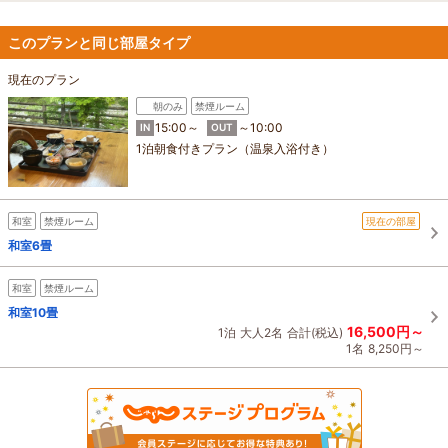
このプランと同じ部屋タイプ
現在のプラン
朝のみ
禁煙ルーム
15:00～
～10:00
IN
OUT
1泊朝食付きプラン（温泉入浴付き）
和室
禁煙ルーム
現在の部屋
和室6畳
和室
禁煙ルーム
和室10畳
16,500円～
1泊
大人2名
合計(税込)
1名
8,250円～