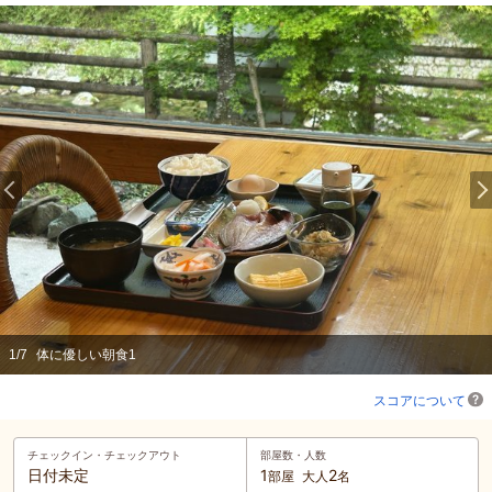
1
/
7
体に優しい朝食1
スコアについて
チェックイン・
チェックアウト
部屋数・人数
日付未定
1
2
部屋
大人
名