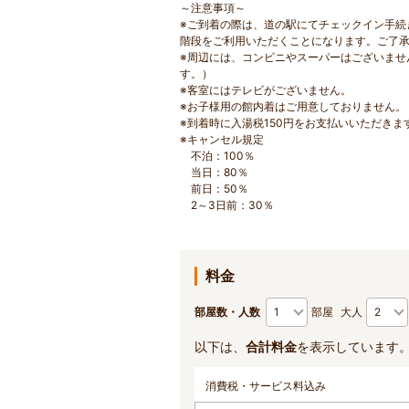
～注意事項～
※ご到着の際は、道の駅にてチェックイン手続
階段をご利用いただくことになります。ご了
※周辺には、コンビニやスーパーはございませ
す。）
※客室にはテレビがございません。
※お子様用の館内着はご用意しておりません。
※到着時に入湯税150円をお支払いいただきま
※キャンセル規定
不泊：100％
当日：80％
前日：50％
2～3日前：30％
料金
部屋数・人数
部屋
大人
以下は、
合計料金
を表示しています
消費税・サービス料込み