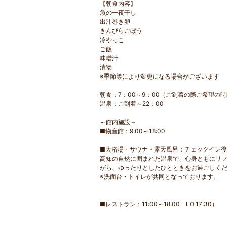
【朝食内容】
魚の一夜干し
出汁巻き卵
きんぴらごぼう
冷やっこ
ご飯
味噌汁
漬物
※季節等により変更になる場合がございます
朝食：7：00～9：00（ご到着の際ご希望
温泉：ご到着～22：00
～館内施設～
■物産館：9:00～18:00
■大浴場・サウナ・露天風呂：チェックイン後～
高知の自然に囲まれた温泉で、心身ともにリ
がら、ゆったりとしたひとときをお過ごしく
※洗面台・トイレが共同となっております。
■レストラン：11:00～18:00 LO 17:30）