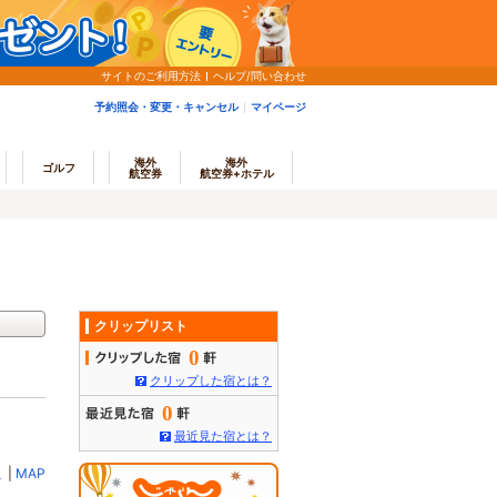
サイトのご利用方法
ヘルプ/問い合わせ
予約照会・変更・キャンセル
マイページ
海外
海外
ゴルフ
航空券
航空券+ホテル
クリップリスト
0
クリップした宿とは？
0
最近見た宿とは？
ミ
|
MAP