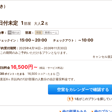
き）
日付未定
1
2
部屋
大人
名
食事：
部屋：
朝のみ
和室
禁煙ルーム
15:00～20:00
～10:00
チェックイン：
チェックアウト：
予約受付期間：
2025年4月14日～2026年11月30日
※この期間のみご予約いただけるプランとなります。
キャンセル規
16,500円～
宿泊料金
(税込・サービス料込)
30
16,500
ポイント～たまる
スコア～たまる
※直近6ヶ月以内の1泊1部屋の人数分の合計最安料金です。
空室をカレンダーで確認する
1
名がこのプランを探してい
他の部屋をみる
他のプラン