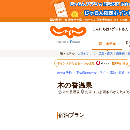
国内旅行・海外旅行や宿・ホテルの宿泊予約はじゃらんnet
こんにちは♪ゲストさん
じ
宿・ホテル
宿・ホテル
出張ビジネス
温泉・露天
高級宿
ポイントがたまる・つかえる
ホテル予約
>
高知県のホテル・宿泊
>
高知・須崎・
木の香温泉
木の香温泉
お車（いよ西条ICから約40
宿泊プラン