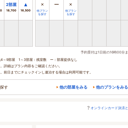
▲
×
ー
×
2
部屋
00
18,700
16,500
他プラン
他プラン
を探す
を探す
予約受付は1日前の16時00分
残4～9部屋 1～3部屋：残室数 ー：部屋提供なし
す。詳細はプラン内容をご確認ください。
ん。前日までにチェックインし連泊する場合は利用可能です。
探す
他の部屋をみる
他のプランをみる
オンラインカード決済