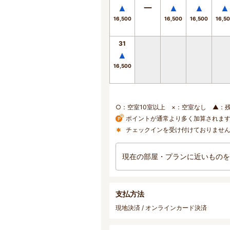
▲
ー
▲
▲
▲
16,500
16,500
16,500
16,5
31
▲
16,500
○：空室10室以上 ×：空室なし ▲：
ポイントが通常より多く加算されま
チェックインを受け付けておりませ
現在の部屋・プランに近いものを
支払方法
現地決済 / オンラインカード決済