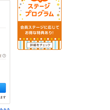
定
ます
をみる