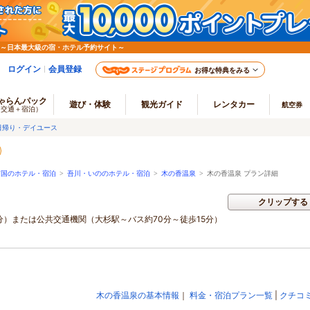
 ～日本最大級の宿・ホテル予約サイト～
ログイン
会員登録
お得な特典をみる
ゃらんパック
遊び・体験
観光ガイド
レンタカー
航空券
（交通＋宿泊）
日帰り・デイユース
南国のホテル・宿泊
>
吾川・いののホテル・宿泊
>
木の香温泉
>
木の香温泉 プラン詳細
クリップする
分）または公共交通機関（大杉駅～バス約70分～徒歩15分）
木の香温泉の基本情報
｜
料金・宿泊プラン一覧
|
クチコ