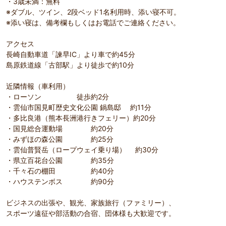
・3歳未満：無料
※ダブル、ツイン、2段ベッド1名利用時、添い寝不可。
※添い寝は、備考欄もしくはお電話でご連絡ください。
アクセス
長崎自動車道「諫早IC」より車で約45分
島原鉄道線「古部駅」より徒歩で約10分
近隣情報（車利用）
・ローソン 徒歩約2分
・雲仙市国見町歴史文化公園 鍋島邸 約11分
・多比良港（熊本長洲港行きフェリー）約20分
・国見総合運動場 約20分
・みずほの森公園 約25分
・雲仙普賢岳（ロープウェイ乗り場） 約30分
・県立百花台公園 約35分
・千々石の棚田 約40分
・ハウステンボス 約90分
ビジネスの出張や、観光、家族旅行（ファミリー）、
スポーツ遠征や部活動の合宿、団体様も大歓迎です。