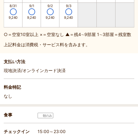
8/31
9/1
9/2
9/3
◯
◯
◯
◯
9,240
9,240
9,240
9,240
○＝空室10室以上 ×＝空室なし ▲＝残4∼9部屋 1∼3部屋＝残室数
上記料金は消費税・サービス料を含みます。
支払い方法
現地決済/オンラインカード決済
料金特記
なし
食事
朝のみ
チェックイン
15:00～23:00