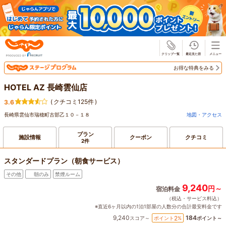
じゃらん
お得な特典をみる
HOTEL AZ 長崎雲仙店
(
クチコミ125件
)
3.6
長崎県雲仙市瑞穂町古部乙１０－１８
地図・アクセス
プラン
施設情報
クーポン
クチコミ
2件
スタンダードプラン（朝食サービス）
その他
朝のみ
禁煙ルーム
9,240
円～
宿泊料金
（税込・サービス料込）
※直近6ヶ月以内の1泊1部屋の人数分の合計最安料金です
9,240
184
2
ポイント
%
スコア～
ポイント～