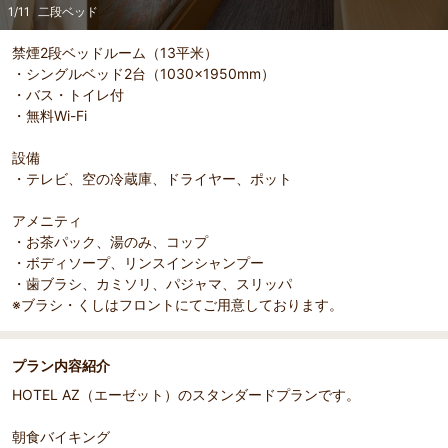
1
/
11
二段ベッド
禁煙2段ベッドルーム（13平米）
・シングルベッド2台（1030×1950mm）
・バス・トイレ付
部屋詳細
（
1
/
11
）
Pr
Ne
・無料Wi-Fi
二段ベッド
二段ベ
evi
xt
ou
設備
s
・テレビ、空の冷蔵庫、ドライヤー、ポット
アメニティ
・お茶パック、湯のみ、コップ
・ボディソープ、リンスインシャンプー
・歯ブラシ、カミソリ、パジャマ、スリッパ
※ブラシ・くしはフロントにてご用意しております。
プラン内容紹介
HOTEL AZ（エーゼット）のスタンダードプランです。
朝食バイキング