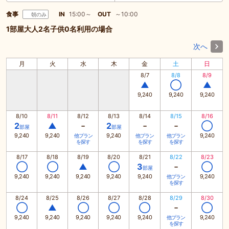
食事
IN
15:00～
OUT
～10:00
朝のみ
1部屋大人2名子供0名利用の場合
次へ
月
火
水
木
金
土
日
8/7
8/8
8/9
▲
◯
▲
9,240
9,240
9,240
8/10
8/11
8/12
8/13
8/14
8/15
8/16
-
-
-
2
▲
2
◯
部屋
部屋
9,240
9,240
9,240
9,240
他プラン
他プラン
他プラン
を探す
を探す
を探す
8/17
8/18
8/19
8/20
8/21
8/22
8/23
-
◯
◯
▲
◯
3
◯
部屋
9,240
9,240
9,240
9,240
9,240
9,240
他プラン
を探す
8/24
8/25
8/26
8/27
8/28
8/29
8/30
-
◯
▲
◯
◯
◯
◯
9,240
9,240
9,240
9,240
9,240
9,240
他プラン
を探す