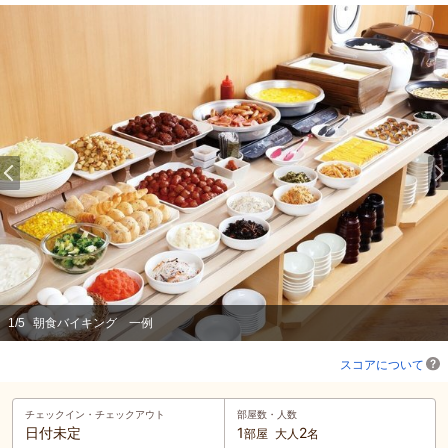
1
/
5
朝食バイキング 一例
スコアについて
チェックイン・
チェックアウト
部屋数・人数
日付未定
1
2
部屋
大人
名