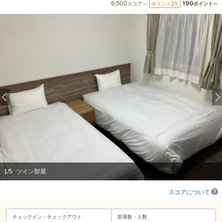
9,500
190
2
ポイント
%
スコア～
ポイント～
1
/
5
ツイン部屋
スコアについて
チェックイン・
チェックアウト
部屋数・人数