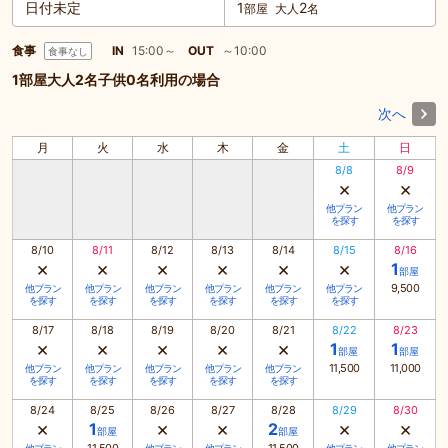
日付未定
1
2
部屋
大人
名
食事
IN
15:00～
OUT
～10:00
食事なし
1部屋大人2名子供0名利用の場合
次へ
月
火
水
木
金
土
日
8/8
8/9
×
×
他プラン
他プラン
を探す
を探す
8/10
8/11
8/12
8/13
8/14
8/15
8/16
×
×
×
×
×
×
1
部屋
9,500
他プラン
他プラン
他プラン
他プラン
他プラン
他プラン
を探す
を探す
を探す
を探す
を探す
を探す
8/17
8/18
8/19
8/20
8/21
8/22
8/23
×
×
×
×
×
1
1
部屋
部屋
11,500
11,000
他プラン
他プラン
他プラン
他プラン
他プラン
を探す
を探す
を探す
を探す
を探す
8/24
8/25
8/26
8/27
8/28
8/29
8/30
×
×
×
×
×
1
2
部屋
部屋