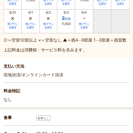
11,500
11,500
他プラン
他プラン
他プラン
他プラン
他プラン
を探す
を探す
を探す
を探す
を探す
8/31
9/1
9/2
9/3
9/4
×
×
×
-
2
部屋
11,500
他プラン
他プラン
他プラン
他プラン
を探す
を探す
を探す
を探す
○＝空室10室以上 ×＝空室なし ▲＝残4∼9部屋 1∼3部屋＝残室数
上記料金は消費税・サービス料を含みます。
支払い方法
現地決済/オンラインカード決済
料金特記
なし
食事
食事なし