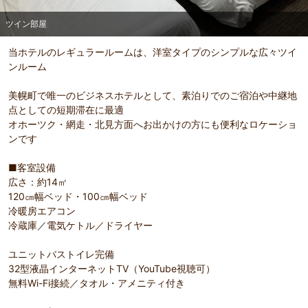
ツイン部屋
当ホテルのレギュラールームは、洋室タイプのシンプルな広々ツイ
ンルーム
美幌町で唯一のビジネスホテルとして、素泊りでのご宿泊や中継地
点としての短期滞在に最適
オホーツク・網走・北見方面へお出かけの方にも便利なロケーショ
ンです
■客室設備
広さ：約14㎡
120㎝幅ベッド・100㎝幅ベッド
冷暖房エアコン
冷蔵庫／電気ケトル／ドライヤー
ユニットバストイレ完備
32型液晶インターネットTV（YouTube視聴可）
無料Wi-Fi接続／タオル・アメニティ付き
部屋詳細
ツイン部屋