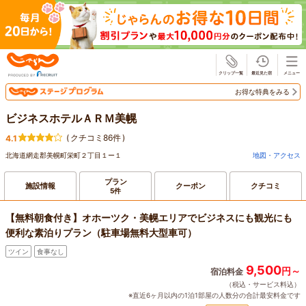
じゃらん
お得な特典をみる
ビジネスホテルＡＲＭ美幌
(
クチコミ86件
)
4.1
北海道網走郡美幌町栄町２丁目１ー１
地図・アクセス
プラン
施設情報
クーポン
クチコミ
5件
【無料朝食付き】オホーツク・美幌エリアでビジネスにも観光にも
便利な素泊りプラン（駐車場無料大型車可）
ツイン
食事なし
9,500
円～
宿泊料金
（税込・サービス料込）
※直近6ヶ月以内の1泊1部屋の人数分の合計最安料金です