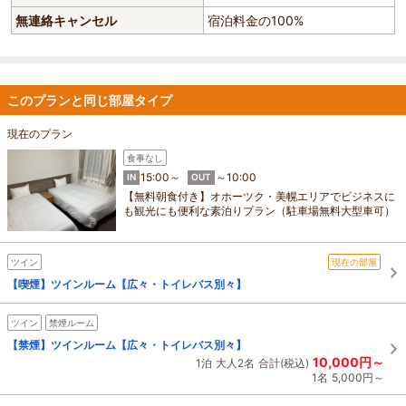
無連絡キャンセル
宿泊料金の100%
このプランと同じ部屋タイプ
現在のプラン
食事なし
15:00～
～10:00
IN
OUT
【無料朝食付き】オホーツク・美幌エリアでビジネスに
も観光にも便利な素泊りプラン（駐車場無料大型車可）
ツイン
現在の部屋
【喫煙】ツインルーム【広々・トイレバス別々】
ツイン
禁煙ルーム
【禁煙】ツインルーム【広々・トイレバス別々】
10,000円～
1泊
大人2名
合計(税込)
1名
5,000円～