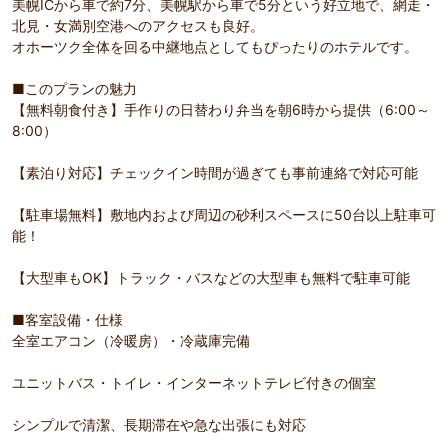
美幌ICから車で約7分、美幌駅から車で5分という好立地で、網走・
北見・女満別空港へのアクセスも良好。
オホーツク全体を回る中継地点としてもぴったりのホテルです。
■このプランの魅力
【無料朝食付き】手作りの日替わり弁当を朝6時から提供（6:00～
8:00）
【素泊り対応】チェックイン時間が過ぎても事前連絡で対応可能
【駐車場無料】敷地内および周辺の砂利スペースに50台以上駐車可
能！
【大型車もOK】トラック・バスなどの大型車も無料で駐車可能
■客室設備・仕様
全室エアコン（冷暖房）・冷蔵庫完備
ユニットバス・トイレ・インターネットテレビ付きの個室
シンプルで清潔、長期滞在や急な出張にも対応