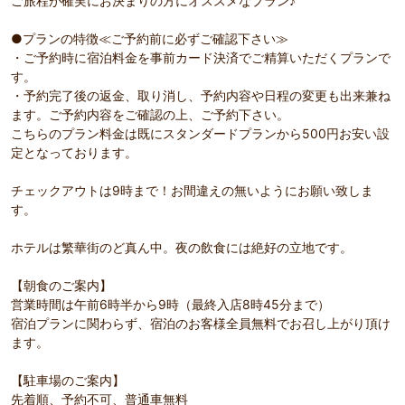
ご旅程が確実にお決まりの方にオススメなプラン♪
●プランの特徴≪ご予約前に必ずご確認下さい≫
・ご予約時に宿泊料金を事前カード決済でご精算いただくプランで
す。
・予約完了後の返金、取り消し、予約内容や日程の変更も出来兼ね
ます。ご予約内容をご確認の上、ご予約下さい。
こちらのプラン料金は既にスタンダードプランから500円お安い設
定となっております。
チェックアウトは9時まで！お間違えの無いようにお願い致しま
す。
ホテルは繁華街のど真ん中。夜の飲食には絶好の立地です。
【朝食のご案内】
営業時間は午前6時半から9時（最終入店8時45分まで）
宿泊プランに関わらず、宿泊のお客様全員無料でお召し上がり頂け
ます。
【駐車場のご案内】
先着順、予約不可、普通車無料