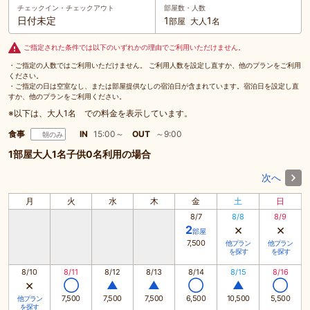
チェックイン・
チェックアウト
部屋数・人数
日付未定
1
1
部屋
大人
名
ご指定された条件では以下のいずれかの理由でご利用いただけません。
・ご指定の人数ではご利用いただけません。 ご利用人数を設定し直すか、他のプランをご利用
ください。
・ご指定の日は空室なし、または部屋提供なしの宿泊日が含まれています。宿泊日を設定し直
すか、他のプランをご利用ください。
※以下は、大人1名 での料金を表示しています。
食事
IN
15:00～
OUT
～9:00
朝のみ
1部屋大人1名子供0名利用の場合
次へ
月
火
水
木
金
土
日
8/7
8/8
8/9
×
×
2
部屋
7,500
他プラン
他プラン
を探す
を探す
8/10
8/11
8/12
8/13
8/14
8/15
8/16
×
◯
▲
▲
◯
▲
◯
7,500
7,500
7,500
6,500
10,500
5,500
他プラン
を探す