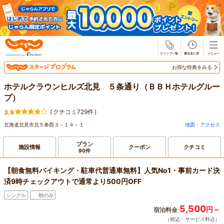
じゃらん
お得な特典をみる
ホテルクラウンヒルズ北見 ５条通り（ＢＢＨホテルグルー
プ）
(
クチコミ729件
)
3.9
北海道北見市北５条西３－１４－１
地図・アクセス
プラン
施設情報
クーポン
クチコミ
90件
【朝食無料バイキング・駐車代普通車無料】人気No1・事前カード決
済9時チェックアウトで通常より500円OFF
シングル
朝のみ
5,500
円～
宿泊料金
（税込・サービス料込）