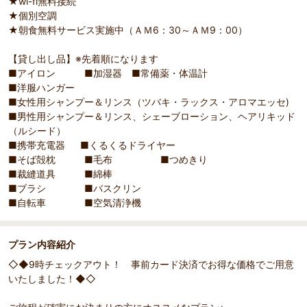
★wi-fi無料接続
★個別空調
部屋詳細
★朝食無料サービス実施中（ＡＭ6：30～ＡＭ9：00）
シングルルーム【１４㎡・１２２㎝幅ベッド】
【貸し出し品】※先着順になります
■アイロン ■加湿器 ■常備薬・体温計
■洋服ハンガー
■女性用シャンプー＆リンス（ツバキ・ラックス・アロマエッセ)
■男性用シャンプー＆リンス、シェーブローション、ヘアリキッド
（ルシード）
■携帯充電器 ■くるくるドライヤー
■そば殻枕 ■毛布 ■つめきり
■裁縫道具 ■綿棒
■ブラシ ■バスクリン
■自転車 ■空気清浄機
プラン内容紹介
◇◆9時チェックアウト！ 事前カード決済でお得な価格でご用意
いたしました！◆◇