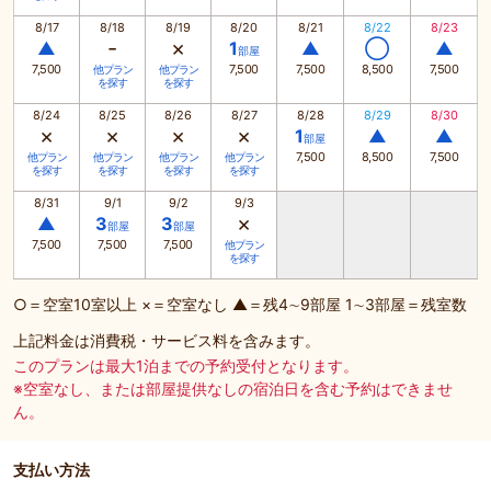
8/17
8/18
8/19
8/20
8/21
8/22
8/23
-
×
▲
1
▲
◯
▲
部屋
7,500
7,500
7,500
8,500
7,500
他プラン
他プラン
を探す
を探す
8/24
8/25
8/26
8/27
8/28
8/29
8/30
×
×
×
×
1
▲
▲
部屋
7,500
8,500
7,500
他プラン
他プラン
他プラン
他プラン
を探す
を探す
を探す
を探す
8/31
9/1
9/2
9/3
×
▲
3
3
部屋
部屋
7,500
7,500
7,500
他プラン
を探す
○＝空室10室以上 ×＝空室なし ▲＝残4∼9部屋 1∼3部屋＝残室数
上記料金は消費税・サービス料を含みます。
このプランは最大1泊までの予約受付となります。
※空室なし、または部屋提供なしの宿泊日を含む予約はできませ
ん。
支払い方法