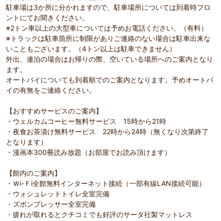
駐車場は3か所に分かれますので、駐車場所については到着時フロ
ントにてお聞きください。
※2トン車以上の大型車については予めお電話ください。（有料）
※トラックは駐車箇所に制限がありご連絡のない場合は駐車出来な
いこともございます。（4トン以上は駐車できません）
外出、連泊の場合はお帰りの際、空いている場所へのご案内となり
ます。
オートバイについても到着順でのご案内となります。予めオートバ
イの有無をご連絡ください。
【おすすめサービスのご案内】
・ウェルカムコーヒー無料サービス 15時から21時
・夜食お茶漬け無料サービス 22時から24時（無くなり次第終了
となります）
・漫画本300冊読み放題（お部屋でお読み頂けます）
【館内のご案内】
・Ｗi-Ｆi全館無料インターネット接続（一部有線LAN接続可能）
・ウォシュレットトイレ全室完備
・ズボンプレッサー全室完備
・疲れが取れるとクチコミでも好評のサータ社製マットレス