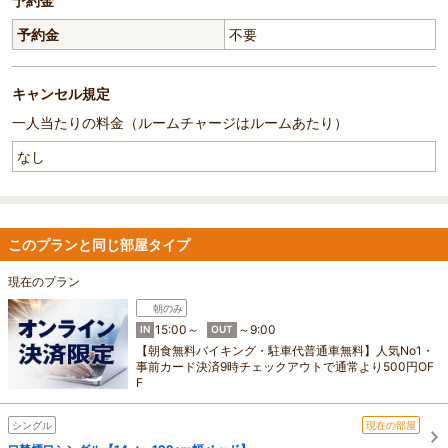
予約金
予約金
不要
キャンセル規定
一人当たりの料金（ルームチャージはルームあたり）
なし
このプランと同じ部屋タイプ
現在のプラン
朝のみ
15:00～
～9:00
IN
OUT
【朝食無料バイキング・駐車代普通車無料】人気No1・
事前カード決済9時チェックアウトで通常より500円OF
F
シングル
現在の部屋