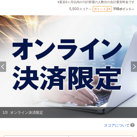
※直近6ヶ月以内の1泊1部屋の人数分の合計最安料金です
5,500
110
2
ポイント
%
スコア～
ポイント～
1
/
3
オンライン決済限定
スコアについて