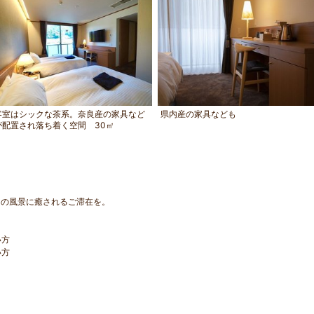
客室はシックな茶系。奈良産の家具など
県内産の家具なども
が配置され落ち着く空間 30㎡
山の風景に癒されるご滞在を。
い方
い方