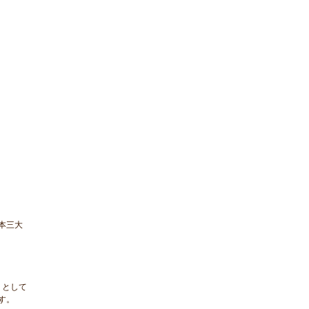
本三大
」として
す。