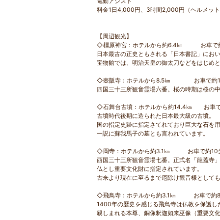
電動アシスト
料金1日4,000円、3時間2,000円（ヘルメッ
【周辺観光】
◇橿原神宮：ホテルから約6.4㎞ お車で約
日本最古の正史ともされる「日本書記」にお
宝物館では、明治天皇の御太刀などをはじめ
◇壺阪寺：ホテルから8.5㎞ お車で約1
四国三十三所観音霊場六番。桜の時期は桜の
◇石舞台古墳：ホテルから約14.4㎞ お車で
古墳時代後期に造られた日本最大級の古墳。
国の指定史跡に指定さてれており巨大な石を
一説に蘇我馬子の墓とも言われています。
◇岡寺：ホテルから約3.1㎞ お車で約10
西国三十三所観音霊場七番。正式名「龍蓋寺
仏とし重要文化財に指定されています。
古来より現在に至るまで厄除け観音様として
◇飛鳥寺：ホテルから約3.1㎞ お車で約
1400年の歴史を感じる飛鳥寺は仏教を保護
親しまれる本尊、銅像釈迦如来巫像（重要文