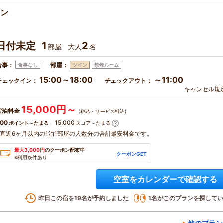
ラン
日付未定
1
2
部屋
大人
名
食事：
部屋：
食事なし
ツイン
禁煙ルーム
15:00～18:00
～11:00
チェックイン：
チェックアウト：
キャンセル規
15,000円～
宿泊料金
(税込・サービス料込)
00
15,000
ポイント～たまる
スコア～たまる
※直近6ヶ月以内の1泊1部屋の人数分の合計最安料金です。
最大3,000円
のクーポン配布中
クーポンGET
※利用条件あり
空室をカレンダーで確認する
昨日この宿を
19
名が予約しました
1
名がこのプランを探してい
他のプラン