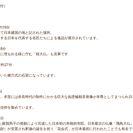
ト付）
19分
いて日本建国の地と記された場所。
とする日本を代表する名匠たちによる逸品が展示されています。
8分
中に埋もれる様に佇む「桜大仏」も見事です
約27分
用いた横穴式の石室になっています。
分
」。本堂には奈良時代の制作にかかる巨大な如意輪観音座像が本尊としてまつられ日
も信仰を集めています。
8分
した蘇我馬子の発願により完成した日本初の本格的寺院。日本最古の仏像「飛鳥大仏
化財）が安置され釈迦の誕生を祝う「花会式」が日本最初に行われたことでも有名で