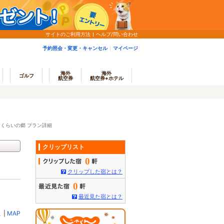
サイトのご利用方法
ヘルプ/問い合わせ
予約照会・変更・キャンセル
マイページ
海外
海外
ゴルフ
航空券
航空券+ホテル
くらいの郷 プラン詳細
クリップリスト
0
クリップした宿とは？
0
最近見た宿とは？
ミ
|
MAP