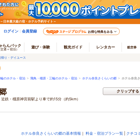
 ～日本最大級の宿・ホテル予約サイト～
ログイン
会員登録
お得な特典をみる
ゃらんパック
遊び・体験
観光ガイド
レンタカー
航空券
（交通＋宿泊）
日帰り・デイユース
三輪のホテル・宿泊
>
飛鳥・橿原・三輪のホテル・宿泊
>
ホテル奈良さくらいの郷
>
ホテル奈良さ
郷
クリップする
） 近鉄・橿原神宮前駅より車で約15分（約5km）
ホテル奈良さくらいの郷の基本情報
｜
料金・宿泊プラン一覧
|
クチコ