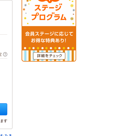
定
ます
をみる