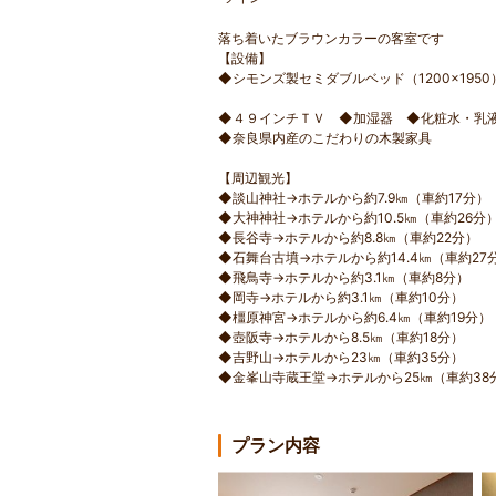
落ち着いたブラウンカラーの客室です
【設備】
◆シモンズ製セミダブルベッド（1200×1950
◆４９インチＴＶ ◆加湿器 ◆化粧水・乳
◆奈良県内産のこだわりの木製家具
【周辺観光】
◆談山神社→ホテルから約7.9㎞（車約17分）
◆大神神社→ホテルから約10.5㎞（車約26分
◆長谷寺→ホテルから約8.8㎞（車約22分）
◆石舞台古墳→ホテルから約14.4㎞（車約27
◆飛鳥寺→ホテルから約3.1㎞（車約8分）
◆岡寺→ホテルから約3.1㎞（車約10分）
◆橿原神宮→ホテルから約6.4㎞（車約19分）
◆壺阪寺→ホテルから8.5㎞（車約18分）
◆吉野山→ホテルから23㎞（車約35分）
◆金峯山寺蔵王堂→ホテルから25㎞（車約38
プラン内容