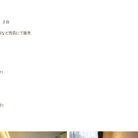
）２台
液など売店にて販売
）
分）
分）