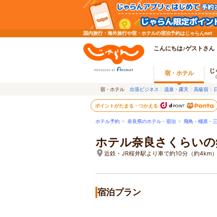
国内旅行・海外旅行や宿・ホテルの宿泊予約はじゃらんnet
こんにちは♪ゲストさん
じ
宿・ホテル
宿・ホテル
出張ビジネス
温泉・露天
高級宿
ポイントがたまる・つかえる
ホテル予約
>
奈良県のホテル・宿泊
>
飛鳥・橿原・
ホテル奈良さくらいの
近鉄・JR桜井駅より車で約10分（約4km
宿泊プラン