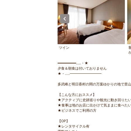
に完備された電子レンジ
ツイン
━━━━━━━━━…‥・★
夕食＆朝食は付いておりません
★・‥…━━━━━━━━━
多武峰と明日香村の間の万葉ゆかりの地で里
【こんな方におススメ】
★アクティブに史跡巡りや観光に動き回りた
★食事は地のお店に出かけて気ままに食べた
★ビジネスでご利用の方
【OP】
★レンタサイクル有